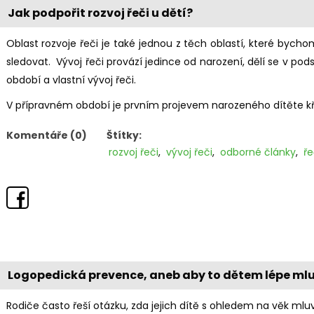
Jak podpořit rozvoj řeči u dětí?
Oblast rozvoje řeči je také jednou z těch oblastí, které bych
sledovat. Vývoj řeči provází jedince od narození, dělí se v po
období a vlastní vývoj řeči.
V přípravném období je prvním projevem narozeného dítěte křik,
Komentáře (0)
Štítky:
rozvoj řeči
,
vývoj řeči
,
odborné články
,
ř
Logopedická prevence, aneb aby to dětem lépe mlu
Rodiče často řeší otázku, zda jejich dítě s ohledem na věk mluv