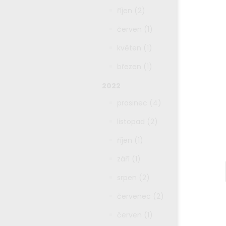
říjen (2)
červen (1)
květen (1)
březen (1)
2022
prosinec (4)
listopad (2)
říjen (1)
září (1)
srpen (2)
červenec (2)
červen (1)