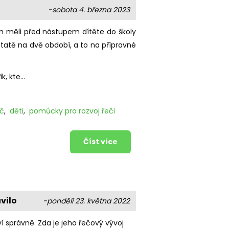
-sobota 4. března 2023
om měli před nástupem dítěte do školy
dstatě na dvě období, a to na přípravné
 kte...
eč
,
děti
,
pomůcky pro rozvoj řeči
Číst více
vilo
-pondělí 23. května 2022
í správně. Zda je jeho řečový vývoj