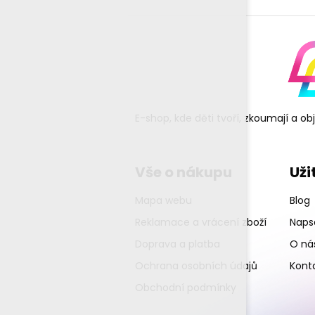
E-shop, kde děti tvoří, zkoumají a o
Vše o nákupu
Uži
Mapa webu
Blog
Reklamace a vrácení zboží
Napsa
Doprava a platba
O ná
Ochrana osobních údajů
Kont
Obchodní podmínky