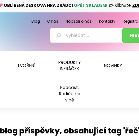
💚
OBLÍBENÁ DESKOVÁ HRA ZRÁDCI
OPĚT SKLADEM!
👉
Klikněte
ZD
Blog
O nás
Napsali o nás
Kontakty
Registra
PRODUKTY
TVOŘENÍ
NOVINKY
INFRÁČEK
Podcast:
Rodiče na
vlně
blog příspěvky, obsahující tag 'řeč