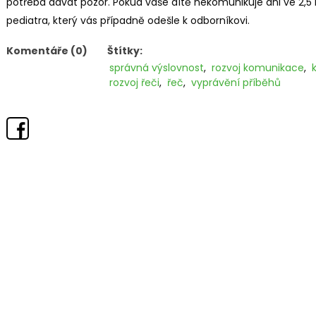
potřeba dávat pozor. Pokud vaše dítě nekomunikuje ani ve 2,5 l
pediatra, který vás případně odešle k odborníkovi.
Komentáře (0)
Štítky:
správná výslovnost
,
rozvoj komunikace
,
rozvoj řeči
,
řeč
,
vyprávění příběhů