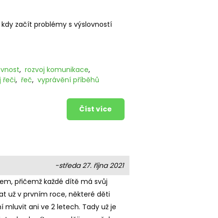
 kdy začít problémy s výslovností
ovnost
,
rozvoj komunikace
,
 řeči
,
řeč
,
vyprávění příběhů
Číst více
-středa 27. října 2021
kem, přičemž každé dítě má svůj
kat už v prvním roce, některé děti
í mluvit ani ve 2 letech. Tady už je