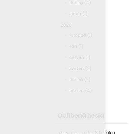
duben (4)
leden (1)
2020
listopad (1)
září (1)
červen (1)
květen (2)
duben (2)
březen (4)
Oblíbená hesla
desatero předškoláka