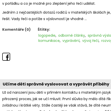
v pořádku a co je možné pro zlepšení jeho řeči udělat.
Jedním z nejčastějších dotazů rodičů v mateřských školách je,
řešit. Vady řeči a potíže s výslovností je vhodné ...
Komentáře (0)
Štítky:
logopedie
,
odborné články
,
správná výsl
komunikace
,
vyprávění
,
vývoj řeči
,
rozvoj
Učíme děti správně vyslovovat a vyprávět příběhy
Už od narození jsou děti v přímém kontaktu s mateřským jazy
přirozený proces, jak se učí mluvit. První slůvka by mělo dítě ří
zvládnou i krátké věty. Stále častěji se však stává, že dítě neum