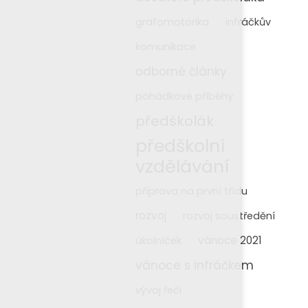
grafomotorika
infráčkův
komunikace
odborné články
pohádkové příběhy
předškolák
předškolní
vzdělávání
příprava na první třídu
rozvoj
rozvoj soustředění
vánoce 2021
úkolníček
vánoce s infráčkem
vývoj řeči