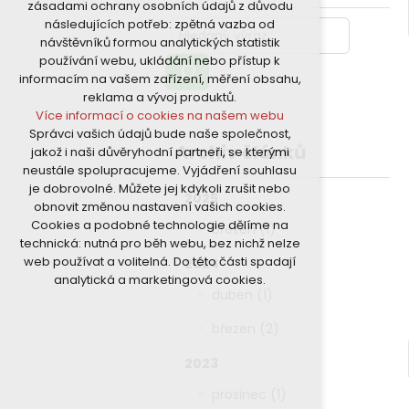
zásadami ochrany osobních údajů z důvodu
nutná pro provozování webu
následujících potřeb: zpětná vazba od
udržení kontextu stránek (session):
návštěvníků formou analytických statistik
případná přihlášení, volby jazyka, apod.
používání webu, ukládání nebo přístup k
Volitelná cookies
informacím na vašem zařízení, měření obsahu,
analytická pro anonymizované
reklama a vývoj produktů.
vyhodnocení návštěvnosti
Více informací o cookies na našem webu
marketingová cookies (Google)
Správci vašich údajů bude naše společnost,
Více informací o cookies na našem webu
Archiv článků
jakož i naši důvěryhodní partneři, se kterými
neustále spolupracujeme. Vyjádření souhlasu
je dobrovolné. Můžete jej kdykoli zrušit nebo
Přijmout všechny cookies
2025
obnovit změnou nastavení vašich cookies.
Cookies a podobné technologie dělíme na
březen (1)
Odmítnout vše
technická: nutná pro běh webu, bez nichž nelze
web používat a volitelná. Do této části spadají
2024
analytická a marketingová cookies.
duben (1)
březen (2)
2023
prosinec (1)