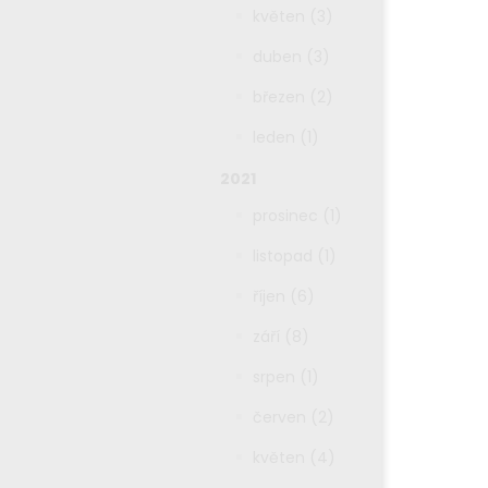
květen (3)
duben (3)
březen (2)
leden (1)
2021
prosinec (1)
listopad (1)
říjen (6)
září (8)
srpen (1)
červen (2)
květen (4)