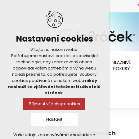
Nastavení cookies
Vítejte na našem webu!
Potřebujeme nastavit cookies a související
technologie, aby zobrazovaný obsah
BLÁZNIVÉ
HRY
odpovídal vašim potřebám a vy na webu
POKUSY
nalezli přesně to, co potřebujete. Soubory
cookies používané na našem webu
nikdy
neslouží ke zjišťování totožnosti uživatelů
stránek
.
Přijmout všechny cookies
Nastavit
Hledat v článcích
Vaše údaje zpracováváme v souladu se
Technická cookies