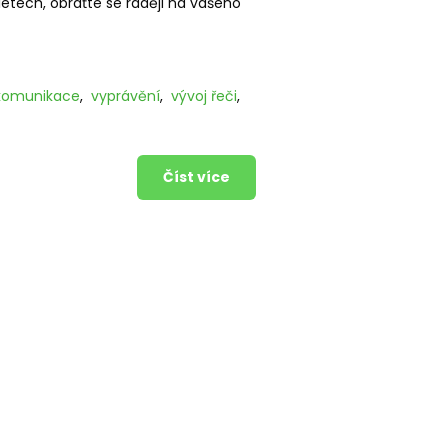
etech, obraťte se raději na vašeho
komunikace
,
vyprávění
,
vývoj řeči
,
Číst více