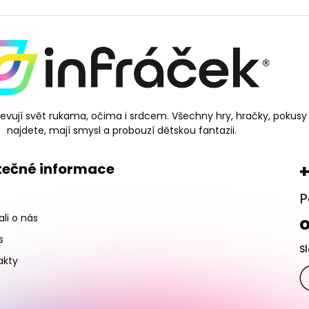
bjevují svět rukama, očima i srdcem. Všechny hry, hračky, pokusy
najdete, mají smysl a probouzí dětskou fantazii.
tečné informace
+
P
li o nás
s
S
akty