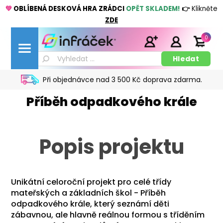
💚
OBLÍBENÁ DESKOVÁ HRA ZRÁDCI
OPĚT SKLADEM!
👉
Klikněte
ZDE
0
Při objednávce nad 3 500 Kč doprava zdarma.
Příběh odpadkového krále
Popis projektu
Unikátní celoroční projekt pro celé třídy
mateřských a základních škol - Příběh
odpadkového krále, který seznámí děti
zábavnou, ale hlavně reálnou formou s tříděním