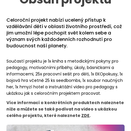
Celoroční projekt nabízí ucelený přístup k
vzdělávání dětí v oblasti životního prostředí, což
jim umožní lépe pochopit svět kolem sebe a
význam svých každodenních rozhodnutí pro
budoucnost naší planety
.
Součastí projektu je 1x kniha s metodickými pokyny pro
pedagogy, motivačními příběhy, úkoly, básničkami a
informacemi, 25x pracovní sešit pro děti, 1x EKOpokusy, 1x
bojová hra včetně 25 ks seedbombs, 1x soubor naučných
her, 1x hmyzí hotel a instruktážní video pro pedagogy s
ukázkou jak s celoročním projektem pracovat.
Více informací o konkrétních produktech naleznete
níže a můžete se také podívat
na video s ukázkou
celého projektu, které naleznete
ZDE
.