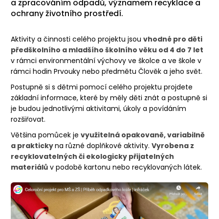
a zpracováním odpadů, významem recyklace a
ochrany životního prostředí.
Aktivity a činnosti celého projektu jsou
vhodné pro děti
předškolního a mladšího školního věku od 4 do 7 let
v rámci environmentální výchovy ve školce a ve škole v
rámci hodin Prvouky nebo předmětu Člověk a jeho svět.
Postupně si s dětmi pomocí celého projektu projdete
základní informace, které by měly děti znát a postupně si
je budou jednotlivými aktivitami, úkoly a povídáním
rozšiřovat.
Většina pomůcek je
využitelná opakovaně, variabilně
a prakticky
na různé doplňkové aktivity.
Vyrobena z
recyklovatelných či ekologicky přijatelných
materiálů
v podobě kartonu nebo recyklovaných látek.