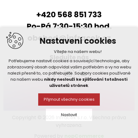
+420 568 851 733
Po-Pá 7:30-15:30 hod.
obchod@infracek.cz
Nastavení cookies
Vítejte na našem webu!
Sledujte nás
Potřebujeme nastavit cookies a související technologie, aby
zobrazovaný obsah odpovídal vašim potřebám a vy na webu
nalezli přesně to, co potřebujete. Soubory cookies používané
na našem webu
nikdy neslouží ke zjišťování totožnosti
uživatelů stránek
.
Přijmout všechny cookies
Nastavit
Copyright © 2026 Infráček s.r.o. Všechna práva
vyhrazena.
Technická cookies
Powered by
nopCommerce