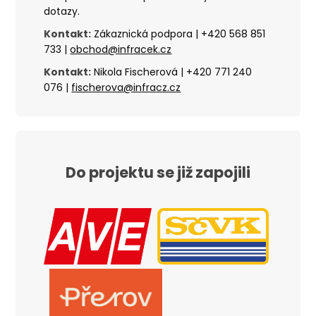
dotazy.
Kontakt:
Zákaznická podpora | +420
568 851
733
|
obchod@infracek.cz
Kontakt:
Nikola Fischerová | +420 771 240
076 |
fischerova@infracz.cz
Do projektu se již zapojili