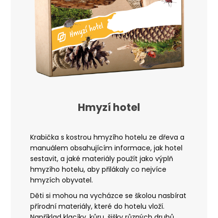
Hmyzí hotel
Krabička s kostrou hmyzího hotelu ze dřeva a
manuálem obsahujícím informace, jak hotel
sestavit, a jaké materiály použít jako výplň
hmyzího hotelu, aby přilákaly co nejvíce
hmyzích obyvatel
.
Děti si mohou na vycházce se školou nasbírat
přírodní materiály, které do hotelu vloží.
Například klacíky, kůru, šišky různých druhů