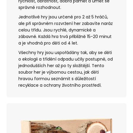
rychlost, obratnost, dobrá paměť a umět se
správně rozhodnout.
Jednotlivé hry jsou určené pro 2 až 5 hráčů,
ale při správném rozvržení her zabavíte naráz
celou třídu.
Jsou rychlé, dynamické a
zábavné. Každá hra trvá přibližně 15-20 minut
a je vhodná pro děti od 4 let.
Všechny hry jsou uspořádány tak, aby se děti
o ekologii a třídění odpadu učily postupně, od
jednodušších her až po ty složitější. Tento
soubor her je výbornou cestou, jak děti
hravou formou seznámit s důležitostí
recyklace a ochrany životního prostředí.