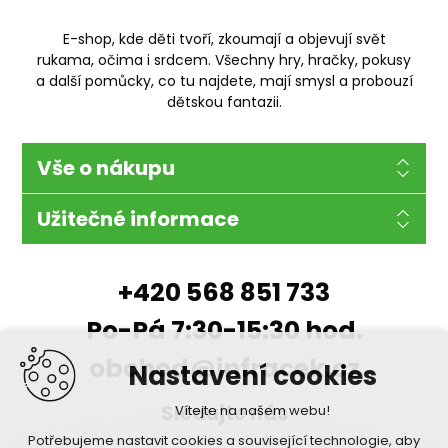
E-shop, kde děti tvoří, zkoumají a objevují svět
rukama, očima i srdcem. Všechny hry, hračky, pokusy
a další pomůcky, co tu najdete, mají smysl a probouzí
dětskou fantazii.
Vše o nákupu
Užitečné informace
+420 568 851 733
Po-Pá 7:30-15:30 hod.
obchod@infracek.cz
Nastavení cookies
Sledujte nás
Vítejte na našem webu!
Potřebujeme nastavit cookies a související technologie, aby