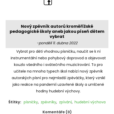
Nový zpěvník autorů kroměřížské
pedagogické školy aneb jakou píseň dětem
vybrat
-pondělí 11. dubna 2022
Vybrat pro děti vhodnou písničku, naučit se k ní
instrumentální nebo pohybový doprovod a objevovat
kouzlo všedního i svátečního muzicírování. To pro
učitele na mnoha typech škol nabízí nový zpěvník
autorských písní pro nejmladší zpěváčky, který vznikl
jako reakce na pandemií uzavřené školy a umlčené
hodiny hudební výchovy.
Štítky:
písničky
,
zpěvníky
,
zpívání
,
hudební výchova
Komentáře (0)