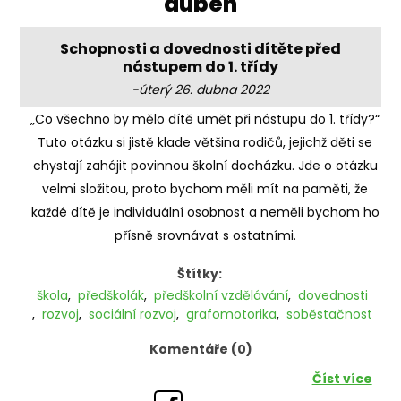
'duben'
Schopnosti a dovednosti dítěte před
nástupem do 1. třídy
-úterý 26. dubna 2022
„Co všechno by mělo dítě umět při nástupu do 1. třídy?“
Tuto otázku si jistě klade většina rodičů, jejichž děti se
chystají zahájit povinnou školní docházku. Jde o otázku
velmi složitou, proto bychom měli mít na paměti, že
každé dítě je individuální osobnost a neměli bychom ho
přísně srovnávat s ostatními.
Štítky:
škola
,
předškolák
,
předškolní vzdělávání
,
dovednosti
,
rozvoj
,
sociální rozvoj
,
grafomotorika
,
soběstačnost
Komentáře (0)
Číst více