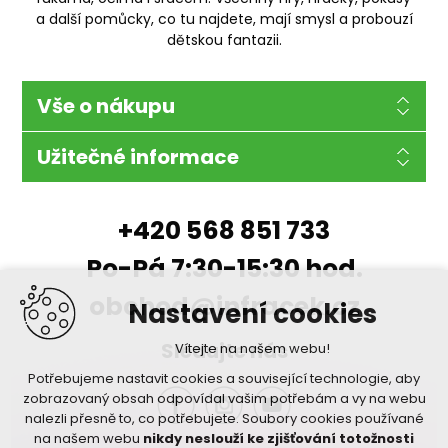
a další pomůcky, co tu najdete, mají smysl a probouzí
dětskou fantazii.
Vše o nákupu
Užitečné informace
+420 568 851 733
Po-Pá 7:30-15:30 hod.
obchod@infracek.cz
Nastavení cookies
Sledujte nás
Vítejte na našem webu!
Potřebujeme nastavit cookies a související technologie, aby
zobrazovaný obsah odpovídal vašim potřebám a vy na webu
nalezli přesně to, co potřebujete. Soubory cookies používané
na našem webu
nikdy neslouží ke zjišťování totožnosti