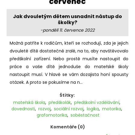
'červenec'
Jak dvouletým dětem usnadnit nástup do
školky?
-pondělí 11. července 2022
Možná patříte k rodičům, kteří se rozhodují, zda je jejich
dvouleté dítě dostatečně zralé, na to, aby navštěvovalo
předškolní zařízení. Nebo prostě musíte nastoupit do
práce a vaše dítě jednoduše do mateřské školy
nastoupit musí. V hlavě se vám dozajista honí spousty
otázek. A proto se pokusíme na n...
Štítky:
mateřská škola
,
předškolák
,
předškolní vzdělávání
,
dovednosti
,
rozvoj
,
sociální rozvoj
,
logika
,
motorika
,
grafomotorika
,
soběstačnost
Komentáře (0)