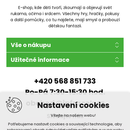
E-shop, kde děti tvoří, zkoumají a objevují svět
rukama, očima i srdcem. Všechny hry, hračky, pokusy
a další pomůcky, co tu najdete, mají smysl a probouzí
dětskou fantazii.
Vše o nákupu
Užitečné informace
+420 568 851 733
Po-Pá 7:30-15:30 hod.
obchod@infracek.cz
Nastavení cookies
Sledujte nás
Vítejte na našem webu!
Potřebujeme nastavit cookies a související technologie, aby
zobrazovaný obsah odpovídal vašim potřebám a vy na webu