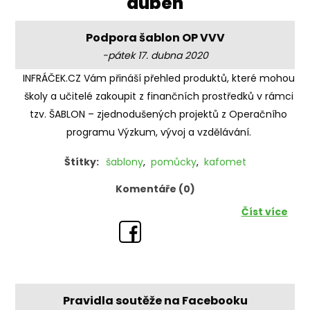
'duben'
Podpora šablon OP VVV
-pátek 17. dubna 2020
INFRÁČEK.CZ Vám přináší přehled produktů, které mohou
školy a učitelé zakoupit z finančních prostředků v rámci
tzv. ŠABLON – zjednodušených projektů z Operačního
programu Výzkum, vývoj a vzdělávání.
Štítky:
šablony
,
pomůcky
,
kafomet
Komentáře (0)
Číst více
Pravidla soutěže na Facebooku