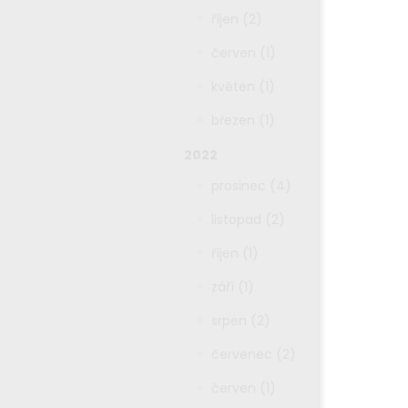
říjen (2)
červen (1)
květen (1)
březen (1)
2022
prosinec (4)
listopad (2)
říjen (1)
září (1)
srpen (2)
červenec (2)
červen (1)