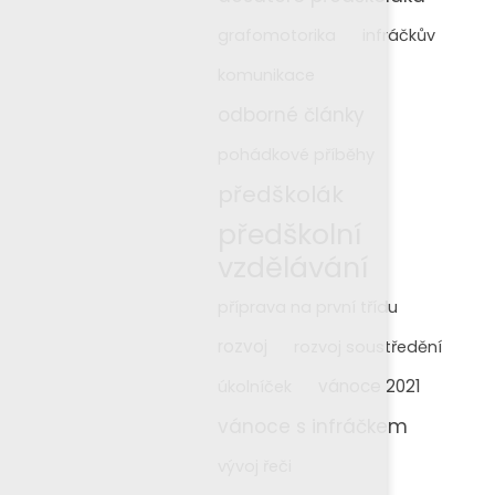
grafomotorika
infráčkův
komunikace
odborné články
pohádkové příběhy
předškolák
předškolní
vzdělávání
příprava na první třídu
rozvoj
rozvoj soustředění
vánoce 2021
úkolníček
vánoce s infráčkem
vývoj řeči