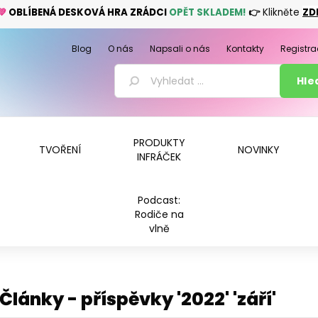
💚
OBLÍBENÁ DESKOVÁ HRA ZRÁDCI
OPĚT SKLADEM!
👉
Klikněte
ZD
Blog
O nás
Napsali o nás
Kontakty
Registra
PRODUKTY
TVOŘENÍ
NOVINKY
INFRÁČEK
Podcast:
Rodiče na
vlně
Články - příspěvky '2022' 'září'