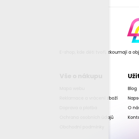
E-shop, kde děti tvoří, zkoumají a o
Vše o nákupu
Uži
Mapa webu
Blog
Reklamace a vrácení zboží
Napsa
Doprava a platba
O ná
Ochrana osobních údajů
Kont
Obchodní podmínky