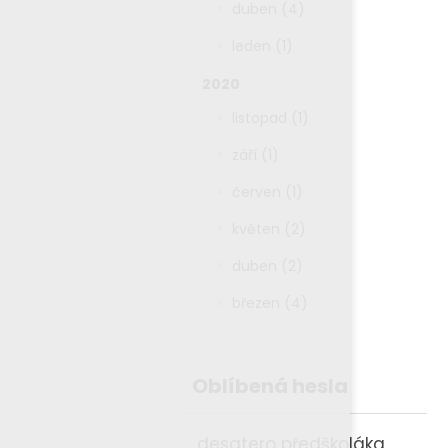
duben (4)
leden (1)
2020
listopad (1)
září (1)
červen (1)
květen (2)
duben (2)
březen (4)
Oblíbená hesla
desatero předškoláka