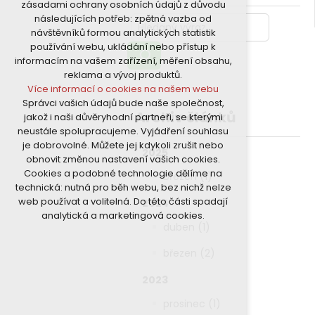
zásadami ochrany osobních údajů z důvodu
nutná pro provozování webu
následujících potřeb: zpětná vazba od
udržení kontextu stránek (session):
návštěvníků formou analytických statistik
případná přihlášení, volby jazyka, apod.
používání webu, ukládání nebo přístup k
Volitelná cookies
informacím na vašem zařízení, měření obsahu,
analytická pro anonymizované
reklama a vývoj produktů.
vyhodnocení návštěvnosti
Více informací o cookies na našem webu
marketingová cookies (Google)
Správci vašich údajů bude naše společnost,
Více informací o cookies na našem webu
Archiv článků
jakož i naši důvěryhodní partneři, se kterými
neustále spolupracujeme. Vyjádření souhlasu
je dobrovolné. Můžete jej kdykoli zrušit nebo
Přijmout všechny cookies
2025
obnovit změnou nastavení vašich cookies.
Cookies a podobné technologie dělíme na
březen (1)
Odmítnout vše
technická: nutná pro běh webu, bez nichž nelze
web používat a volitelná. Do této části spadají
2024
analytická a marketingová cookies.
duben (1)
březen (2)
2023
prosinec (1)