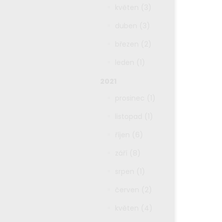
květen (3)
duben (3)
březen (2)
leden (1)
2021
prosinec (1)
listopad (1)
říjen (6)
září (8)
srpen (1)
červen (2)
květen (4)