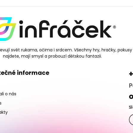
bjevují svět rukama, očima i srdcem. Všechny hry, hračky, pokusy
najdete, mají smysl a probouzí dětskou fantazii.
tečné informace
+
P
li o nás
s
S
akty