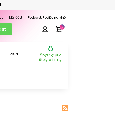
E
ce
Můj účet
Podcast: Rodiče na vlně
0
AKCE
Projekty pro
školy a firmy