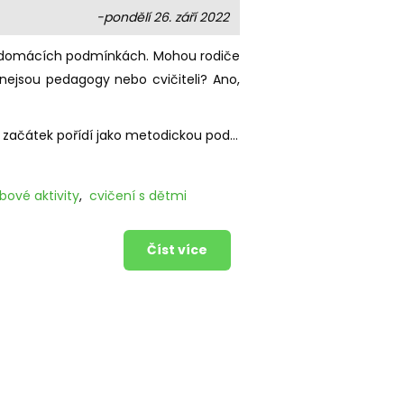
-pondělí 26. září 2022
 v domácích podmínkách. Mohou rodiče
 nejsou pedagogy nebo cvičiteli? Ano,
o začátek pořídí jako
metodickou pod...
bové aktivity
,
cvičení s dětmi
Číst více