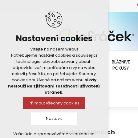
Nastavení cookies
Vítejte na našem webu!
Potřebujeme nastavit cookies a související
technologie, aby zobrazovaný obsah
BLÁZNIVÉ
HRY
odpovídal vašim potřebám a vy na webu
POKUSY
nalezli přesně to, co potřebujete. Soubory
cookies používané na našem webu
nikdy
neslouží ke zjišťování totožnosti uživatelů
stránek
.
Přijmout všechny cookies
Nastavit
Hledat v článcích
Vaše údaje zpracováváme v souladu se
Technická cookies