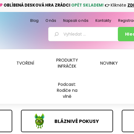
💚
OBLÍBENÁ DESKOVÁ HRA ZRÁDCI
OPĚT SKLADEM!
👉
Klikněte
ZD
Blog
O nás
Napsali o nás
Kontakty
Registra
PRODUKTY
TVOŘENÍ
NOVINKY
INFRÁČEK
Podcast:
Rodiče na
vlně
BLÁZNIVÉ POKUSY