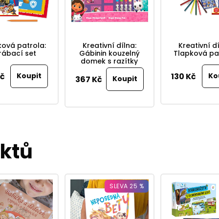
ková patrola:
Kreativní dílna:
Kreativní dí
rábací set
Gábinin kouzelný
Tlapková pa
domek s razítky
Kč
130 Kč
367 Kč
uktů
SLEVA 25 %