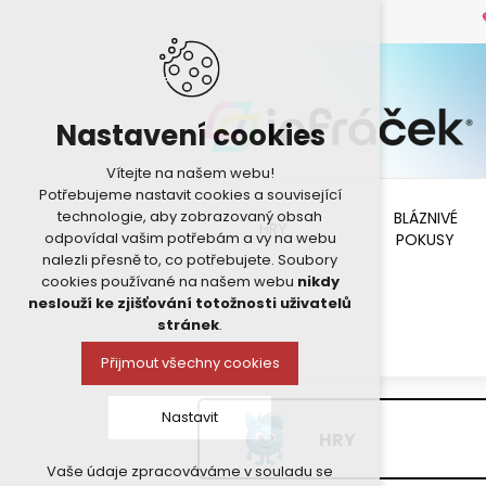
Nastavení cookies
Vítejte na našem webu!
Potřebujeme nastavit cookies a související
technologie, aby zobrazovaný obsah
BLÁZNIVÉ
HRY
odpovídal vašim potřebám a vy na webu
POKUSY
nalezli přesně to, co potřebujete. Soubory
cookies používané na našem webu
nikdy
neslouží ke zjišťování totožnosti uživatelů
stránek
.
Přijmout všechny cookies
Nastavit
HRY
Vaše údaje zpracováváme v souladu se
Technická cookies