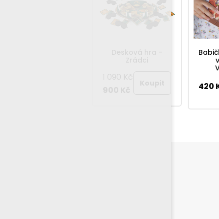
Zkoumej a objevuj:
Desková hra -
Babič
Lidské tělo
Zrádci
1 090 Kč
407 Kč
420 
900 Kč