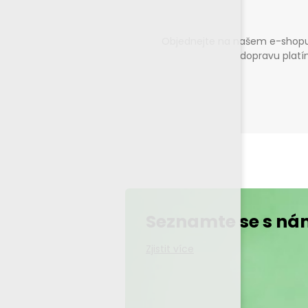
Objednejte na našem e-shopu 
dopravu plat
Seznamte se s ná
Zjistit více