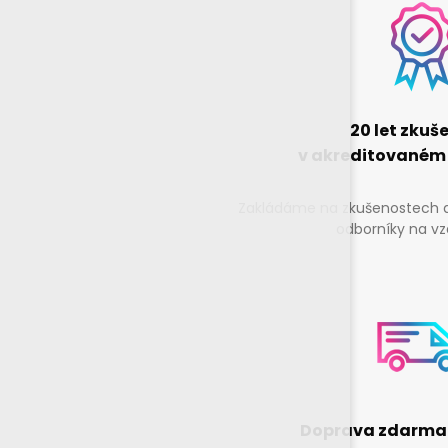
20 let zkuš
v akreditovaném
Zakládáme na zkušenostech a
odborníky na vz
Doprava zdarma 