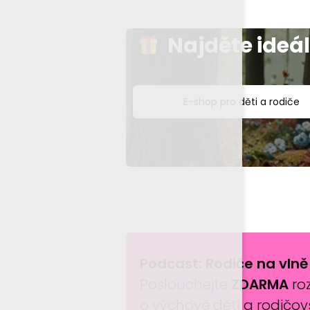
Najděte ideá
E-shop pro děti a rodiče
Podcast: Rodiče na vlně
Poslouchejte
ZDARMA
ro
o výchově dětí a rodičov