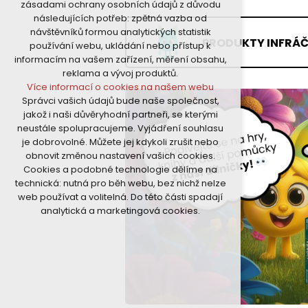
zásadami ochrany osobních údajů z důvodu
nutná pro provozování webu
následujících potřeb: zpětná vazba od
udržení kontextu stránek (session):
návštěvníků formou analytických statistik
případná přihlášení, volby jazyka, apod.
PRODUKTY INFRÁ
používání webu, ukládání nebo přístup k
Volitelná cookies
informacím na vašem zařízení, měření obsahu,
analytická pro anonymizované
reklama a vývoj produktů.
vyhodnocení návštěvnosti
Více informací o cookies na našem webu
marketingová cookies (Google)
Správci vašich údajů bude naše společnost,
Více informací o cookies na našem webu
jakož i naši důvěryhodní partneři, se kterými
neustále spolupracujeme. Vyjádření souhlasu
je dobrovolné. Můžete jej kdykoli zrušit nebo
Přijmout všechny cookies
obnovit změnou nastavení vašich cookies.
Cookies a podobné technologie dělíme na
Odmítnout vše
technická: nutná pro běh webu, bez nichž nelze
web používat a volitelná. Do této části spadají
analytická a marketingová cookies.