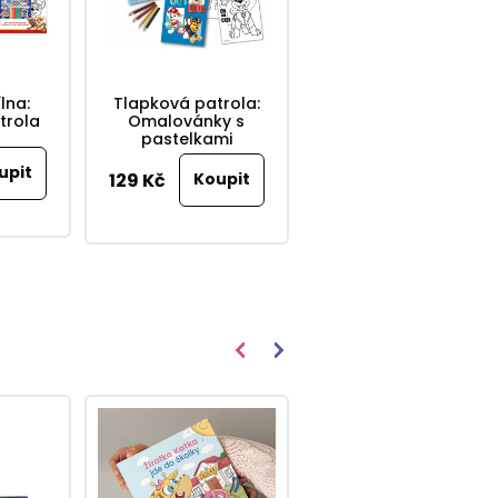
lna:
Tlapková patrola:
Tlapková patrola:
trola
Omalovánky s
Škrábací obrázky
pastelkami
88 Kč
129 Kč