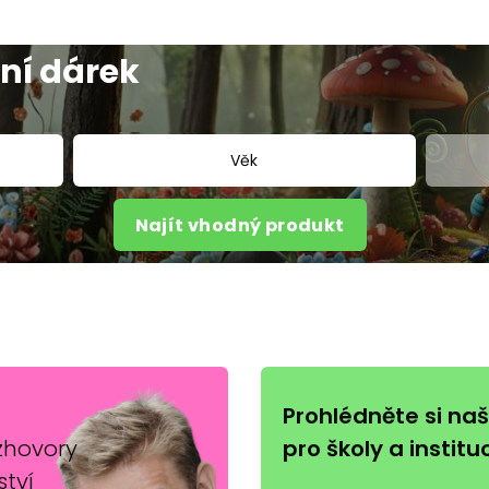
lní dárek
Věk
Najít vhodný produkt
Prohlédněte si naš
zhovory
pro školy a institu
ství