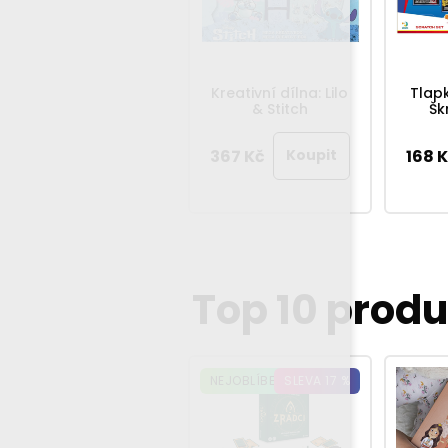
Tlapková patrola:
Kreativní dílna: Lilo
Tlap
Škrábací obrázky
& Stitch
Šk
88 Kč
367 Kč
168 
Top 10 prod
NEJOBLÍBENĚJŠÍ HRA
SLEVA 17 %