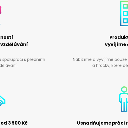
eností
Produkt
 vzdělávání
vyvíjíme
 spolupráci s předními
Nabízíme a vyvíjíme pouze
dělávání.
a hračky, které dě
od 3 500 Kč
Usnadňujeme práci 