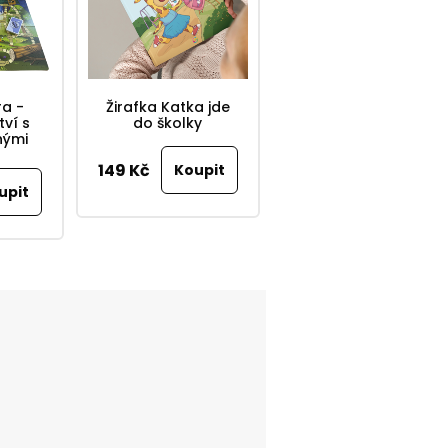
a -
Žirafka Katka jde
Pískové malování
ví s
do školky
- Jednorožci
nými
149 Kč
182 Kč