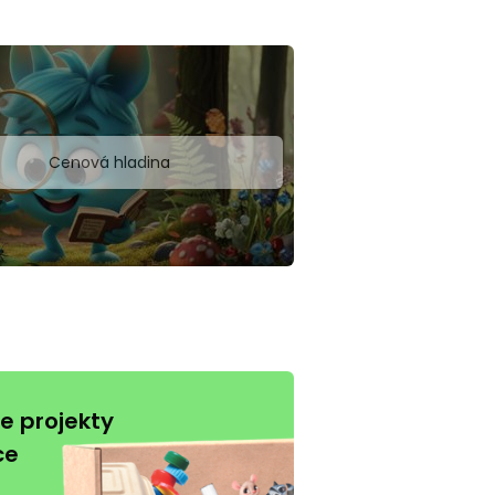
Cenová hladina
e projekty
ce