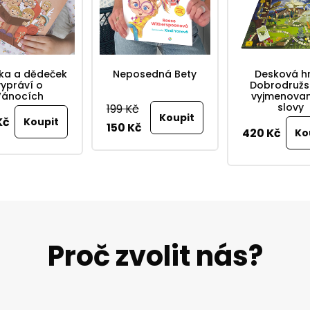
ka a dědeček
Neposedná Bety
Desková hr
vypráví o
Dobrodružst
Vánocích
vyjmenova
slovy
199 Kč
Kč
150 Kč
420 Kč
Proč zvolit nás?