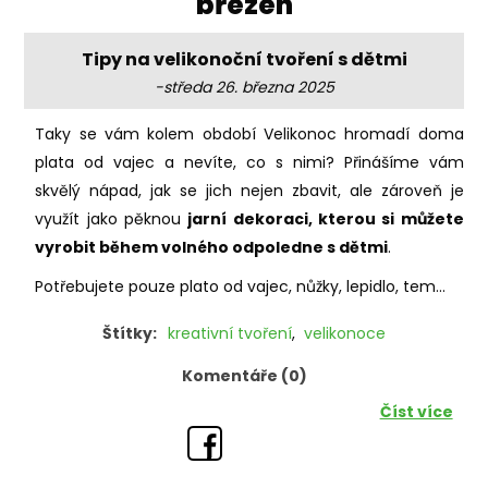
'březen'
Tipy na velikonoční tvoření s dětmi
-středa 26. března 2025
Taky se vám kolem období Velikonoc hromadí doma
plata od vajec a nevíte, co s nimi? Přinášíme vám
skvělý nápad, jak se jich nejen zbavit, ale zároveň je
využít jako pěknou
jarní dekoraci, kterou si můžete
vyrobit během volného odpoledne s dětmi
.
Potřebujete pouze plato od vajec, nůžky, lepidlo, tem...
Štítky:
kreativní tvoření
,
velikonoce
Komentáře (0)
Číst více