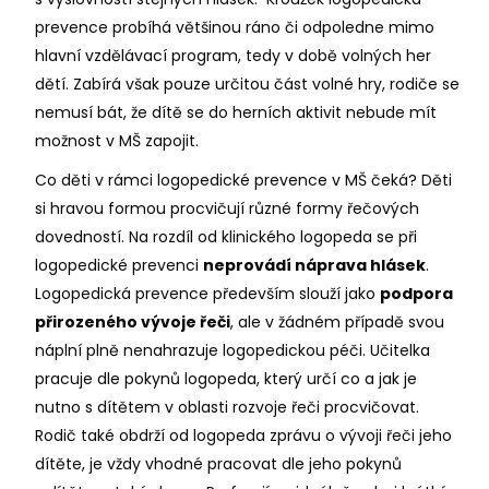
prevence probíhá většinou ráno či odpoledne mimo
hlavní vzdělávací program, tedy v době volných her
dětí. Zabírá však pouze určitou část volné hry, rodiče se
nemusí bát, že dítě se do herních aktivit nebude mít
možnost v MŠ zapojit.
Co děti v rámci logopedické prevence v MŠ čeká? Děti
si hravou formou procvičují různé formy řečových
dovedností. Na rozdíl od klinického logopeda se při
logopedické prevenci
neprovádí náprava hlásek
.
Logopedická prevence především slouží jako
podpora
přirozeného vývoje řeči
, ale v žádném případě svou
náplní plně nenahrazuje logopedickou péči. Učitelka
pracuje dle pokynů logopeda, který určí co a jak je
nutno s dítětem v oblasti rozvoje řeči procvičovat.
Rodič také obdrží od logopeda zprávu o vývoji řeči jeho
dítěte, je vždy vhodné pracovat dle jeho pokynů