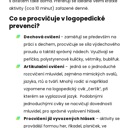
s dítětem také doma. Preferují se ideálně velmi krátké
aktivity (cca 10 minut) zařazené denně.
Co se procvičuje v logopedické
prevenci?
Dechová cvičení
- zaměřují se především na
práci s dechem, procvičuje se síla výdechového
proudu a taktéž správný nádech. Využívají se
peříčka, polystyrenové kuličky, větrníky, bublifuk.
Artikulační cvičení
- jedná se o jednoduché
rozcvičení mluvidel, zejména mimických svalů,
jazyka, rtů a tváří. Mnohý rodič si například
vzpomene na logopedický cvik „čertík“, při
kterém se vyplazoval jazyk. Podobnými
jednoduchými cviky se nacvičují dovednosti
mluvidel, pro správné vyslovení hlásek.
Procvičení již vyvozených hlásek
– aktivity se
provádějí formou her, říkadel, písniček, ve