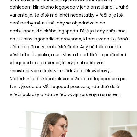
dohledem klinického logopeda v jeho ambulanci. Druhá
varianta je, že dítě má lehčí nedostatky v řeči a ještě
není nezbytně nutné, aby se objednávalo do
ambulance klinického logopeda. Dítě je tedy zařazeno
do skupiny logopedické prevence, kterou vede zkušená
učitelka přímo v mateřské škole. Aby učitelka mohla
vést tuto skupinku, musí vlastnit certifikát o proškolení
v logopedické prevenci., který je akreditován
ministerstvem školství, mládeže a tělovýchovy.
Následně je dítě kontrolováno 2x za rok logopedem při
tzv. výjezdu do MŠ. Logoped posuzuje, zda dítě dělá
v řeči pokroky a zda se řeč vyvíjí správným směrem.