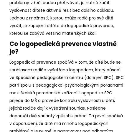
problémy v řeči budou přetrvávat, je nutné začít
výslovnost dítěte aktivně řešit bez dalšího odkladu.
Jednou z možností, kterou může rodič pro své dítě
využít, je zapojení dítěte do logopedické prevence,
kterou se zabývá většina mateřských škol.
Co logopedická prevence vlastně
je?
Logopedická prevence spočívá v tom, že dítě bude se
souhlasem rodiče vyšetřeno logopedem, který působí
ve Speciálně pedagogickém centru (dále jen SPC). SPC
patří spolu s pedagogicko-psychologickými poradnami
mezi školská poradenská zařízení. Logoped ze SPC
přijede do MŠ a provede kontrolu výslovnosti u dětí,
jejichž rodiče dají k vyšetření souhlas. Následně
doporučí dvě varianty způsobu práce. Ta první spočívá
v doporučení, že dítě má mnoho logopedických
problémů a je nutné je napravovat pod odborným