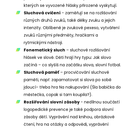
kterých se vyvozené hlásky přirozeně vyskytují.
Sluchová cvičení
- zaměřují se na rozlišování
různých druhů zvuků, také délky zvuku a jejich
intenzity. Oblíbené je zvukové pexeso, vytváření
zvuků různými předměty, hračkami a
rytmickými nástroji.
Fonematický sluch
– sluchové rozlišování
hlásek ve slově. Děti hrají hry typu: Jak slovo
začíná – co slyšíš na začátku slova, slovní fotbal.
Sluchová paměť
– procvičování sluchové
paměti, např. zapamatovat si slova po sobě
jdoucí- třeba hra Na nakupování (Šla babička do
městečka, copak si tam koupila?).
Rozšiřování slovní zásoby
- nedílnou součástí
logopedické prevence je také podpora slovní
zásoby dětí. Vyprávění nad knihou, obrázkové
čtení, hra na otázky a odpovědi, vyprávění