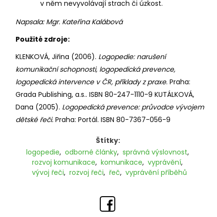
v něm nevyvolávají strach či úzkost.
Napsala: Mgr. Kateřina Kalábová
Použité zdroje:
KLENKOVÁ, Jiřina (2006).
Logopedie: narušení
komunikační schopnosti, logopedická prevence,
logopedická intervence v ČR, příklady z praxe
. Praha:
Grada Publishing, a.s.. ISBN 80-247-1110-9 KUTÁLKOVÁ,
Dana (2005).
Logopedická prevence: průvodce vývojem
dětské řeči.
Praha: Portál. ISBN 80-7367-056-9
Štítky:
logopedie
,
odborné články
,
správná výslovnost
,
rozvoj komunikace
,
komunikace
,
vyprávění
,
vývoj řeči
,
rozvoj řeči
,
řeč
,
vyprávění příběhů