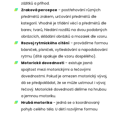
zážitků a příhod.
Zraková percepce
– postřehování různých
předmětů zrakem, určování předmětů dle
kategorií. Vhodné je třídění věcí a předmětů dle
barev, tvarů, hledání rozdílů na dvou podobných
obrázcích, skládání obrázků a mozaiek dle vzoru.
Rozvoj rytmického cítění
– provádíme formou
básniček, písniček, vytleskávání a napodobování
rytmu (dítě opakuje dle vzoru dospělého).
Motorické dovednosti
– existuje jasná
spojitost mezi motorickými a řečovými
dovednostmi. Pokud je omezen motorický vývoj,
dá se předpokládat, že se může ustrnout i vývoj
řečový. Motorické dovednosti dělíme na hrubou
a jemnou motoriku.
Hrubá motorika
– jedná se o koordinovaný
pohyb celého těla. U dětí rozvíjíme formou