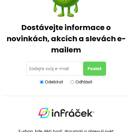
Dostávejte informace o
novinkách, akcích a slevách e-
mailem
Odebírat
Odhlásit
E-shop, kde děti tvoří, zkoumají a objevují svět