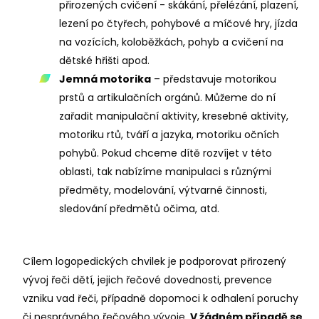
přirozených cvičení - skákání, přelézání, plazení,
lezení po čtyřech, pohybové a míčové hry, jízda
na vozících, koloběžkách, pohyb a cvičení na
dětské hřišti apod.
Jemná motorika
– představuje motorikou
prstů a artikulačních orgánů. Můžeme do ní
zařadit manipulační aktivity, kresebné aktivity,
motoriku rtů, tváří a jazyka, motoriku očních
pohybů. Pokud chceme dítě rozvíjet v této
oblasti, tak nabízíme manipulaci s různými
předměty, modelování, výtvarné činnosti,
sledování předmětů očima, atd.
Cílem logopedických chvilek je podporovat přirozený
vývoj řeči dětí, jejich řečové dovednosti, prevence
vzniku vad řeči, případně dopomoci k odhalení poruchy
či nesprávného řečového vývoje.
V žádném případě se