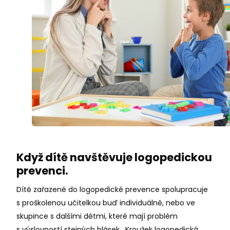
Když dítě navštěvuje logopedickou
prevenci.
Dítě zařazené do logopedické prevence spolupracuje
s proškolenou učitelkou buď individuálně, nebo ve
skupince s dalšími dětmi, které mají problém
s výslovností stejných hlásek. Kroužek logopedická