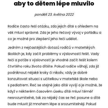
aby to dětem lépe mluvilo
pondělí 23. května 2022
Rodiče často řeší otázku, zda jejich dítě s ohledem na
věk mluví správně. Zda je jeho řečový vývoj v pořádku a
co je možné pro zlepšení jeho řeči udělat.
Jedním z nejčastějších dotazů rodičů v mateřských
školách je, kdy začít problémy s výslovností řešit. Vady
řeči a potíže s výslovností je vhodné začít řešit kolem
čtvrtého roku života dítěte. Pokud rodiče váhají, zda již
podniknout nějaké kroky či nikoliv, vždy je dobré
konzultovat situaci s učitelkou v mateřské škole nebo
s pediatrem. Řeč se stejně jako dítě vyvíjí a je možné, že
když v některém časovém úseku dítě mluví téměř
nesrozumitelně, tak za nějaký čas se řeč posune a dítě
bude mluvit již mnohem lépe a srozumitelněji. Pokud