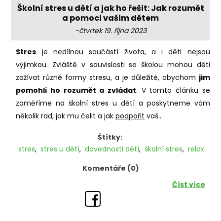
Školní stres u dětí a jak ho řešit: Jak rozumět
a pomoci vašim dětem
-čtvrtek 19. října 2023
Stres
je nedílnou součástí života, a i děti nejsou
výjimkou. Zvláště v souvislosti se školou mohou děti
zažívat různé formy stresu, a je důležité, abychom
jim
pomohli ho rozumět a zvládat
. V tomto článku se
zaměříme na školní stres u dětí a poskytneme vám
několik rad, jak mu čelit a jak
podpořit
vaš...
Štítky:
stres
,
stres u dětí
,
dovednosti dětí
,
školní stres
,
relax
Komentáře (0)
Číst více