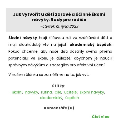
Jak vytvořit u dětí zdravé a účinné školní
návyky: Rady pro rodiče
-čtvrtek 12. října 2023
Školní návyky
hrají klíčovou roli ve vzdělávání dětí a
mají dlouhodobý vliv na jejich
akademický úspěch
.
Pokud chceme, aby naše děti dosáhly svého plného
potenciálu ve škole, je důležité, abychom je naučili
správným návykům a strategiím pro efektivní učení.
V našem článku se zaměříme na to, jak vyt...
Štítky:
školní
,
návyky
,
rutina
,
cíle
,
učitelé
,
školní návyky
,
akademický
,
úspěch
Komentáře (0)
Číst více