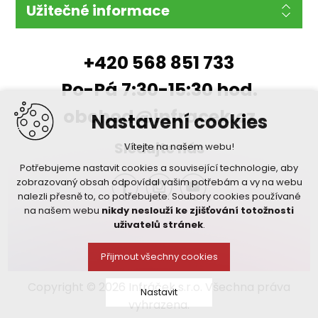
Užitečné informace
+420 568 851 733
Po-Pá 7:30-15:30 hod.
obchod@infracek.cz
Nastavení cookies
Sledujte nás
Vítejte na našem webu!
Potřebujeme nastavit cookies a související technologie, aby
zobrazovaný obsah odpovídal vašim potřebám a vy na webu
nalezli přesně to, co potřebujete. Soubory cookies používané
na našem webu
nikdy neslouží ke zjišťování totožnosti
uživatelů stránek
.
Přijmout všechny cookies
Copyright © 2026 Infráček s.r.o. Všechna práva
Nastavit
vyhrazena.