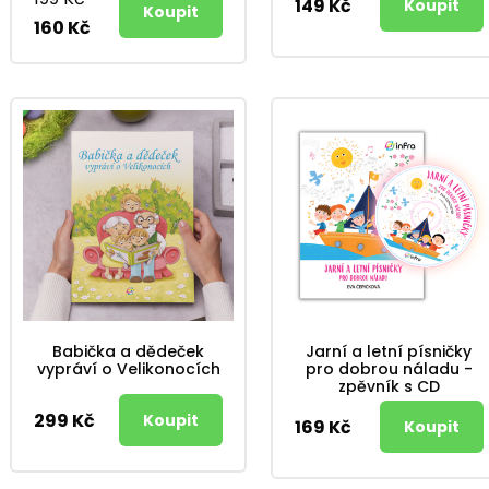
149 Kč
160 Kč
Babička a dědeček
Jarní a letní písničky
vypráví o Velikonocích
pro dobrou náladu -
zpěvník s CD
299 Kč
169 Kč