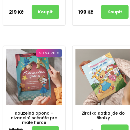
219 Kč
199 Kč
SLEVA 20 %
Kouzelná opona –
Žirafka Katka jde do
divadelní scénáře pro
školky
malé herce
199 Kč