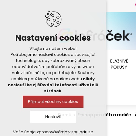
Nastavení cookies
Vítejte na našem webu!
Potřebujeme nastavit cookies a související
technologie, aby zobrazovaný obsah
BLÁZNIVÉ
HRY
odpovídal vašim potřebám a vy na webu
POKUSY
nalezli přesně to, co potřebujete. Soubory
cookies používané na našem webu
nikdy
neslouží ke zjišťování totožnosti uživatelů
stránek
.
Přijmout všechny cookies
Domů
E-shop pro děti a rodiče
Nastavit
Filtrovat:
Vaše údaje zpracováváme v souladu se
Technická cookies