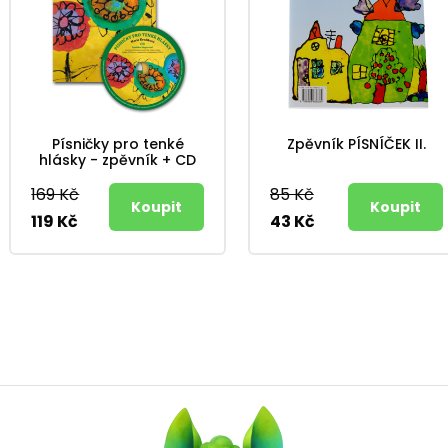
Písničky pro tenké
Zpěvník PÍSNÍČEK II.
hlásky - zpěvník + CD
169 Kč
85 Kč
119 Kč
43 Kč