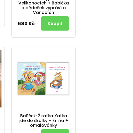
Velikonocích + Babička
a dědeček vypráví o
Vánocích
680 Kč
Balíček: Žirafka Katka
jde do školky – kniha +
omalovánky