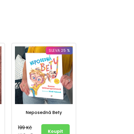
SLEVA 25 %
Neposedná Bety
199 Kč