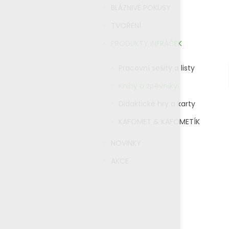
BLÁZNIVÉ POKUSY
TVOŘENÍ
PRODUKTY INFRÁČEK
Pracovní sešity a listy
Knihy a zpěvníky
Didaktické hry a karty
KAFOMET & KAFOMETÍK
NOVINKY
AKCE