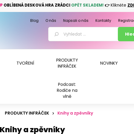
💚
OBLÍBENÁ DESKOVÁ HRA ZRÁDCI
OPĚT SKLADEM!
👉
Klikněte
ZD
Blog
O nás
Napsali o nás
Kontakty
Registra
PRODUKTY
TVOŘENÍ
NOVINKY
INFRÁČEK
Podcast:
Rodiče na
vlně
PRODUKTY INFRÁČEK
Knihy a zpěvníky
Knihy a zpěvníky