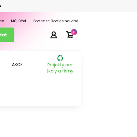
E
ce
Můj účet
Podcast: Rodiče na vlně
0
AKCE
Projekty pro
školy a firmy