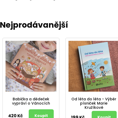
Nejprodávanější
Babička a dědeček
Od léta do léta - Výběr
vypráví o Vánocích
písniček Marie
Kružíkové
420 Kč
199 Kč