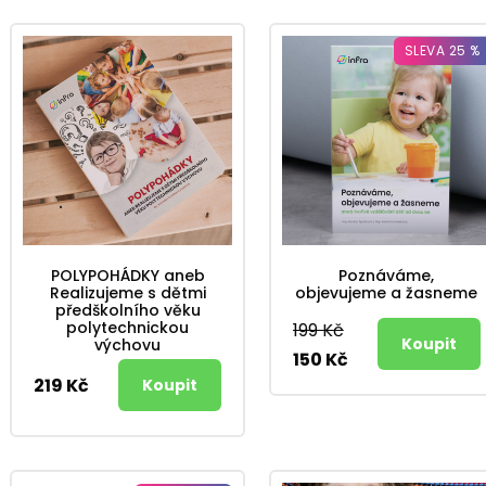
SLEVA 25 %
POLYPOHÁDKY aneb
Poznáváme,
Realizujeme s dětmi
objevujeme a žasneme
předškolního věku
polytechnickou
199 Kč
výchovu
150 Kč
219 Kč