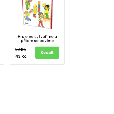
Hrajeme si, tvoříme a
přitom se bavíme
99 Kč
43 Kč