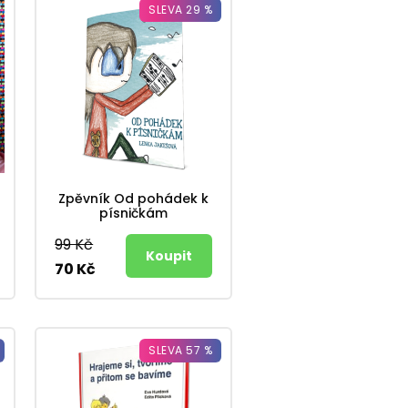
SLEVA 29 %
Zpěvník Od pohádek k
písničkám
99 Kč
70 Kč
SLEVA 57 %