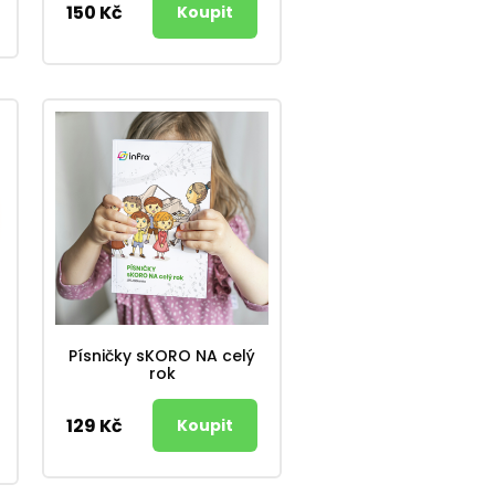
150 Kč
Písničky sKORO NA celý
rok
129 Kč