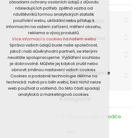
zásadami ochrany osobních údajů z důvodu
nutná pro provozování webu
následujících potřeb: zpětná vazba od
udržení kontextu stránek (session):
návštěvníků formou analytických statistik
případná přihlášení, volby jazyka, apod.
Cenové rozpětí
používání webu, ukládání nebo přístup k
Volitelná cookies
informacím na vašem zařízení, měření obsahu,
analytická pro anonymizované
reklama a vývoj produktů.
vyhodnocení návštěvnosti
Cenová hladina
Více informací o cookies na našem webu
marketingová cookies (Google)
Správci vašich údajů bude naše společnost,
Více informací o cookies na našem webu
jakož i naši důvěryhodní partneři, se kterými
Věk
neustále spolupracujeme. Vyjádření souhlasu
je dobrovolné. Můžete jej kdykoli zrušit nebo
Přijmout všechny cookies
obnovit změnou nastavení vašich cookies.
S čím potřebujete
Cookies a podobné technologie dělíme na
Odmítnout vše
pomoci?
technická: nutná pro běh webu, bez nichž nelze
web používat a volitelná. Do této části spadají
analytická a marketingová cookies.
Kategorie
E-shop pro děti a rodiče
HRY