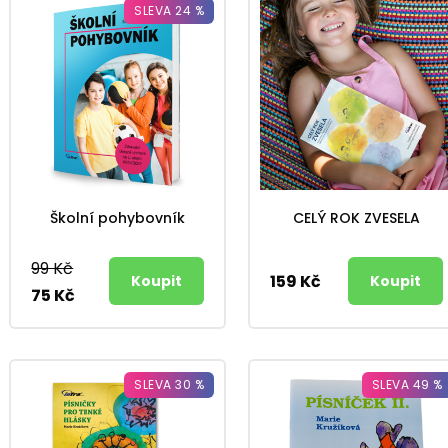
SLEVA 24 %
Školní pohybovník
CELÝ ROK ZVESELA
99 Kč
159 Kč
75 Kč
SLEVA 30 %
SLEVA 49 %