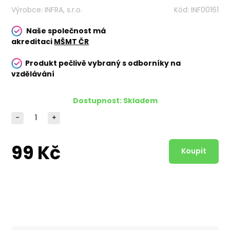
Výrobce:
INFRA, s.r.o.
Kód:
INF00161
Naše společnost má
akreditaci
MŠMT ČR
Produkt pečlivě vybraný s odborníky na
vzdělávání
Dostupnost:
Skladem
-
+
99 Kč