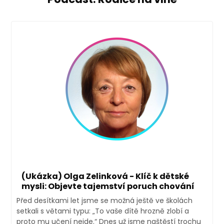
(Ukázka) Olga Zelinková - Klíč k dětské
mysli: Objevte tajemství poruch chování
Před desítkami let jsme se možná ještě ve školách
setkali s větami typu: „To vaše dítě hrozně zlobí a
proto mu učení nejde.“ Dnes už jsme naštěstí trochu