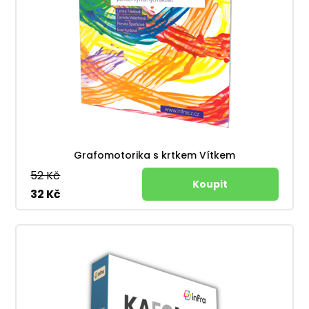
Grafomotorika s krtkem Vítkem
52 Kč
32 Kč