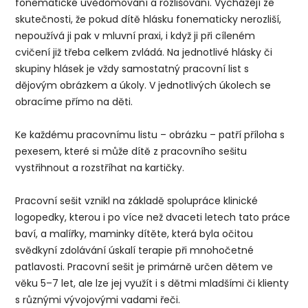
fonematické uvědomování a rozlišování. Vycházejí ze
skutečnosti, že pokud dítě hlásku fonematicky nerozliší,
nepoužívá ji pak v mluvní praxi, i když ji při cíleném
cvičení již třeba celkem zvládá. Na jednotlivé hlásky či
skupiny hlásek je vždy samostatný pracovní list s
dějovým obrázkem a úkoly. V jednotlivých úkolech se
obracíme přímo na děti.
Ke každému pracovnímu listu – obrázku – patří příloha s
pexesem, které si může dítě z pracovního sešitu
vystřihnout a rozstříhat na kartičky.
Pracovní sešit vznikl na základě spolupráce klinické
logopedky, kterou i po více než dvaceti letech tato práce
baví, a malířky, maminky dítěte, která byla očitou
svědkyní zdolávání úskalí terapie při mnohočetné
patlavosti. Pracovní sešit je primárně určen dětem ve
věku 5–7 let, ale lze jej využít i s dětmi mladšími či klienty
s různými vývojovými vadami řeči.