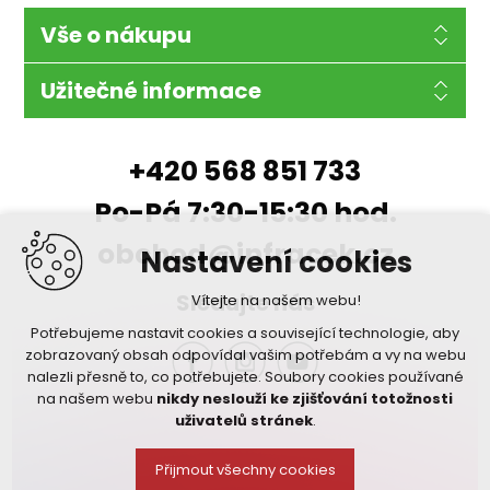
Vše o nákupu
Užitečné informace
+420 568 851 733
Po-Pá 7:30-15:30 hod.
obchod@infracek.cz
Nastavení cookies
Sledujte nás
Vítejte na našem webu!
Potřebujeme nastavit cookies a související technologie, aby
zobrazovaný obsah odpovídal vašim potřebám a vy na webu
nalezli přesně to, co potřebujete. Soubory cookies používané
na našem webu
nikdy neslouží ke zjišťování totožnosti
uživatelů stránek
.
Přijmout všechny cookies