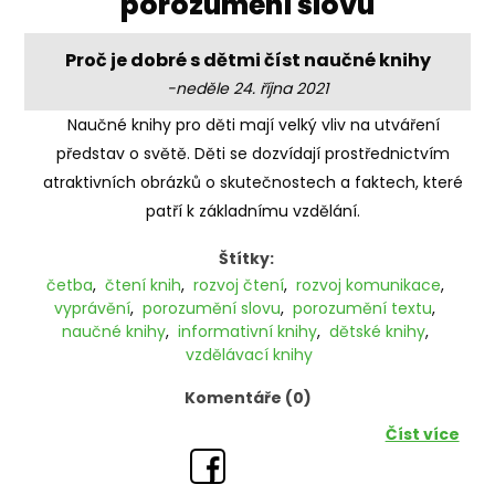
'porozumění slovu'
Proč je dobré s dětmi číst naučné knihy
-neděle 24. října 2021
Naučné knihy pro děti mají velký vliv na utváření
představ o světě. Děti se dozvídají prostřednictvím
atraktivních obrázků o skutečnostech a faktech, které
patří k základnímu vzdělání.
Štítky:
četba
,
čtení knih
,
rozvoj čtení
,
rozvoj komunikace
,
vyprávění
,
porozumění slovu
,
porozumění textu
,
naučné knihy
,
informativní knihy
,
dětské knihy
,
vzdělávací knihy
Komentáře (0)
Číst více