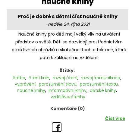
'naučné knihy'
Proč je dobré s dětmi číst naučné knihy
-neděle 24. října 2021
Naučné knihy pro děti mají velký vliv na utváření
představ o světě. Děti se dozvídají prostřednictvím
atraktivních obrázků o skutečnostech a faktech, které
patří k základnímu vzdělání.
Štítky:
četba
,
čtení knih
,
rozvoj čtení
,
rozvoj komunikace
,
vyprávění
,
porozumění slovu
,
porozumění textu
,
naučné knihy
,
informativní knihy
,
dětské knihy
,
vzdělávací knihy
Komentáře (0)
Číst více