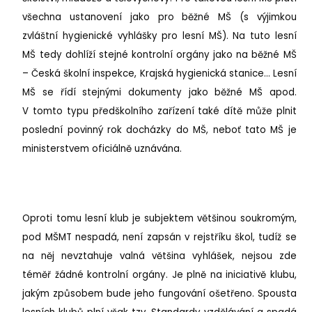
všechna ustanovení jako pro běžné MŠ (s výjimkou
zvláštní hygienické vyhlášky pro lesní MŠ). Na tuto lesní
MŠ tedy dohlíží stejné kontrolní orgány jako na běžné MŠ
– Česká školní inspekce, Krajská hygienická stanice… Lesní
MŠ se řídí stejnými dokumenty jako běžné MŠ apod.
V tomto typu předškolního zařízení také dítě může plnit
poslední povinný rok docházky do MŠ, neboť tato MŠ je
ministerstvem oficiálně uznávána.
Oproti tomu lesní klub je subjektem většinou soukromým,
pod MŠMT nespadá, není zapsán v rejstříku škol, tudíž se
na něj nevztahuje valná většina vyhlášek, nejsou zde
téměř žádné kontrolní orgány. Je plně na iniciativě klubu,
jakým způsobem bude jeho fungování ošetřeno. Spousta