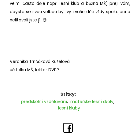
velmi často děje např. lesní klub a běžná MŠ) přeji vám,
abyste se svou volbou byli vy i vaše děti vždy spokojení a
nelitovali jste jí. 😊
Veronika Trnčáková Kuželová
učitelka MŠ, lektor DVPP
Štítky:
předškolní vzdělávání
,
mateřské lesní školy
,
lesní kluby