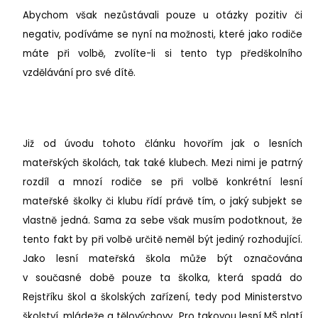
Abychom však nezůstávali pouze u otázky pozitiv či
negativ, podíváme se nyní na možnosti, které jako rodiče
máte při volbě, zvolíte-li si tento typ předškolního
vzdělávání pro své dítě.
Již od úvodu tohoto článku hovořím jak o lesních
mateřských školách, tak také klubech. Mezi nimi je patrný
rozdíl a mnozí rodiče se při volbě konkrétní lesní
mateřské školky či klubu řídí právě tím, o jaký subjekt se
vlastně jedná. Sama za sebe však musím podotknout, že
tento fakt by při volbě určitě neměl být jediný rozhodující.
Jako lesní mateřská škola může být označována
v současné době pouze ta školka, která spadá do
Rejstříku škol a školských zařízení, tedy pod Ministerstvo
školství, mládeže a tělovýchovy. Pro takovou lesní MŠ platí