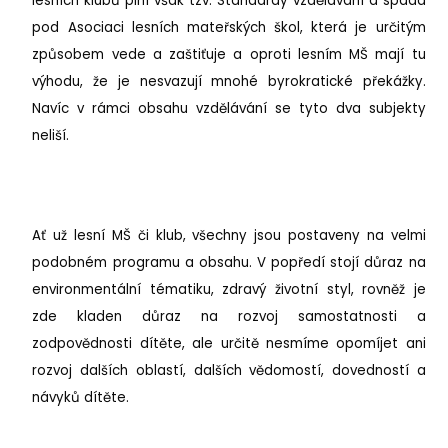
lesních klubů plní však tzv. Standardy vzdělávání a spadá
pod Asociaci lesních mateřských škol, která je určitým
způsobem vede a zaštiťuje a oproti lesním MŠ mají tu
výhodu, že je nesvazují mnohé byrokratické překážky.
Navíc v rámci obsahu vzdělávání se tyto dva subjekty
neliší.
Ať už lesní MŠ či klub, všechny jsou postaveny na velmi
podobném programu a obsahu. V popředí stojí důraz na
environmentální tématiku, zdravý životní styl, rovněž je
zde kladen důraz na rozvoj samostatnosti a
zodpovědnosti dítěte, ale určitě nesmíme opomíjet ani
rozvoj dalších oblastí, dalších vědomostí, dovedností a
návyků dítěte.