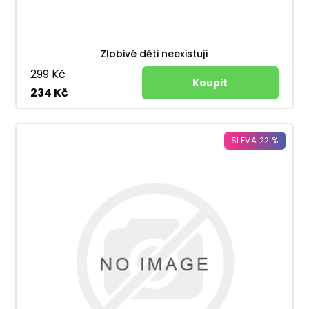
Zlobivé děti neexistují
299 Kč
234 Kč
SLEVA 22 %