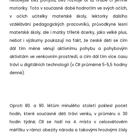
neobejde bez pohybu, bez rozvoje ať už hrubé či jemné
motoriky. Toto v současné době hodnotím ve svých očích,
v očích učitelky mateřské školy, lektorky dalšího
vzdělávání pedagogických pracovníků, průvodkyně lesní
mateřské školy, ale i matky tříleté dcerky, jako velké plus,
neboť i výzkumy poukazují na fakt, že české děti se čím
dál tím méně věnují aktivnímu pohybu a pohybovým
aktivitám ve venkovním prostředí, a čím dál tím více času
tráví u digitálních technologií (v ČR průměrně 5-5,5 hodiny
denně).
Oproti 80. a 90. létům minulého století poklesl počet
hodin, které současné děti tráví venku, v průměru o 30
hodin týdně; ČR se řadí na 4. místo v celosvětovém
měřítku v rámci obezity národa a takovými hrozivými čísly