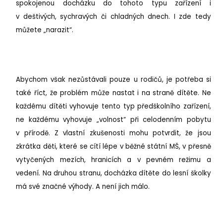
spokojenou docházku do tohoto typu zařízení i
v deštivých, sychravých či chladných dnech. I zde tedy
můžete „narazit“.
Abychom však nezůstávali pouze u rodičů, je potřeba si
také říct, že problém může nastat i na straně dítěte. Ne
každému dítěti vyhovuje tento typ předškolního zařízení,
ne každému vyhovuje „volnost“ při celodenním pobytu
v přírodě. Z vlastní zkušenosti mohu potvrdit, že jsou
zkrátka děti, které se cítí lépe v běžné státní MŠ, v přesně
vytyčených mezích, hranicích a v pevném režimu a
vedení. Na druhou stranu, docházka dítěte do lesní školky
má své značné výhody. A není jich málo.