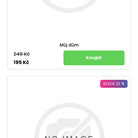
Můj dům
249 Kč
195 Kč
SLEVA 22 %