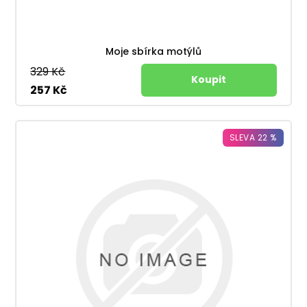
Moje sbírka motýlů
329 Kč
257 Kč
SLEVA 22 %