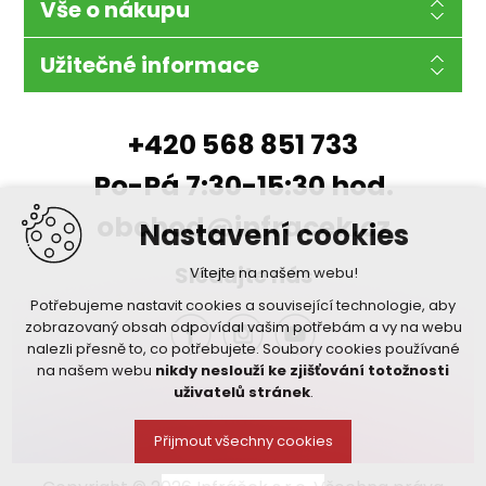
Vše o nákupu
Užitečné informace
+420 568 851 733
Po-Pá 7:30-15:30 hod.
obchod@infracek.cz
Nastavení cookies
Sledujte nás
Vítejte na našem webu!
Potřebujeme nastavit cookies a související technologie, aby
zobrazovaný obsah odpovídal vašim potřebám a vy na webu
nalezli přesně to, co potřebujete. Soubory cookies používané
na našem webu
nikdy neslouží ke zjišťování totožnosti
uživatelů stránek
.
Přijmout všechny cookies