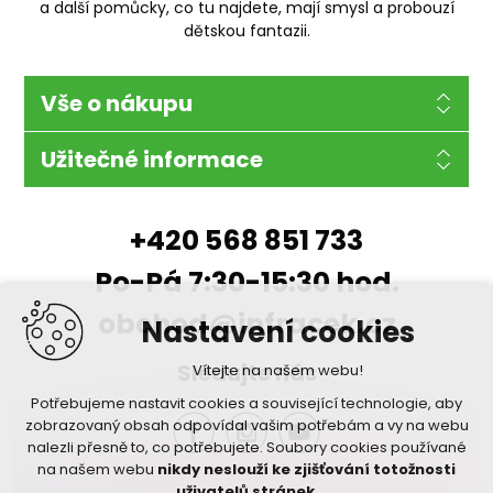
a další pomůcky, co tu najdete, mají smysl a probouzí
dětskou fantazii.
Vše o nákupu
Užitečné informace
+420 568 851 733
Po-Pá 7:30-15:30 hod.
obchod@infracek.cz
Nastavení cookies
Sledujte nás
Vítejte na našem webu!
Potřebujeme nastavit cookies a související technologie, aby
zobrazovaný obsah odpovídal vašim potřebám a vy na webu
nalezli přesně to, co potřebujete. Soubory cookies používané
na našem webu
nikdy neslouží ke zjišťování totožnosti
uživatelů stránek
.