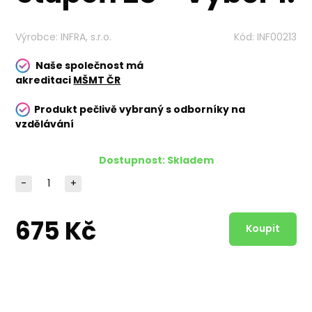
Výrobce:
INFRA, s.r.o.
Kód:
INF00213
Naše společnost má
akreditaci
MŠMT ČR
Produkt pečlivě vybraný s odborníky na
vzdělávání
Dostupnost:
Skladem
-
+
675 Kč