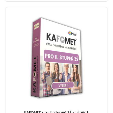
KAFOMET pro 2. stupeň ZŠ - výběr 1.