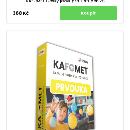
KAFOMET Český jazyk pro 1. stupeň ZŠ
368 Kč