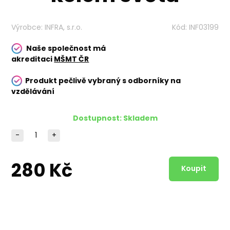
Výrobce:
INFRA, s.r.o.
Kód:
INF03199
Naše společnost má
akreditaci
MŠMT ČR
Produkt pečlivě vybraný s odborníky na
vzdělávání
Dostupnost:
Skladem
-
+
280 Kč