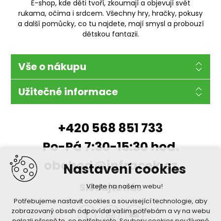
E-shop, kde děti tvoří, zkoumají a objevují svět
rukama, očima i srdcem. Všechny hry, hračky, pokusy
a další pomůcky, co tu najdete, mají smysl a probouzí
dětskou fantazii.
Vše o nákupu
Užitečné informace
+420 568 851 733
Po-Pá 7:30-15:30 hod.
obchod@infracek.cz
Nastavení cookies
Sledujte nás
Vítejte na našem webu!
Potřebujeme nastavit cookies a související technologie, aby
zobrazovaný obsah odpovídal vašim potřebám a vy na webu
nalezli přesně to, co potřebujete. Soubory cookies používané