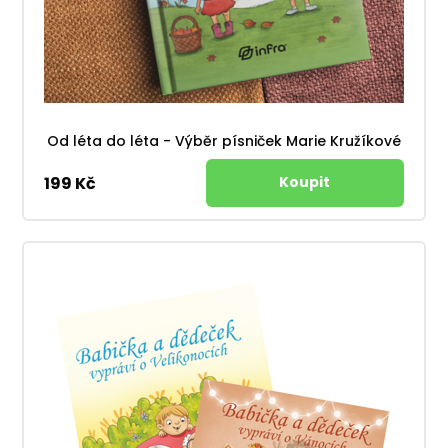
Od léta do léta - Výběr písniček Marie Kružíkové
199 Kč