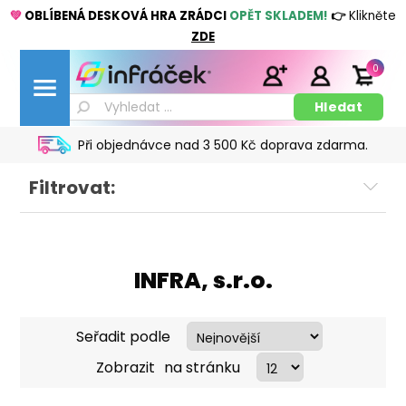
💚
OBLÍBENÁ DESKOVÁ HRA ZRÁDCI
OPĚT SKLADEM!
👉
Klikněte
ZDE
0
Při objednávce nad 3 500 Kč doprava zdarma.
Filtrovat:
INFRA, s.r.o.
Seřadit podle
Zobrazit
na stránku