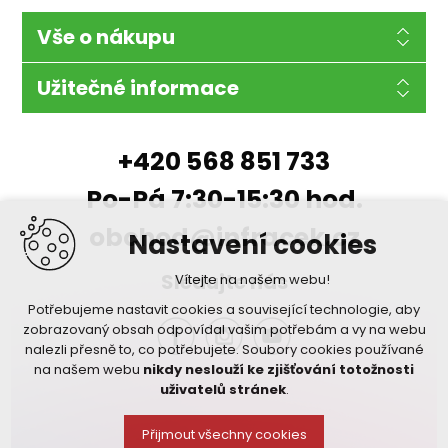
Vše o nákupu
Užitečné informace
+420 568 851 733
Po-Pá 7:30-15:30 hod.
obchod@infracek.cz
Nastavení cookies
Sledujte nás
Vítejte na našem webu!
Potřebujeme nastavit cookies a související technologie, aby
zobrazovaný obsah odpovídal vašim potřebám a vy na webu
nalezli přesně to, co potřebujete. Soubory cookies používané
na našem webu
nikdy neslouží ke zjišťování totožnosti
uživatelů stránek
.
Přijmout všechny cookies