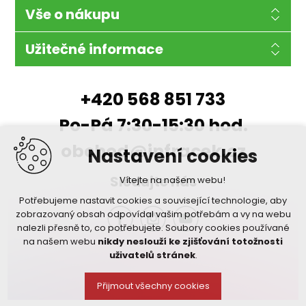
Vše o nákupu
Užitečné informace
+420 568 851 733
Po-Pá 7:30-15:30 hod.
obchod@infracek.cz
Nastavení cookies
Sledujte nás
Vítejte na našem webu!
Potřebujeme nastavit cookies a související technologie, aby
zobrazovaný obsah odpovídal vašim potřebám a vy na webu
nalezli přesně to, co potřebujete. Soubory cookies používané
na našem webu
nikdy neslouží ke zjišťování totožnosti
uživatelů stránek
.
Přijmout všechny cookies