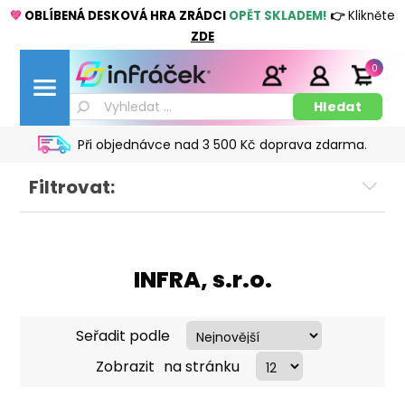
💚
OBLÍBENÁ DESKOVÁ HRA ZRÁDCI
OPĚT SKLADEM!
👉
Klikněte
ZDE
0
Při objednávce nad 3 500 Kč doprava zdarma.
Filtrovat:
INFRA, s.r.o.
Seřadit podle
Zobrazit
na stránku