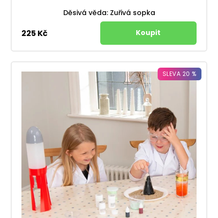
Děsivá věda: Zuřivá sopka
225 Kč
SLEVA 20 %