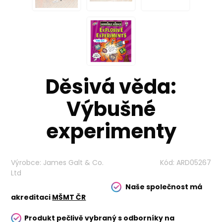
Děsivá věda:
Výbušné
experimenty
Výrobce:
James Galt & Co.
Kód:
ARD05267
Ltd
Naše společnost má
akreditaci
MŠMT ČR
Produkt pečlivě vybraný s odborníky na