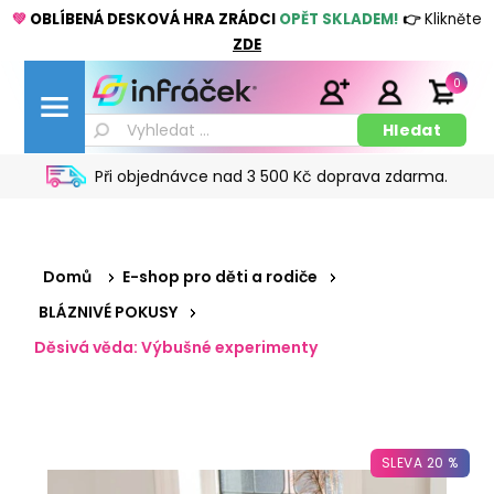
💚
OBLÍBENÁ DESKOVÁ HRA ZRÁDCI
OPĚT SKLADEM!
👉
Klikněte
ZDE
0
Při objednávce nad 3 500 Kč doprava zdarma.
Domů
E-shop pro děti a rodiče
BLÁZNIVÉ POKUSY
Děsivá věda: Výbušné experimenty
SLEVA 20 %