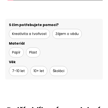
S čím potřebujete pomoci?
Kreativita a tvořivost
Zájem o vědu
Materiál
Papír
Plast
Věk
7–10 let
10+ let
Školáci