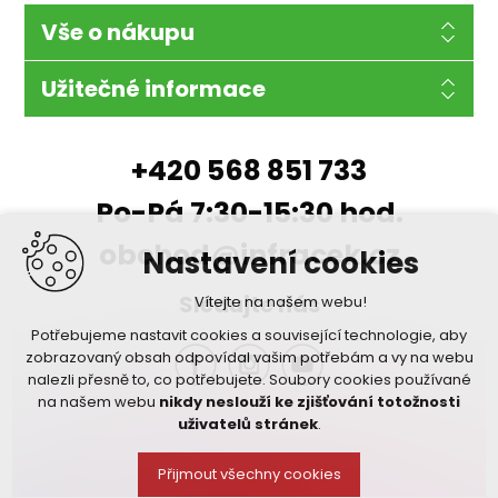
Vše o nákupu
Užitečné informace
+420 568 851 733
Po-Pá 7:30-15:30 hod.
obchod@infracek.cz
Nastavení cookies
Sledujte nás
Vítejte na našem webu!
Potřebujeme nastavit cookies a související technologie, aby
zobrazovaný obsah odpovídal vašim potřebám a vy na webu
nalezli přesně to, co potřebujete. Soubory cookies používané
na našem webu
nikdy neslouží ke zjišťování totožnosti
uživatelů stránek
.
Přijmout všechny cookies