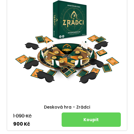
Desková hra - Zrádci
1 090 Kč
900 Kč