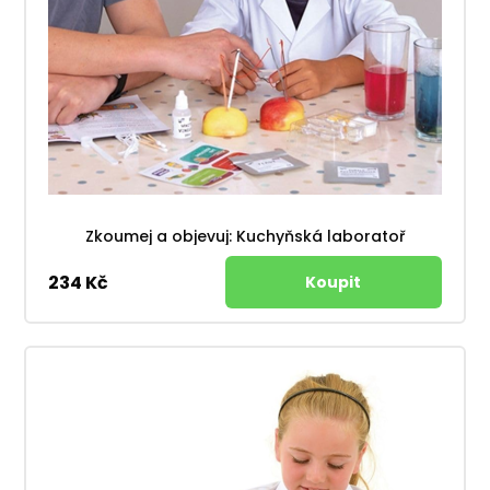
Zkoumej a objevuj: Kuchyňská laboratoř
234 Kč