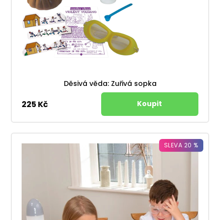
Děsivá věda: Zuřivá sopka
225 Kč
SLEVA 20 %