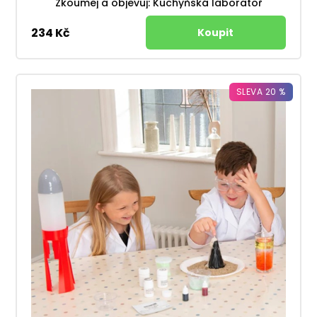
Zkoumej a objevuj: Kuchyňská laboratoř
234 Kč
SLEVA 20 %