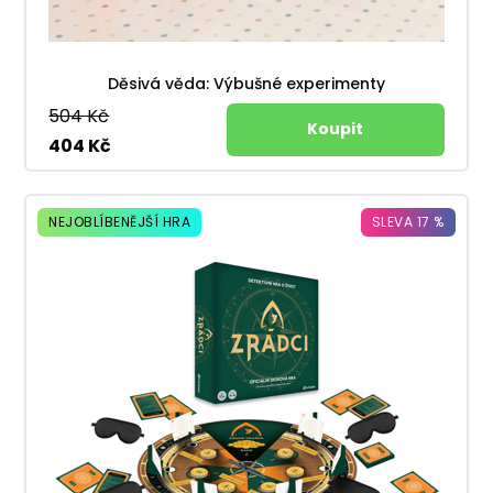
Děsivá věda: Výbušné experimenty
504 Kč
404 Kč
NEJOBLÍBENĚJŠÍ HRA
SLEVA 17 %