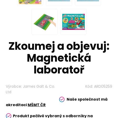
Zkoumej a objevuj:
Magnetická
laboratoř
Výrobce:
James Galt & Co.
Kód:
ARD05259
Ltd
Naše společnost má
akreditaci
MŠMT ČR
Produkt pečlivě vybraný s odborníky na