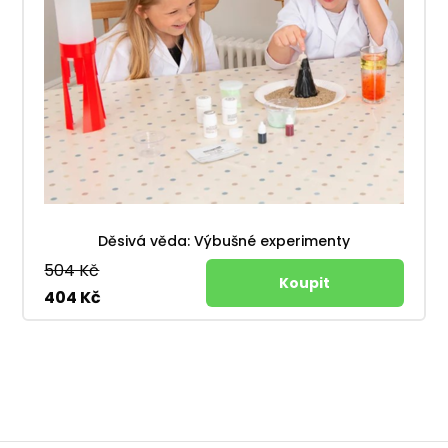
Děsivá věda: Výbušné experimenty
504 Kč
404 Kč