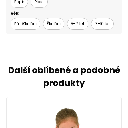
Papír
Plast
Věk
Předškoláci
Školáci
5–7 let
7–10 let
Další oblíbené a podobné
produkty