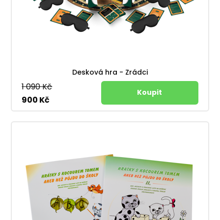
Desková hra - Zrádci
1 090 Kč
900 Kč