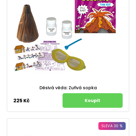
Děsivá věda: Zuřivá sopka
225 Kč
SLEVA 30 %