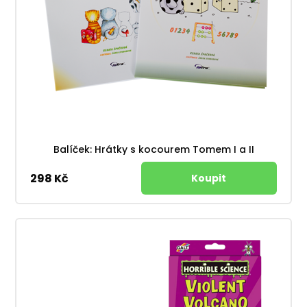
Balíček: Hrátky s kocourem Tomem I a II
298 Kč