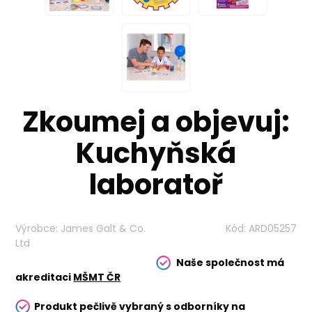
Zkoumej a objevuj:
Kuchyňská
laboratoř
Výrobce:
James Galt & Co.
Kód:
ARD05257
Ltd
Naše společnost má
akreditaci
MŠMT ČR
Produkt pečlivě vybraný s odborníky na