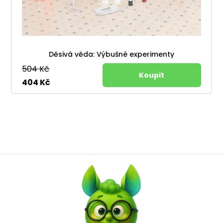
Děsivá věda: Výbušné experimenty
504 Kč
404 Kč