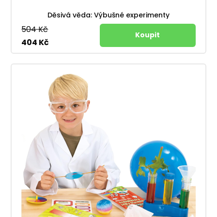
Děsivá věda: Výbušné experimenty
504 Kč
404 Kč