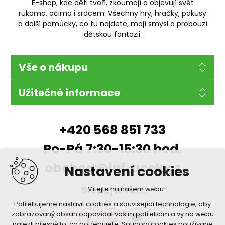
E-shop, kde děti tvoří, zkoumají a objevují svět
rukama, očima i srdcem. Všechny hry, hračky, pokusy
a další pomůcky, co tu najdete, mají smysl a probouzí
dětskou fantazii.
Vše o nákupu
Užitečné informace
+420 568 851 733
Po-Pá 7:30-15:30 hod.
obchod@infracek.cz
Nastavení cookies
Sledujte nás
Vítejte na našem webu!
Potřebujeme nastavit cookies a související technologie, aby
zobrazovaný obsah odpovídal vašim potřebám a vy na webu
nalezli přesně to, co potřebujete. Soubory cookies používané