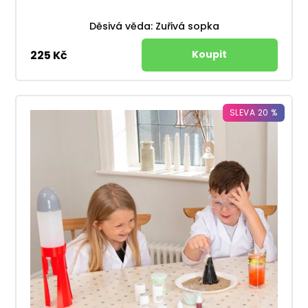
Děsivá věda: Zuřivá sopka
225 Kč
SLEVA 20 %