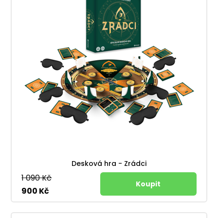
Desková hra - Zrádci
1 090 Kč
900 Kč