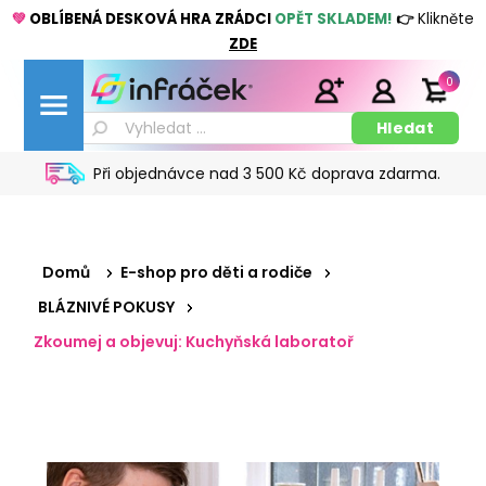
💚
OBLÍBENÁ DESKOVÁ HRA ZRÁDCI
OPĚT SKLADEM!
👉
Klikněte
ZDE
0
Při objednávce nad 3 500 Kč doprava zdarma.
Domů
E-shop pro děti a rodiče
BLÁZNIVÉ POKUSY
Zkoumej a objevuj: Kuchyňská laboratoř