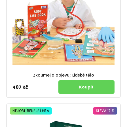
Zkoumej a objevuj: Lidské tělo
407 Kč
NEJOBLÍBENĚJŠÍ HRA
SLEVA 17 %