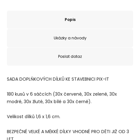
Popis
Ukázky a návody
Poslat dotaz
SADA DOPLŇKOVÝCH DÍLKŮ KE STAVEBNICI PIX-IT
180 kusů v 6 sáčcích (30x červené, 30x zelené, 30x
modré, 30x žluté, 30x bílé a 30x černé).
Velikost dílků 1,6 x 1,6 cm.
BEZPEČNÉ VELKÉ A MĚKKÉ DÍLKY VHODNÉ PRO DĚTI JIŽ OD 3
LET.