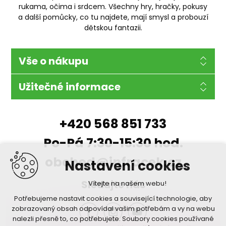
rukama, očima i srdcem. Všechny hry, hračky, pokusy
a další pomůcky, co tu najdete, mají smysl a probouzí
dětskou fantazii.
Vše o nákupu
Užitečné informace
+420 568 851 733
Po-Pá 7:30-15:30 hod.
obchod@infracek.cz
Nastavení cookies
Sledujte nás
Vítejte na našem webu!
Potřebujeme nastavit cookies a související technologie, aby
zobrazovaný obsah odpovídal vašim potřebám a vy na webu
nalezli přesně to, co potřebujete. Soubory cookies používané