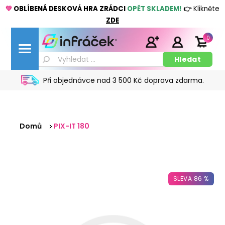
💚
OBLÍBENÁ DESKOVÁ HRA ZRÁDCI
OPĚT SKLADEM!
👉
Klikněte
ZDE
0
Při objednávce nad 3 500 Kč doprava zdarma.
Domů
PIX-IT 180
SLEVA 86 %