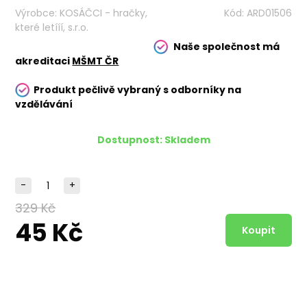
Výrobce:
KOSÁČCI - hračky,
Kód:
ARD01506
které letííí, s.r.o.
Naše společnost má
akreditaci
MŠMT ČR
Produkt pečlivě vybraný s odborníky na
vzdělávání
Dostupnost:
Skladem
-
+
329 Kč
45 Kč