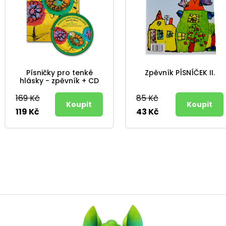
Písničky pro tenké
Zpěvník PÍSNÍČEK II.
hlásky - zpěvník + CD
169 Kč
85 Kč
119 Kč
43 Kč