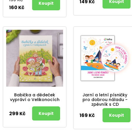
149 Kč
160 Kč
Babička a dědeček
Jarní a letní písničky
vypráví o Velikonocích
pro dobrou náladu -
zpěvník s CD
299 Kč
169 Kč