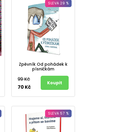
SLEVA 29 %
Zpěvník Od pohádek k
písničkám
99 Kč
70 Kč
SLEVA 57 %