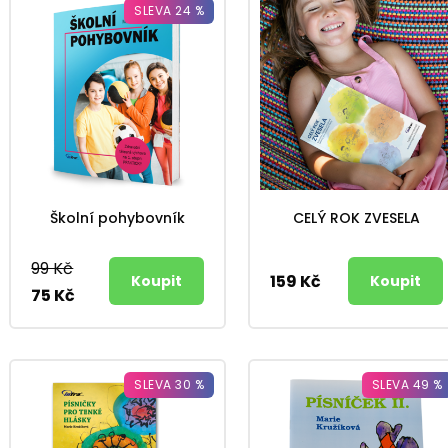
SLEVA 24 %
Školní pohybovník
CELÝ ROK ZVESELA
99 Kč
159 Kč
75 Kč
SLEVA 30 %
SLEVA 49 %