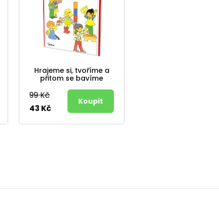
Hrajeme si, tvoříme a
přitom se bavíme
99 Kč
43 Kč