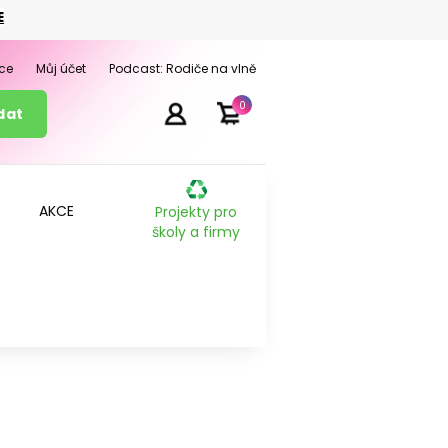
E
ce
Můj účet
Podcast: Rodiče na vlně
0
AKCE
Projekty pro
školy a firmy