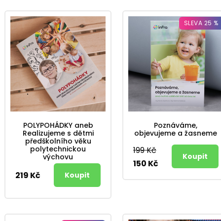
SLEVA 25 %
POLYPOHÁDKY aneb
Poznáváme,
Realizujeme s dětmi
objevujeme a žasneme
předškolního věku
polytechnickou
199 Kč
výchovu
150 Kč
219 Kč