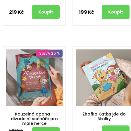
219 Kč
199 Kč
SLEVA 20 %
Kouzelná opona –
Žirafka Katka jde do
divadelní scénáře pro
školky
malé herce
199 Kč