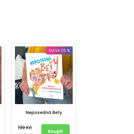
SLEVA 25 %
Neposedná Bety
199 Kč