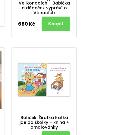
Velikonocích + Babička
a dědeček vypráví o
Vánocích
680 Kč
Balíček: Žirafka Katka
jde do školky – kniha +
omalovánky