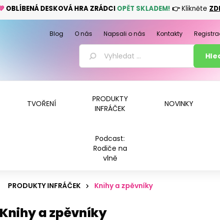
💚
OBLÍBENÁ DESKOVÁ HRA ZRÁDCI
OPĚT SKLADEM!
👉
Klikněte
ZD
Blog
O nás
Napsali o nás
Kontakty
Registra
PRODUKTY
TVOŘENÍ
NOVINKY
INFRÁČEK
Podcast:
Rodiče na
vlně
PRODUKTY INFRÁČEK
Knihy a zpěvníky
Knihy a zpěvníky