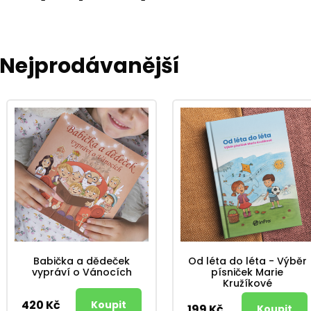
Nejprodávanější
Babička a dědeček
Od léta do léta - Výběr
vypráví o Vánocích
písniček Marie
Kružíkové
420 Kč
199 Kč