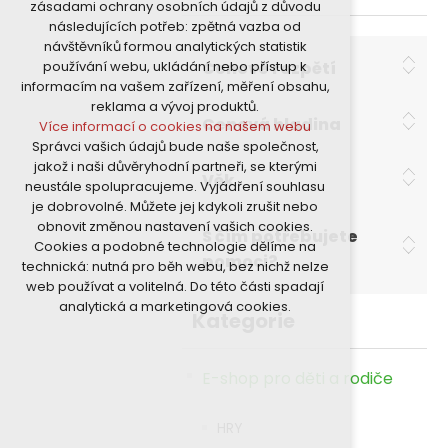
zásadami ochrany osobních údajů z důvodu
nutná pro provozování webu
následujících potřeb: zpětná vazba od
udržení kontextu stránek (session):
návštěvníků formou analytických statistik
případná přihlášení, volby jazyka, apod.
Cenové rozpětí
používání webu, ukládání nebo přístup k
Volitelná cookies
informacím na vašem zařízení, měření obsahu,
analytická pro anonymizované
reklama a vývoj produktů.
vyhodnocení návštěvnosti
Cenová hladina
Více informací o cookies na našem webu
marketingová cookies (Google)
Správci vašich údajů bude naše společnost,
Více informací o cookies na našem webu
jakož i naši důvěryhodní partneři, se kterými
Věk
neustále spolupracujeme. Vyjádření souhlasu
je dobrovolné. Můžete jej kdykoli zrušit nebo
Přijmout všechny cookies
obnovit změnou nastavení vašich cookies.
S čím potřebujete
Cookies a podobné technologie dělíme na
Odmítnout vše
pomoci?
technická: nutná pro běh webu, bez nichž nelze
web používat a volitelná. Do této části spadají
analytická a marketingová cookies.
Kategorie
E-shop pro děti a rodiče
HRY