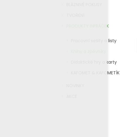
BLÁZNIVÉ POKUSY
TVOŘENÍ
PRODUKTY INFRÁČEK
Pracovní sešity a listy
Knihy a zpěvníky
Didaktické hry a karty
KAFOMET & KAFOMETÍK
NOVINKY
AKCE