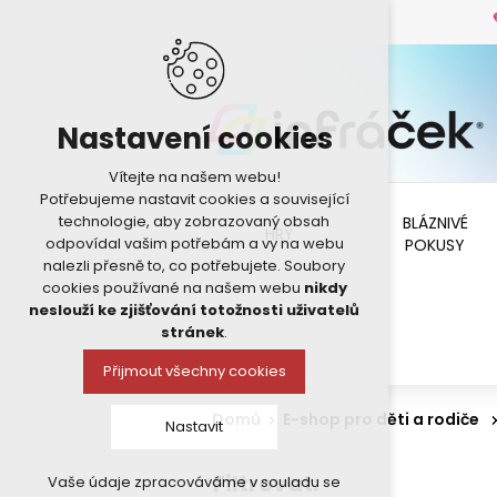
Nastavení cookies
Vítejte na našem webu!
Potřebujeme nastavit cookies a související
technologie, aby zobrazovaný obsah
BLÁZNIVÉ
HRY
odpovídal vašim potřebám a vy na webu
POKUSY
nalezli přesně to, co potřebujete. Soubory
cookies používané na našem webu
nikdy
neslouží ke zjišťování totožnosti uživatelů
stránek
.
Přijmout všechny cookies
Domů
E-shop pro děti a rodiče
Nastavit
Filtrovat:
Vaše údaje zpracováváme v souladu se
Technická cookies