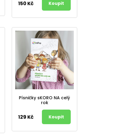
150 Kč
Písničky sKORO NA celý
rok
129 Kč