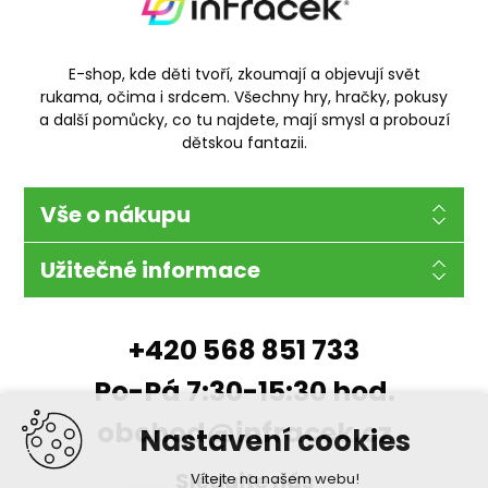
E-shop, kde děti tvoří, zkoumají a objevují svět
rukama, očima i srdcem. Všechny hry, hračky, pokusy
a další pomůcky, co tu najdete, mají smysl a probouzí
dětskou fantazii.
Vše o nákupu
Užitečné informace
+420 568 851 733
Po-Pá 7:30-15:30 hod.
obchod@infracek.cz
Nastavení cookies
Sledujte nás
Vítejte na našem webu!