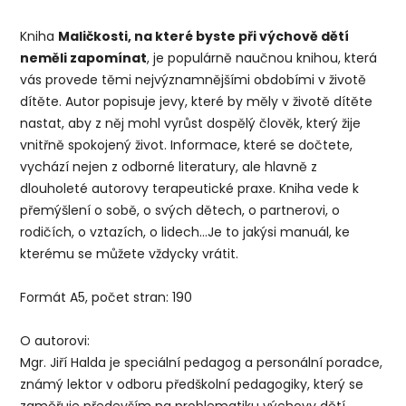
Kniha
Maličkosti, na které byste při výchově dětí
neměli zapomínat
, je populárně naučnou knihou, která
vás provede těmi nejvýznamnějšími obdobími v životě
dítěte. Autor popisuje jevy, které by měly v životě dítěte
nastat, aby z něj mohl vyrůst dospělý člověk, který žije
vnitřně spokojený život. Informace, které se dočtete,
vychází nejen z odborné literatury, ale hlavně z
dlouholeté autorovy terapeutické praxe. Kniha vede k
přemýšlení o sobě, o svých dětech, o partnerovi, o
rodičích, o vztazích, o lidech…Je to jakýsi manuál, ke
kterému se můžete vždycky vrátit.
Formát A5, počet stran: 190
O autorovi:
Mgr. Jiří Halda je speciální pedagog a personální poradce,
známý lektor v odboru předškolní pedagogiky, který se
zaměřuje především na problematiku výchovy dětí,