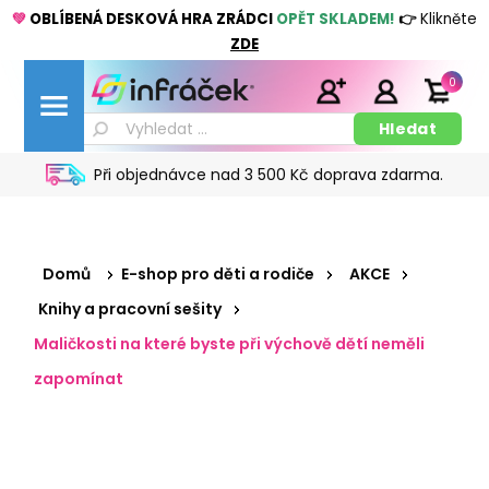
💚
OBLÍBENÁ DESKOVÁ HRA ZRÁDCI
OPĚT SKLADEM!
👉
Klikněte
ZDE
0
Při objednávce nad 3 500 Kč doprava zdarma.
Domů
E-shop pro děti a rodiče
AKCE
Knihy a pracovní sešity
Maličkosti na které byste při výchově dětí neměli
zapomínat