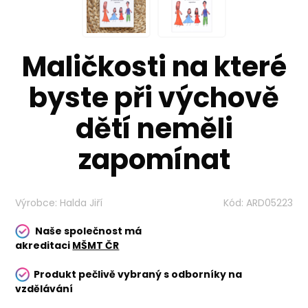
Maličkosti na které
byste při výchově
dětí neměli
zapomínat
Výrobce:
Halda Jiří
Kód:
ARD05223
Naše společnost má
akreditaci
MŠMT ČR
Produkt pečlivě vybraný s odborníky na
vzdělávání