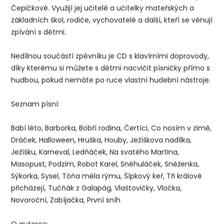
Čepičkové. Využijí jej učitelé a učitelky mateřských a
základních škol, rodiče, vychovatelé a další, kteří se věnují
zpívání s dětmi.
Nedílnou součástí zpěvníku je CD s klavírními doprovody,
díky kterému si můžete s dětmi nacvičit písničky přímo s
hudbou, pokud nemáte po ruce vlastní hudební nástroje.
Seznam písní:
Babí léto, Barborka, Bobří rodina, Čertíci, Co nosím v zimě,
Dráček, Halloween, Hruška, Houby, Ježíškova nadílka,
Ježíšku, Karneval, Ledňáček, Na svatého Martina,
Masopust, Podzim, Robot Karel, Sněhuláček, Sněženka,
Sýkorka, Sysel, Tóňa měla rýmu, Šípkový keř, Tři králové
přicházejí, Tučňák z Galapág, Vlaštovičky, Vločka,
Novoroční, Zabíjačka, První sníh
O autorce: