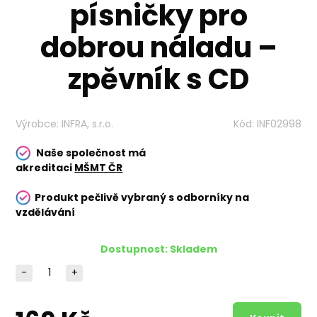
písničky pro
dobrou náladu –
zpěvník s CD
Výrobce:
INFRA, s.r.o.
Kód:
INF02998
Naše společnost má
akreditaci
MŠMT ČR
Produkt pečlivě vybraný s odborníky na
vzdělávání
Dostupnost:
Skladem
-
+