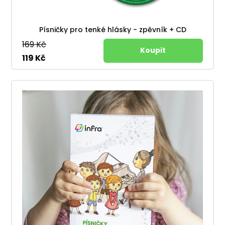
Písničky pro tenké hlásky - zpěvník + CD
169 Kč
119 Kč