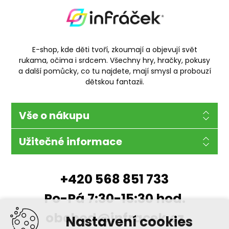
E-shop, kde děti tvoří, zkoumají a objevují svět
rukama, očima i srdcem. Všechny hry, hračky, pokusy
a další pomůcky, co tu najdete, mají smysl a probouzí
dětskou fantazii.
Vše o nákupu
Užitečné informace
+420 568 851 733
Po-Pá 7:30-15:30 hod.
obchod@infracek.cz
Nastavení cookies