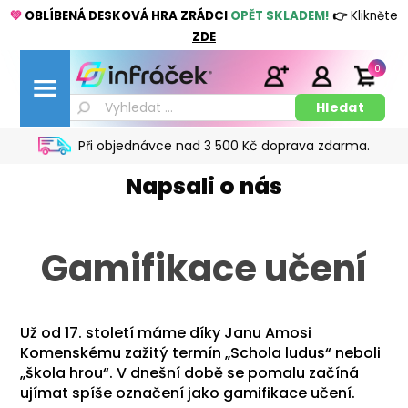
💚
OBLÍBENÁ DESKOVÁ HRA ZRÁDCI
OPĚT SKLADEM!
👉
Klikněte
ZDE
0
Při objednávce nad 3 500 Kč doprava zdarma.
Napsali o nás
Gamifikace učení
Už od 17. století máme díky Janu Amosi
Komenskému zažitý termín „Schola ludus“ neboli
„škola hrou“. V dnešní době se pomalu začíná
ujímat spíše označení jako gamifikace učení.