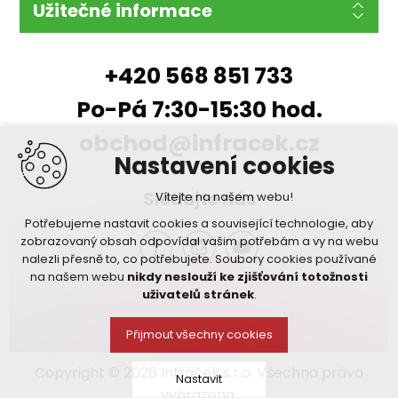
Užitečné informace
+420 568 851 733
Po-Pá 7:30-15:30 hod.
obchod@infracek.cz
Nastavení cookies
Sledujte nás
Vítejte na našem webu!
Potřebujeme nastavit cookies a související technologie, aby
zobrazovaný obsah odpovídal vašim potřebám a vy na webu
nalezli přesně to, co potřebujete. Soubory cookies používané
na našem webu
nikdy neslouží ke zjišťování totožnosti
uživatelů stránek
.
Přijmout všechny cookies
Copyright © 2026 Infráček s.r.o. Všechna práva
Nastavit
vyhrazena.