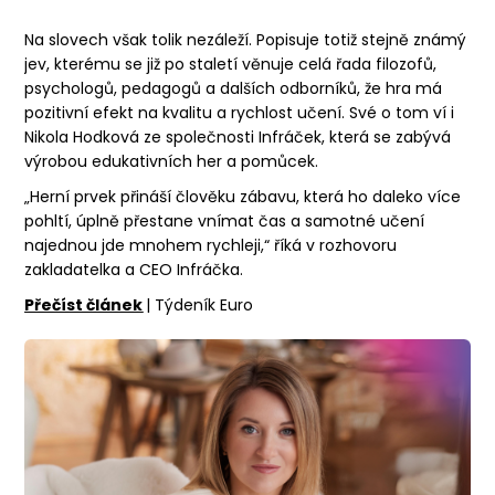
Na slovech však tolik nezáleží. Popisuje totiž stejně známý
jev, kterému se již po staletí věnuje celá řada filozofů,
psychologů, pedagogů a dalších odborníků, že hra má
pozitivní efekt na kvalitu a rychlost učení. Své o tom ví i
Nikola Hodková ze společnosti Infráček, která se zabývá
výrobou edukativních her a pomůcek.
„Herní prvek přináší člověku zábavu, která ho daleko více
pohltí, úplně přestane vnímat čas a samotné učení
najednou jde mnohem rychleji,“ říká v rozhovoru
zakladatelka a CEO Infráčka.
Přečíst článek
| Týdeník Euro