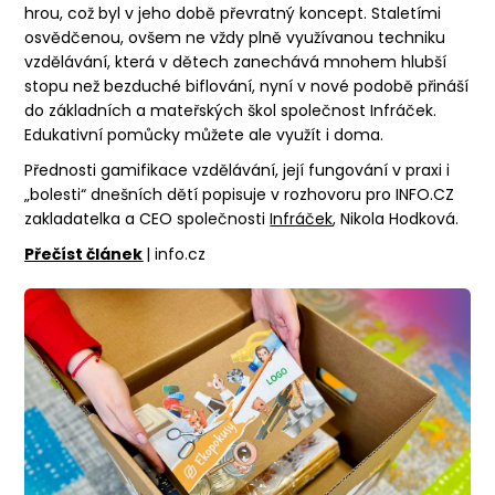
hrou, což byl v jeho době převratný koncept. Staletími
osvědčenou, ovšem ne vždy plně využívanou techniku
vzdělávání, která v dětech zanechává mnohem hlubší
stopu než bezduché biflování, nyní v nové podobě přináší
do základních a mateřských škol společnost Infráček.
Edukativní pomůcky můžete ale využít i doma.
Přednosti gamifikace vzdělávání, její fungování v praxi i
„bolesti“ dnešních dětí popisuje v rozhovoru pro INFO.CZ
zakladatelka a CEO společnosti
Infráček
, Nikola Hodková.
Přečíst článek
| info.cz