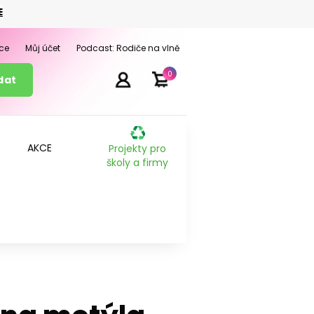
E
ce
Můj účet
Podcast: Rodiče na vlně
0
AKCE
Projekty pro
školy a firmy