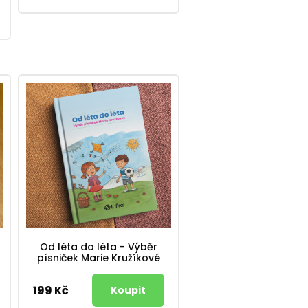
Od léta do léta - Výběr
písniček Marie Kružíkové
199 Kč