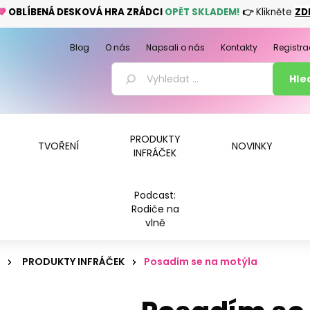
💚
OBLÍBENÁ DESKOVÁ HRA ZRÁDCI
OPĚT SKLADEM!
👉
Klikněte
ZD
Blog
O nás
Napsali o nás
Kontakty
Registra
PRODUKTY
TVOŘENÍ
NOVINKY
INFRÁČEK
Podcast:
Rodiče na
vlně
PRODUKTY INFRÁČEK
Posadím se na motýla