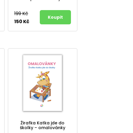
199 Kč
150 Kč
Žirafka Katka jde do
školky – omalovánky