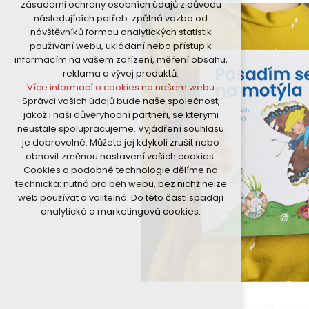
zásadami ochrany osobních údajů z důvodu
nutná pro provozování webu
následujících potřeb: zpětná vazba od
udržení kontextu stránek (session):
návštěvníků formou analytických statistik
případná přihlášení, volby jazyka, apod.
používání webu, ukládání nebo přístup k
Volitelná cookies
informacím na vašem zařízení, měření obsahu,
analytická pro anonymizované
reklama a vývoj produktů.
vyhodnocení návštěvnosti
Více informací o cookies na našem webu
marketingová cookies (Google)
Správci vašich údajů bude naše společnost,
Více informací o cookies na našem webu
jakož i naši důvěryhodní partneři, se kterými
neustále spolupracujeme. Vyjádření souhlasu
je dobrovolné. Můžete jej kdykoli zrušit nebo
Přijmout všechny cookies
obnovit změnou nastavení vašich cookies.
Cookies a podobné technologie dělíme na
Odmítnout vše
technická: nutná pro běh webu, bez nichž nelze
web používat a volitelná. Do této části spadají
analytická a marketingová cookies.