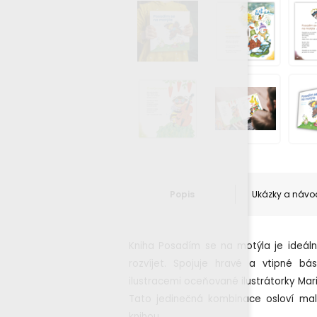
Popis
Ukázky a návo
Kniha Posadím se na motýla je ideální 
rozvíjet. Spojuje hravé a vtipné b
ilustracemi oceňované ilustrátorky Mari
T
ato jedinečná kombinace osloví malé
knihou.