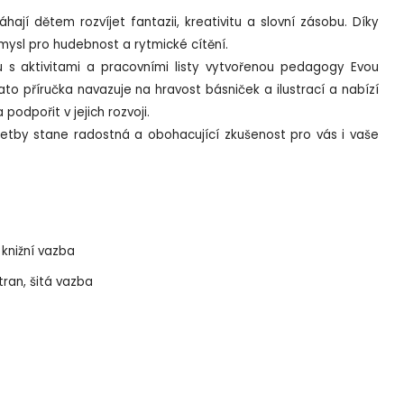
ají dětem rozvíjet fantazii, kreativitu a slovní zásobu. Díky
mysl pro hudebnost a rytmické cítění.
u s aktivitami a pracovními listy vytvořenou pedagogy Evou
o příručka navazuje na hravost básniček a ilustrací a nabízí
 podpořit v jejich rozvoji.
etby stane radostná a obohacující zkušenost pro vás i vaše
 knižní vazba
ran, šitá vazba