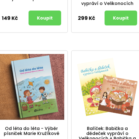
vypráví o Velikonocích
149 Kč
299 Kč
Od léta do léta - Výběr
Balíček: Babička a
písniček Marie Kružíkové
dědeček vypráví o
Velikonocích + Babička a