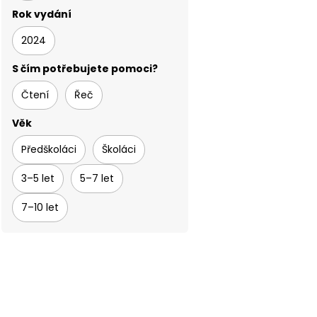
Rok vydání
2024
S čím potřebujete pomoci?
Čtení
Řeč
Věk
Předškoláci
Školáci
3–5 let
5–7 let
7–10 let