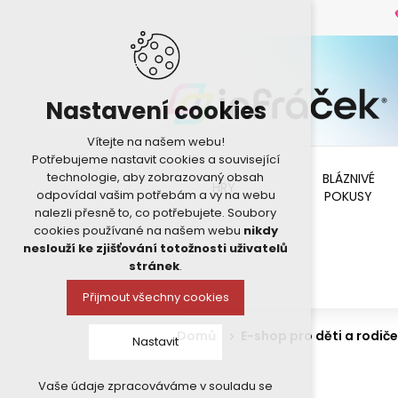
Nastavení cookies
Vítejte na našem webu!
Potřebujeme nastavit cookies a související
technologie, aby zobrazovaný obsah
BLÁZNIVÉ
HRY
odpovídal vašim potřebám a vy na webu
POKUSY
nalezli přesně to, co potřebujete. Soubory
cookies používané na našem webu
nikdy
neslouží ke zjišťování totožnosti uživatelů
stránek
.
Přijmout všechny cookies
Domů
E-shop pro děti a rodiče
Nastavit
Vaše údaje zpracováváme v souladu se
Technická cookies