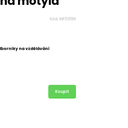
 na motýla
Kód:
INF03196
dborníky na vzdělávání