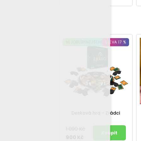
NEJOBLÍBENĚJŠÍ HRA
SLEVA 17 %
Desková hra - Zrádci
1 090 Kč
900 Kč