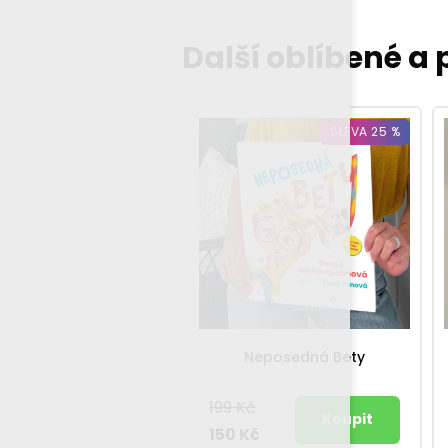
Další oblíbené a
SLEVA 25 %
Neposedná Bety
199 Kč
150 Kč