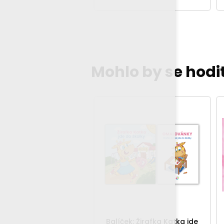
Mohlo by se hodi
Balíček: Žirafka Katka jde