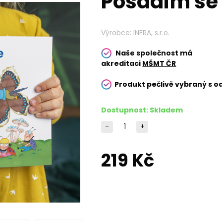
Posadím se
Výrobce:
INFRA, s.r.o.
Naše společnost má
akreditaci
MŠMT ČR
Produkt pečlivě vybraný s o
Dostupnost:
Skladem
-
+
219 Kč