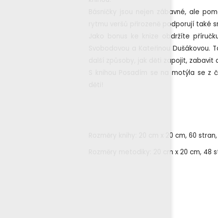
Básničky jsou nejen zábavné, ale pomáh
rytmu veršů přirozeně podporují také s
Jako bonus ke knize obdržíte příručk
Svobodovou a Kateřinou Dušákovou. Tat
další způsoby, jak děti zapojit, zabavit a
S knihou Posadím se na motýla se z č
děti!
Rozměry knihy: 20 cm x 20 cm, 60 stran,
Rozměry metodiky: 20 cm x 20 cm, 48 st