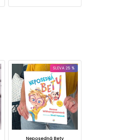
SLEVA 25 %
Neposedná Bety