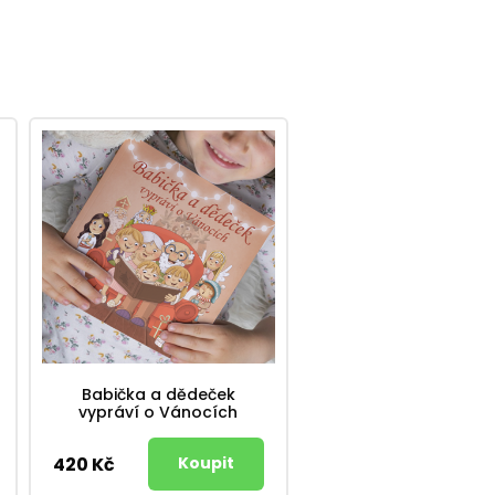
Babička a dědeček
vypráví o Vánocích
420 Kč