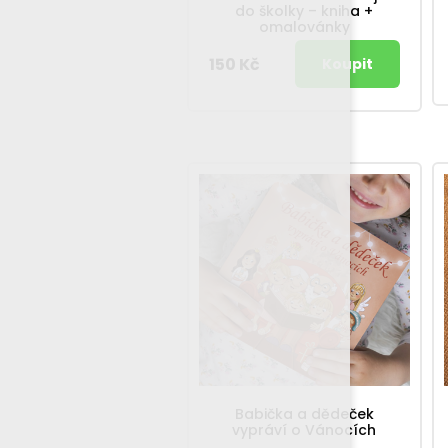
do školky – kniha +
omalovánky
150 Kč
Babička a dědeček
vypráví o Vánocích