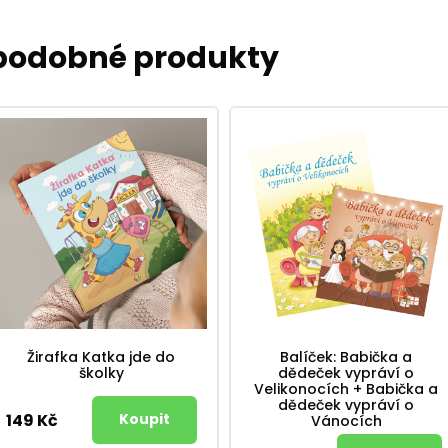
 podobné produkty
Žirafka Katka jde do
Balíček: Babička a
školky
dědeček vypráví o
Velikonocích + Babička a
dědeček vypráví o
149 Kč
Vánocích