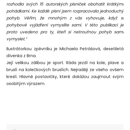
rozhodla svých 15 autorských písniček obohatit krátkými
pohádkami. Ke každé písni jsem rozpracovala jednoduchý
pohyb. Věřím, že mnohým z vás vyhovuje, když si
pohybové vyjádření vymyslíte sami. V této publikaci je
proto uvedeno pro ty, kteří si netroufnou pohyb sami
vymyslet.“
Ilustrátorkou zpěvníku je Michaela Petrášová, desetiletá
dívenka z Brna.
Její velikou zálibou je sport. Ráda jezdí na kole, plave a
bruslí na kolečkových bruslích. Nejraději ze všeho ovšem
kreslí. Hlavně postavičky, které dokážou zaujmout svým
osobitým výrazem.