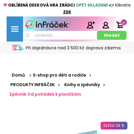
💚
OBLÍBENÁ DESKOVÁ HRA ZRÁDCI
OPĚT SKLADEM!
👉
Klikněte
ZDE
0
Při objednávce nad 3 500 Kč doprava zdarma.
Domů
E-shop pro děti a rodiče
PRODUKTY INFRÁČEK
Knihy a zpěvníky
Zpěvník Od pohádek k písničkám
SLEVA 29 %