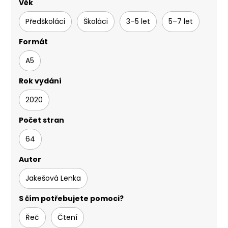
Věk
Předškoláci
Školáci
3–5 let
5–7 let
Formát
A5
Rok vydání
2020
Počet stran
64
Autor
Jakešová Lenka
S čím potřebujete pomoci?
Řeč
Čtení