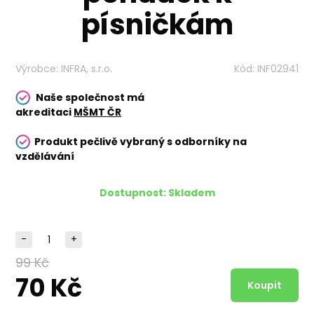
písničkám
Výrobce:
INFRA, s.r.o.
Kód:
INF02941
Naše společnost má
akreditaci
MŠMT ČR
Produkt pečlivě vybraný s odborníky na
vzdělávání
Dostupnost:
Skladem
-
+
99 Kč
70 Kč