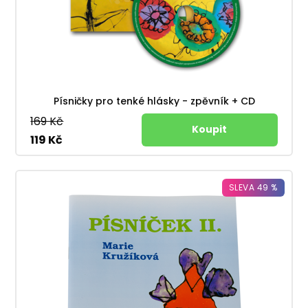
Písničky pro tenké hlásky - zpěvník + CD
169 Kč
119 Kč
SLEVA 49 %