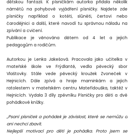
dětskou fantazii. K písničkám autorka přidala několik
námětů na pohybové vyjádření písničky. Najdete zde
písničky například o kotěti, slůněti, čertovi nebo
čarodějnici a další, které navodí tu správnou náladu na
zpívání a cvičení.
Publikace je věnována dětem od 4 let a jejich
pedagogům a rodičům.
Autorkou je Lenka Jakešová. Pracovala jako učitelka v
mateřské škole ve Frýdlantě, vedla pěvecký sbor
Vlaštovky. Stále vede pěvecký kroužek Zvoneček v
Hejnicích. Dále zpívá a hraje maminkám a jejich
ratolestem v mateřském centru Mateřídouška, taktéž v
Hejnicích. Vydala 3 díly zpěvníku Písničky pro děti a dvě
pohádkové knížky.
„Psaní písniček a pohádek je závislost, které se nemůžu a
ani nechci zbavit.
Nejlepší motivací pro děti je pohádka. Proto jsem se