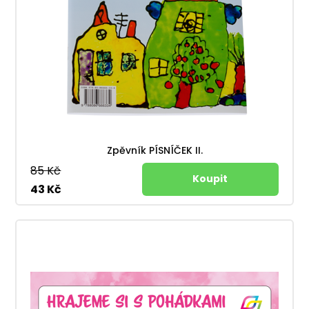
Zpěvník PÍSNÍČEK II.
85 Kč
43 Kč