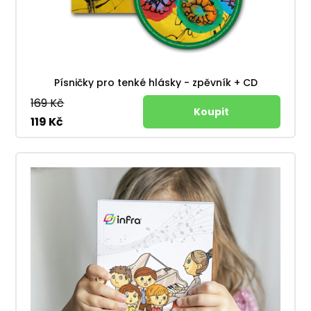
Písničky pro tenké hlásky - zpěvník + CD
169 Kč
119 Kč