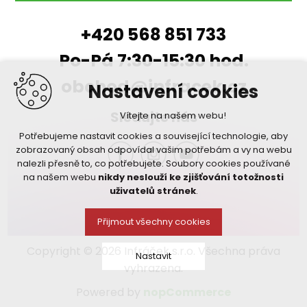
+420 568 851 733
Po-Pá 7:30-15:30 hod.
obchod@infracek.cz
Nastavení cookies
Sledujte nás
Vítejte na našem webu!
Potřebujeme nastavit cookies a související technologie, aby
zobrazovaný obsah odpovídal vašim potřebám a vy na webu
nalezli přesně to, co potřebujete. Soubory cookies používané
na našem webu
nikdy neslouží ke zjišťování totožnosti
uživatelů stránek
.
Přijmout všechny cookies
Copyright © 2026 Infráček s.r.o. Všechna práva
Nastavit
vyhrazena.
Powered by
nopCommerce
Technická cookies