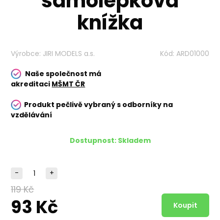
samolepková
knížka
Výrobce:
JIRI MODELS a.s.
Kód:
ARD01000
Naše společnost má
akreditaci
MŠMT ČR
Produkt pečlivě vybraný s odborníky na
vzdělávání
Dostupnost:
Skladem
-
+
119 Kč
93 Kč