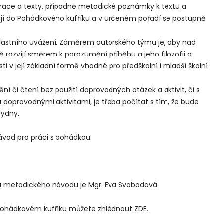
race a texty, případně metodické poznámky k textu a
ají do Pohádkového kufříku a v určeném pořadí se postupně
vlastního uvážení. Záměrem autorského týmu je, aby nad
ě rozvíjí směrem k porozumění příběhu a jeho filozofii a
 v její základní formě vhodné pro předškolní i mladší školní
ění či čtení bez použití doprovodných otázek a aktivit, či s
a doprovodnými aktivitami, je třeba počítat s tím, že bude
týdny.
ávod pro práci s pohádkou.
a metodického návodu je Mgr. Eva Svobodová.
 pohádkovém kufříku můžete zhlédnout ZDE.