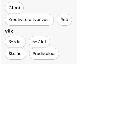
Čtení
Kreativita a tvořivost
Řeč
Věk
3–5 let
5–7 let
Školáci
Předškoláci