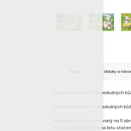
Popis
Ukázky a návo
Pohádka z kufříku: O neposlušných ků
Klasická pohádka O neposlušných kůzl
Pohádkový děj je zpracovaný na 11 obr
formátu A3. Přední strana listu otočen