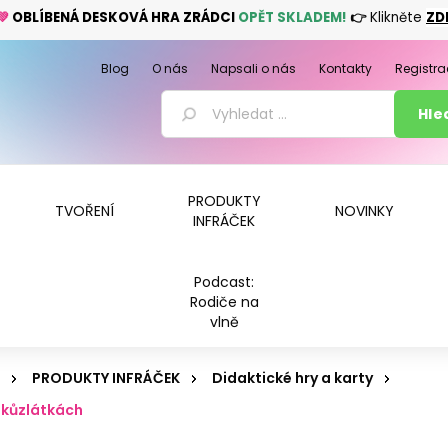
💚
OBLÍBENÁ DESKOVÁ HRA ZRÁDCI
OPĚT SKLADEM!
👉
Klikněte
ZD
Blog
O nás
Napsali o nás
Kontakty
Registra
PRODUKTY
TVOŘENÍ
NOVINKY
INFRÁČEK
Podcast:
Rodiče na
vlně
PRODUKTY INFRÁČEK
Didaktické hry a karty
 kůzlátkách