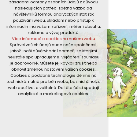
zásadami ochrany osobních údajů z důvodu
nutná pro provozování webu
následujících potřeb: zpětná vazba od
udržení kontextu stránek (session):
návštěvníků formou analytických statistik
případná přihlášení, volby jazyka, apod.
používání webu, ukládání nebo přístup k
Volitelná cookies
informacím na vašem zařízení, měření obsahu,
analytická pro anonymizované
reklama a vývoj produktů.
vyhodnocení návštěvnosti
Více informací o cookies na našem webu
marketingová cookies (Google)
Správci vašich údajů bude naše společnost,
Více informací o cookies na našem webu
jakož i naši důvěryhodní partneři, se kterými
neustále spolupracujeme. Vyjádření souhlasu
je dobrovolné. Můžete jej kdykoli zrušit nebo
Přijmout všechny cookies
obnovit změnou nastavení vašich cookies.
Cookies a podobné technologie dělíme na
Odmítnout vše
technická: nutná pro běh webu, bez nichž nelze
web používat a volitelná. Do této části spadají
analytická a marketingová cookies.