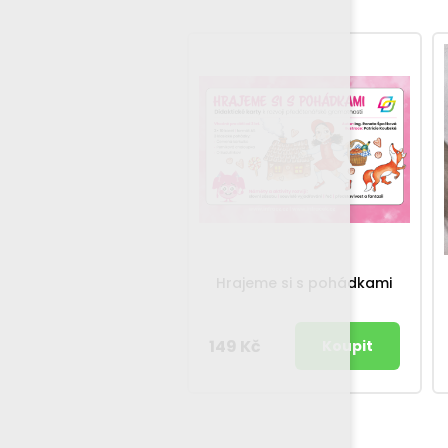
Hrajeme si s pohádkami
149 Kč