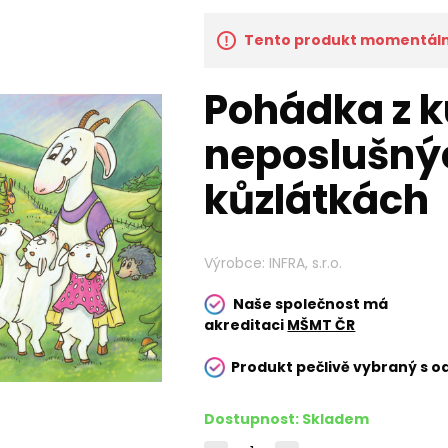
Tento produkt momentálně
Pohádka z k
neposlušný
kůzlátkách
Výrobce:
INFRA, s.r.o.
Naše společnost má
akreditaci
MŠMT ČR
Produkt pečlivě vybraný s o
Dostupnost:
Skladem