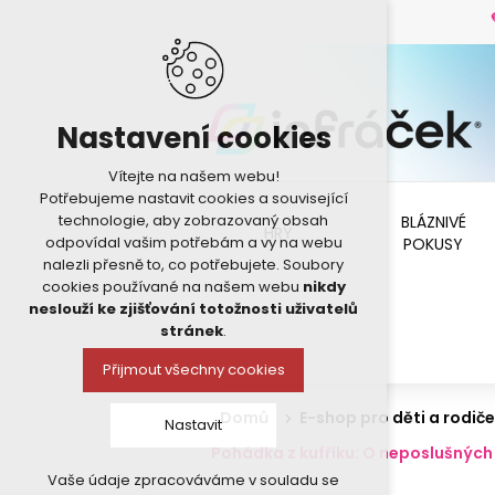
Nastavení cookies
Vítejte na našem webu!
Potřebujeme nastavit cookies a související
technologie, aby zobrazovaný obsah
BLÁZNIVÉ
HRY
odpovídal vašim potřebám a vy na webu
POKUSY
nalezli přesně to, co potřebujete. Soubory
cookies používané na našem webu
nikdy
neslouží ke zjišťování totožnosti uživatelů
stránek
.
Přijmout všechny cookies
Domů
E-shop pro děti a rodiče
Nastavit
Pohádka z kufříku: O neposlušných
Vaše údaje zpracováváme v souladu se
Technická cookies