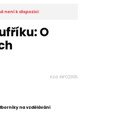
 není k dispozici
ufříku: O
ch
Kód:
INF02995
dborníky na vzdělávání