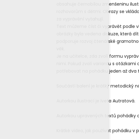
obsahuje černobílou zmenšeninu ilust
rozhovorům s dětmi. Obrazy se vklád
za vyprávění vytahují.
Text můžeme číst či vyprávět podle 
obrázky byla vedena diskuze, která dít
podporuje rozvoj čtenářské gramotnosti
věk.
Je na učitelce, zda zvolí formu vypráv
nimi. Pokud zvolí variantu s otázkami 
potřebovat na pohádku jeden až dva 
Součástí balení je krátký metodický n
Autorkou ilustrací je Iveta Autratová.
Autorkou upravených textů pohádky 
Krátké video, jak používat pohádku v