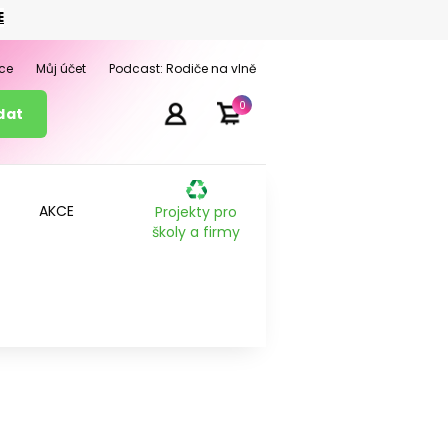
E
ce
Můj účet
Podcast: Rodiče na vlně
0
AKCE
Projekty pro
školy a firmy