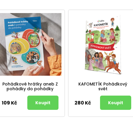
Pohádkové hrátky aneb Z
KAFOMETÍK Pohádkový
pohádky do pohádky
svět
109 Kč
280 Kč