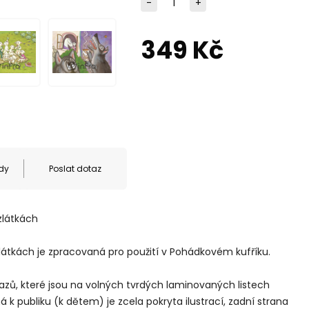
-
+
349 Kč
dy
Poslat dotaz
zlátkách
átkách je zpracovaná pro použití v Pohádkovém kufříku.
azů, které jsou na volných tvrdých laminovaných listech
á k publiku (k dětem) je zcela pokryta ilustrací, zadní strana