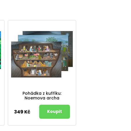
Pohádka z kufříku:
Noemova archa
349 Kč