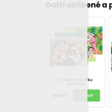
Další oblíbené a
Pohádka z kufříku:
Budulínek
349 Kč