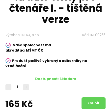
čtenáře I. - tištěná
verze
Výrobce:
INFRA, s.r.o.
Kód:
INF00255
Naše společnost má
akreditaci
MŠMT ČR
Produkt pečlivě vybraný s odborníky na
vzdělávání
Dostupnost:
Skladem
-
+
165 Kč