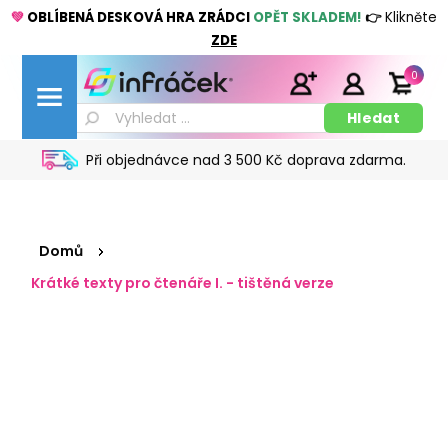
💚
OBLÍBENÁ DESKOVÁ HRA ZRÁDCI
OPĚT SKLADEM!
👉
Klikněte
ZDE
0
Při objednávce nad 3 500 Kč doprava zdarma.
Domů
Krátké texty pro čtenáře I. - tištěná verze