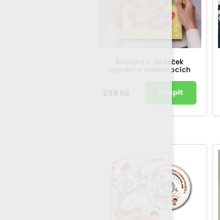
Babička a dědeček
vypráví o Velikonocích
299 Kč