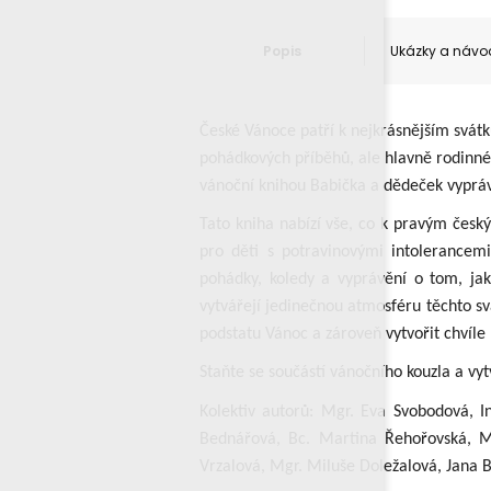
Popis
Ukázky a návo
České Vánoce patří k nejkrásnějším svátk
pohádkových příběhů, ale hlavně rodinné
vánoční knihou Babička a dědeček vypráv
Tato kniha nabízí vše, co k pravým česk
pro děti s potravinovými intolerancemi
pohádky, koledy a vyprávění o tom, jak
vytvářejí jedinečnou atmosféru těchto sv
podstatu Vánoc a zároveň vytvořit chvíle 
Staňte se součástí vánočního kouzla a vy
Kolektiv autorů: Mgr. Eva Svobodová, I
Bednářová, Bc. Martina Řehořovská, Mg
Vrzalová, Mgr. Miluše Doležalová, Jana 