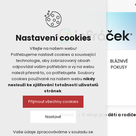
Nastavení cookies
Vítejte na našem webu!
Potřebujeme nastavit cookies a související
technologie, aby zobrazovaný obsah
BLÁZNIVÉ
HRY
odpovídal vašim potřebám a vy na webu
POKUSY
nalezli přesně to, co potřebujete. Soubory
cookies používané na našem webu
nikdy
neslouží ke zjišťování totožnosti uživatelů
stránek
.
Přijmout všechny cookies
Domů
E-shop pro děti a rodiče
Nastavit
Vaše údaje zpracováváme v souladu se
Technická cookies