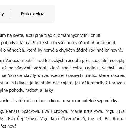
dy
Poslat dotaz
ům na světě. Jsou plné tradic, omamných vůní, chutí,
 pohody a lásky. Pojďte si toto všechno s dětmi připomenout
í o Vánocích, která by neměla chybět v žádné rodinné knihovně.
ým Vánocům patří – od klasických receptů přes speciální recepty
 až po vánoční tvoření, které spojí celou rodinu. Nechybí ani
 se Vánoce slavily dříve, včetně krásných tradic, které dodnes
átků. Publikace je ideálním nástrojem, jak dětem přiblížit pravou
plné pohody, radosti a lásky.
tvořte si s dětmi a celou rodinou nezapomenutelné vzpomínky.
ng. Renata Špačková, Eva Hurdová, Marie Kružíková, Mgr. Jitka
r. Eva Čepičková, Mgr. Jana Čtveráčková, Ing. et. Bc. Radka
Březinová