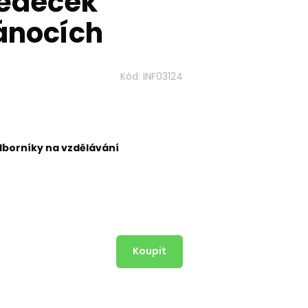
dědeček
ánocích
Kód:
INF03124
dborníky na vzdělávání