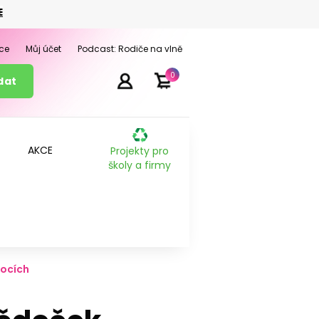
E
ce
Můj účet
Podcast: Rodiče na vlně
0
AKCE
Projekty pro
školy a firmy
nocích