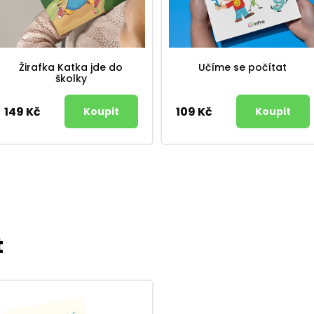
Žirafka Katka jde do
Učíme se počítat
školky
149 Kč
109 Kč
t