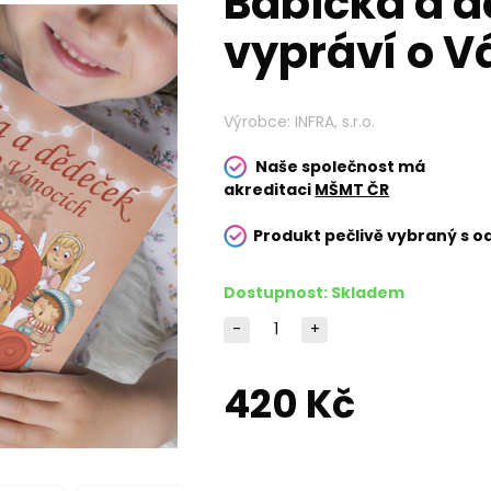
Babička a 
vypráví o V
Výrobce:
INFRA, s.r.o.
Naše společnost má
akreditaci
MŠMT ČR
Produkt pečlivě vybraný s o
Dostupnost:
Skladem
-
+
420 Kč