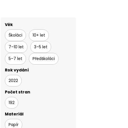
Věk
Školáci
10+ let
7–10 let
3–5 let
5–7 let
Předškoláci
Rok vydání
2022
Počet stran
192
Materiál
Papír