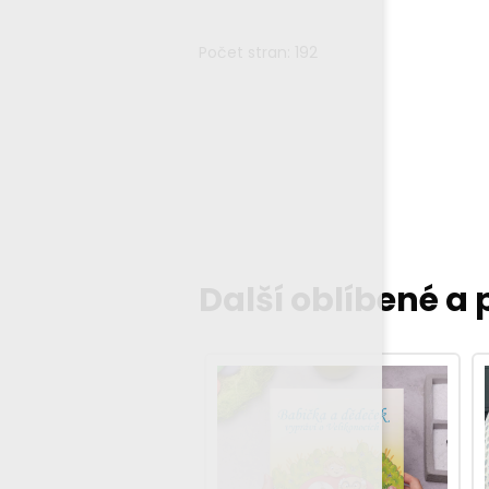
Počet stran: 192
Další oblíbené a