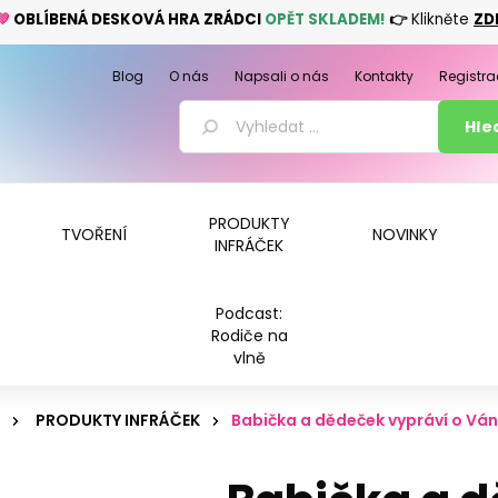
💚
OBLÍBENÁ DESKOVÁ HRA ZRÁDCI
OPĚT SKLADEM!
👉
Klikněte
ZD
Blog
O nás
Napsali o nás
Kontakty
Registra
PRODUKTY
TVOŘENÍ
NOVINKY
INFRÁČEK
Podcast:
Rodiče na
vlně
PRODUKTY INFRÁČEK
Babička a dědeček vypráví o Vá