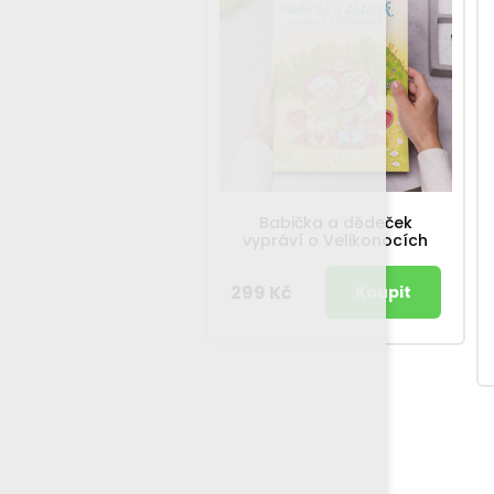
Babička a dědeček
vypráví o Velikonocích
299 Kč