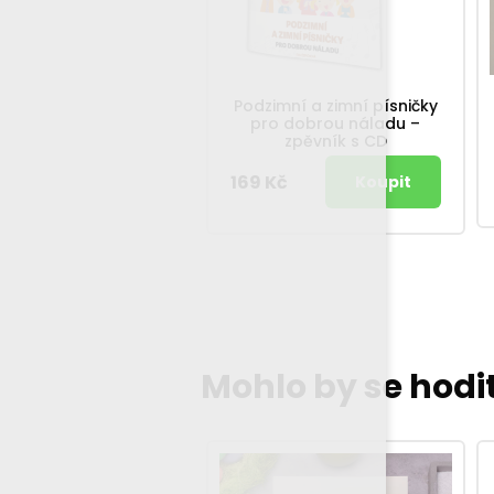
Podzimní a zimní písničky
pro dobrou náladu –
zpěvník s CD
169 Kč
Mohlo by se hodi