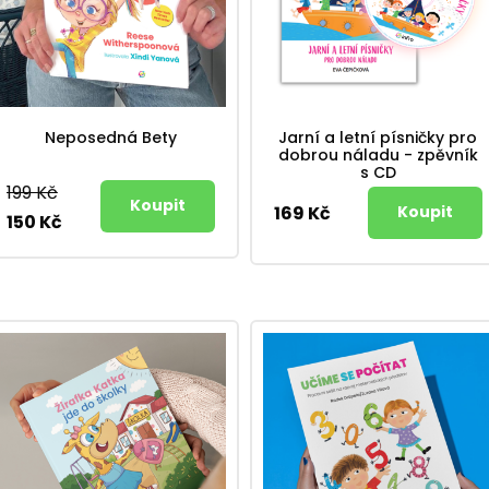
Neposedná Bety
Jarní a letní písničky pro
dobrou náladu - zpěvník
s CD
199 Kč
169 Kč
150 Kč