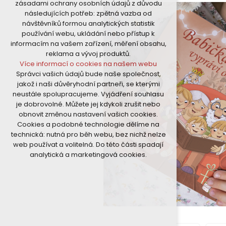
zásadami ochrany osobních údajů z důvodu
nutná pro provozování webu
následujících potřeb: zpětná vazba od
udržení kontextu stránek (session):
návštěvníků formou analytických statistik
případná přihlášení, volby jazyka, apod.
používání webu, ukládání nebo přístup k
Volitelná cookies
informacím na vašem zařízení, měření obsahu,
analytická pro anonymizované
reklama a vývoj produktů.
vyhodnocení návštěvnosti
Více informací o cookies na našem webu
marketingová cookies (Google)
Správci vašich údajů bude naše společnost,
Více informací o cookies na našem webu
jakož i naši důvěryhodní partneři, se kterými
neustále spolupracujeme. Vyjádření souhlasu
je dobrovolné. Můžete jej kdykoli zrušit nebo
Přijmout všechny cookies
obnovit změnou nastavení vašich cookies.
Cookies a podobné technologie dělíme na
Odmítnout vše
technická: nutná pro běh webu, bez nichž nelze
web používat a volitelná. Do této části spadají
analytická a marketingová cookies.