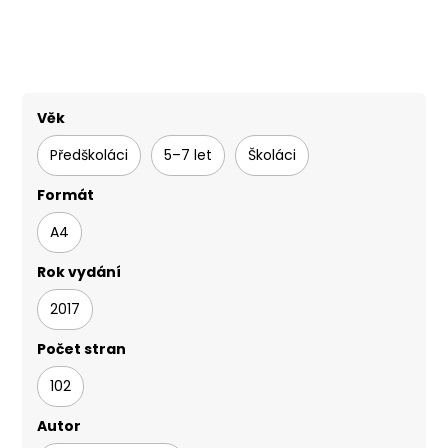
Věk
Předškoláci
5–7 let
Školáci
Formát
A4
Rok vydání
2017
Počet stran
102
Autor