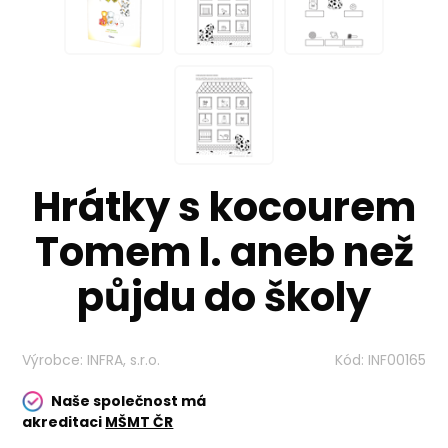
Hrátky s kocourem
Tomem I. aneb než
půjdu do školy
Výrobce:
INFRA, s.r.o.
Kód:
INF00165
Naše společnost má
akreditaci
MŠMT ČR