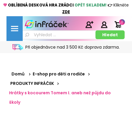
💚
OBLÍBENÁ DESKOVÁ HRA ZRÁDCI
OPĚT SKLADEM!
👉
Klikněte
ZDE
0
Při objednávce nad 3 500 Kč doprava zdarma.
Domů
E-shop pro děti a rodiče
PRODUKTY INFRÁČEK
Hrátky s kocourem Tomem I. aneb než půjdu do
školy