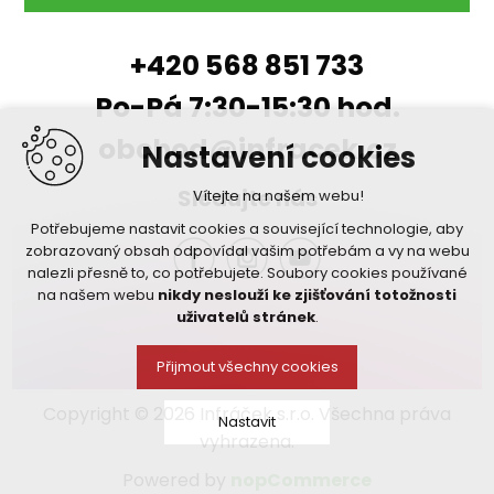
+420 568 851 733
Po-Pá 7:30-15:30 hod.
obchod@infracek.cz
Nastavení cookies
Sledujte nás
Vítejte na našem webu!
Potřebujeme nastavit cookies a související technologie, aby
zobrazovaný obsah odpovídal vašim potřebám a vy na webu
nalezli přesně to, co potřebujete. Soubory cookies používané
na našem webu
nikdy neslouží ke zjišťování totožnosti
uživatelů stránek
.
Přijmout všechny cookies
Copyright © 2026 Infráček s.r.o. Všechna práva
Nastavit
vyhrazena.
Powered by
nopCommerce
Technická cookies