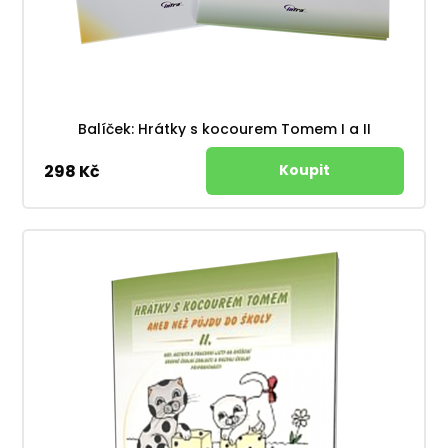
Balíček: Hrátky s kocourem Tomem I a II
298 Kč