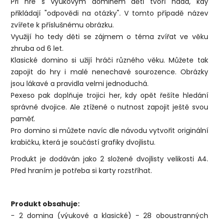
Při hře s výukovým dominem děti tvoří hada, kdy
přikládají "odpovědi na otázky". V tomto případě název
zvířete k příslušnému obrázku.
Využijí ho tedy děti se zájmem o téma zvířat ve věku
zhruba od 6 let.
Klasické domino si užijí hráči různého věku. Můžete tak
zapojit do hry i malé nenechavé sourozence. Obrázky
jsou lákavé a pravidla velmi jednoduchá.
Pexeso pak doplňuje trojici her, kdy opět řešíte hledání
správné dvojice. Ale ztížené o nutnost zapojit ještě svou
paměť.
Pro domino si můžete navíc dle návodu vytvořit originální
krabičku, která je součástí grafiky dvojlistu.
Produkt je dodáván jako 2 složené dvojlisty velikosti A4.
Před hraním je potřeba si karty rozstříhat.
Produkt obsahuje:
- 2 domina (výukové a klasické) - 28 oboustranných