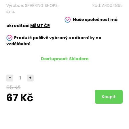
Výrobce:
SPARRING SHOPS,
Kód:
ARD04865
s.r.o.
Naše společnost má
akreditaci
MŠMT ČR
Produkt pečlivě vybraný s odborníky na
vzdělávání
Dostupnost:
Skladem
-
+
85 Kč
67 Kč