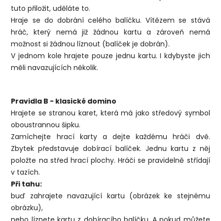
tuto přiložit, uděláte to.
Hraje se do dobrání celého balíčku. Vítězem se stává
hráč, který nemá již žádnou kartu a zároveň nemá
možnost si žádnou líznout (balíček je dobrán).
V jednom kole hrajete pouze jednu kartu. I kdybyste jich
měli navazujících několik.
Pravidla B - klasické domino
Hrajete se stranou karet, která má jako středový symbol
oboustrannou šipku.
Zamíchejte hrací karty a dejte každému hráči dvě.
Zbytek představuje dobírací balíček. Jednu kartu z něj
položte na střed hrací plochy. Hráči se pravidelně střídají
v tazích.
Při tahu:
buď zahrajete navazující kartu (obrázek ke stejnému
obrázku),
nebo líznete kartu z dobíracího balíčku. A pokud můžete