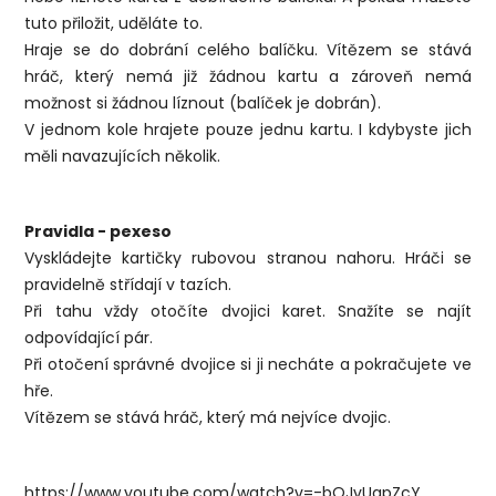
tuto přiložit, uděláte to.
Hraje se do dobrání celého balíčku. Vítězem se stává
hráč, který nemá již žádnou kartu a zároveň nemá
možnost si žádnou líznout (balíček je dobrán).
V jednom kole hrajete pouze jednu kartu. I kdybyste jich
měli navazujících několik.
Pravidla - pexeso
Vyskládejte kartičky rubovou stranou nahoru. Hráči se
pravidelně střídají v tazích.
Při tahu vždy otočíte dvojici karet. Snažíte se najít
odpovídající pár.
Při otočení správné dvojice si ji necháte a pokračujete ve
hře.
Vítězem se stává hráč, který má nejvíce dvojic.
https://www.youtube.com/watch?v=-bQJvUapZcY