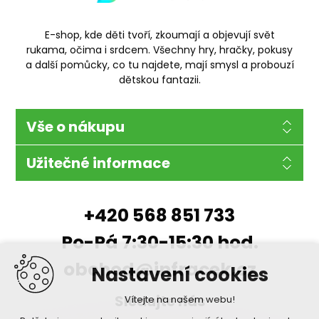
E-shop, kde děti tvoří, zkoumají a objevují svět
rukama, očima i srdcem. Všechny hry, hračky, pokusy
a další pomůcky, co tu najdete, mají smysl a probouzí
dětskou fantazii.
Vše o nákupu
Užitečné informace
+420 568 851 733
Po-Pá 7:30-15:30 hod.
obchod@infracek.cz
Nastavení cookies
Sledujte nás
Vítejte na našem webu!