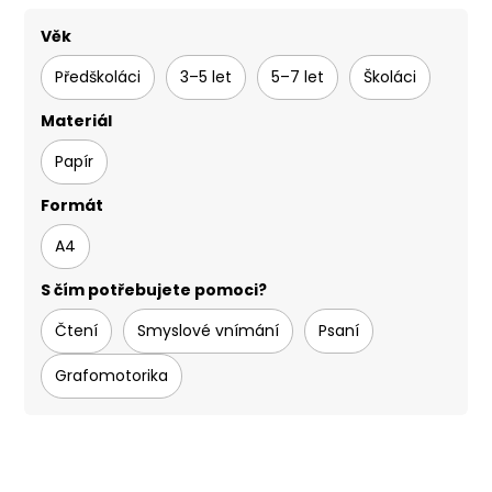
Věk
Předškoláci
3–5 let
5–7 let
Školáci
Materiál
Papír
Formát
A4
S čím potřebujete pomoci?
Čtení
Smyslové vnímání
Psaní
Grafomotorika