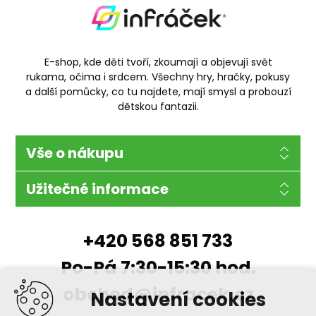
E-shop, kde děti tvoří, zkoumají a objevují svět
rukama, očima i srdcem. Všechny hry, hračky, pokusy
a další pomůcky, co tu najdete, mají smysl a probouzí
dětskou fantazii.
Vše o nákupu
Užitečné informace
+420 568 851 733
Po-Pá 7:30-15:30 hod.
obchod@infracek.cz
Nastavení cookies