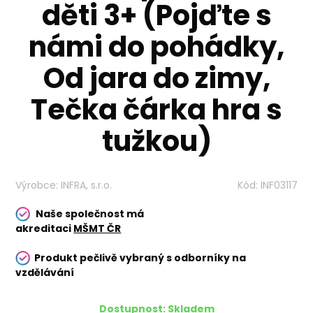
děti 3+ (Pojďte s
námi do pohádky,
Od jara do zimy,
Tečka čárka hra s
tužkou)
Výrobce:
INFRA, s.r.o.
Kód:
INF03117
Naše společnost má
akreditaci
MŠMT ČR
Produkt pečlivě vybraný s odborníky na
vzdělávání
Dostupnost:
Skladem