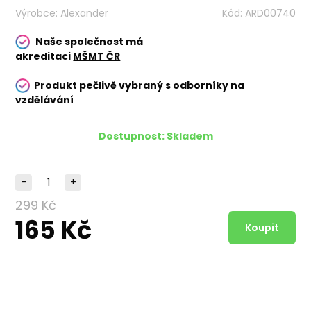
Výrobce:
Alexander
Kód:
ARD00740
Naše společnost má
akreditaci
MŠMT ČR
Produkt pečlivě vybraný s odborníky na
vzdělávání
Dostupnost:
Skladem
-
+
299 Kč
165 Kč