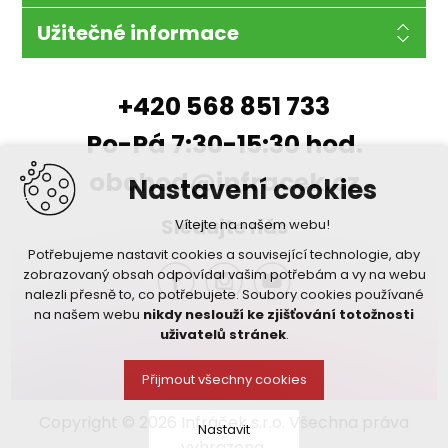
Užitečné informace
+420 568 851 733
Po-Pá 7:30-15:30 hod.
obchod@infracek.cz
Nastavení cookies
Sledujte nás
Vítejte na našem webu!
Potřebujeme nastavit cookies a související technologie, aby
zobrazovaný obsah odpovídal vašim potřebám a vy na webu
nalezli přesně to, co potřebujete. Soubory cookies používané
na našem webu
nikdy neslouží ke zjišťování totožnosti
uživatelů stránek
.
Přijmout všechny cookies
Copyright © 2026 Infráček s.r.o. Všechna práva
Nastavit
vyhrazena.