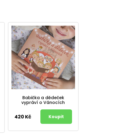
Babička a dědeček
vypráví o Vánocích
420 Kč