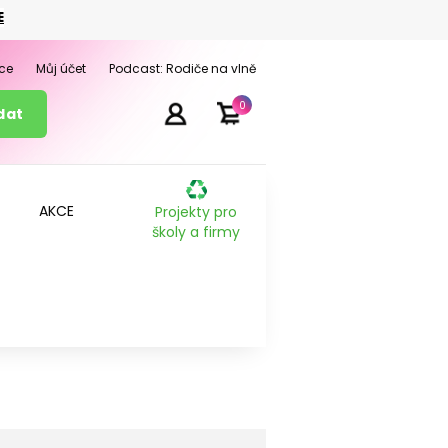
E
ce
Můj účet
Podcast: Rodiče na vlně
0
AKCE
Projekty pro
školy a firmy