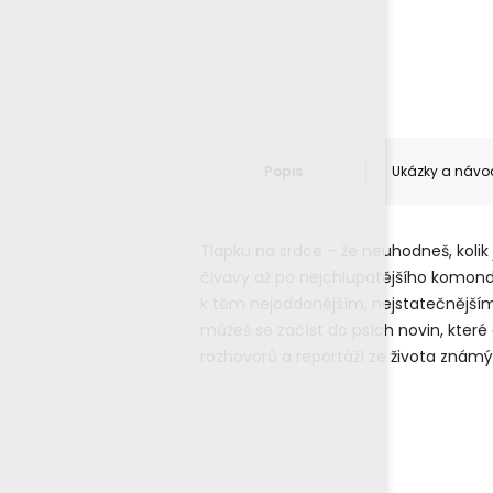
Popis
Ukázky a návo
Tlapku na srdce – že neuhodneš, kolik
čivavy až po nejchlupatějšího komondora
k těm nejoddanějším, nejstatečnějším
můžeš se začíst do psích novin, které 
rozhovorů a reportáží ze života znám