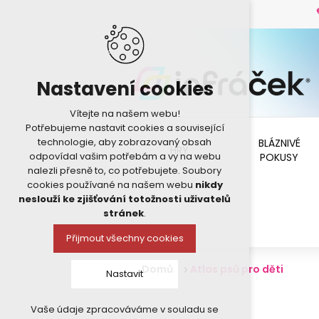
Nastavení cookies
Vítejte na našem webu!
Potřebujeme nastavit cookies a související
technologie, aby zobrazovaný obsah
BLÁZNIVÉ
HRY
odpovídal vašim potřebám a vy na webu
POKUSY
nalezli přesně to, co potřebujete. Soubory
cookies používané na našem webu
nikdy
neslouží ke zjišťování totožnosti uživatelů
stránek
.
Přijmout všechny cookies
Domů
Atlas psů pro děti
Nastavit
Vaše údaje zpracováváme v souladu se
Technická cookies