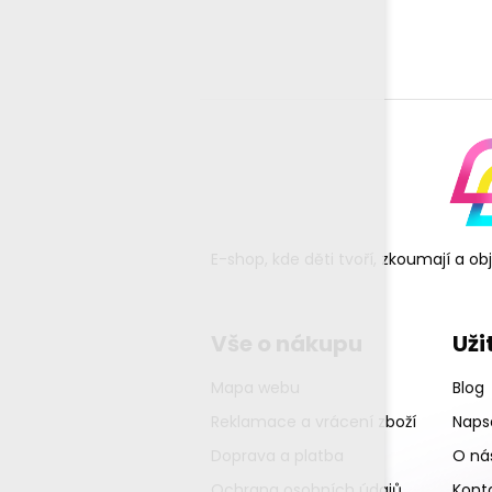
E-shop, kde děti tvoří, zkoumají a o
Vše o nákupu
Uži
Mapa webu
Blog
Reklamace a vrácení zboží
Napsa
Doprava a platba
O ná
Ochrana osobních údajů
Kont