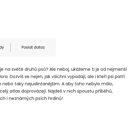
dy
Poslat dotaz
 je na světě druhů psů? Ale neboj, ukážeme ti je od nejmenší
. Dozvíš se nejen, jak všichni vypadají, ale i kteří psi patří
 nebo taky nejuslintanějším. A aby toho nebylo málo,
celý atlas doprovázejí. Najdeš v nich spoustu příběhů,
ých i neznámých psích hrdinů!