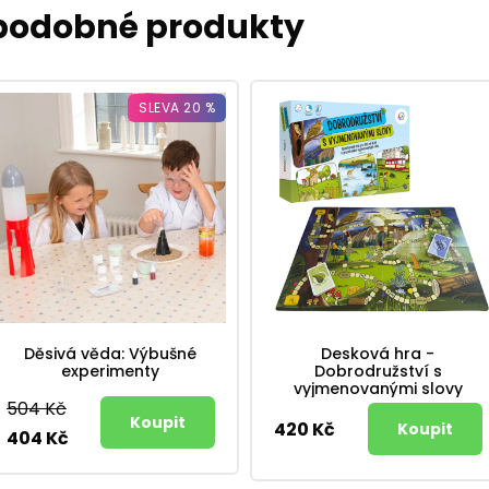
 podobné produkty
SLEVA 20 %
Děsivá věda: Výbušné
Desková hra -
experimenty
Dobrodružství s
vyjmenovanými slovy
504 Kč
420 Kč
404 Kč