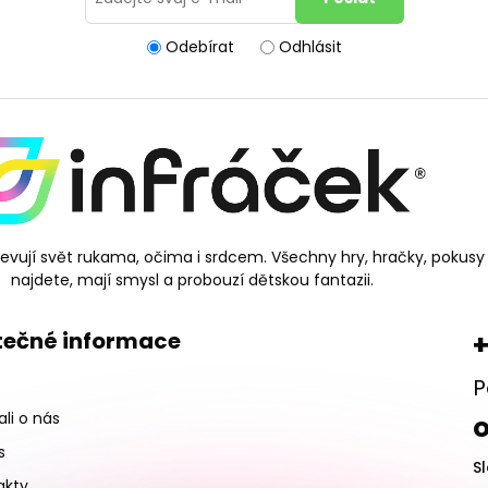
Odebírat
Odhlásit
bjevují svět rukama, očima i srdcem. Všechny hry, hračky, pokusy
najdete, mají smysl a probouzí dětskou fantazii.
tečné informace
+
P
li o nás
s
S
akty