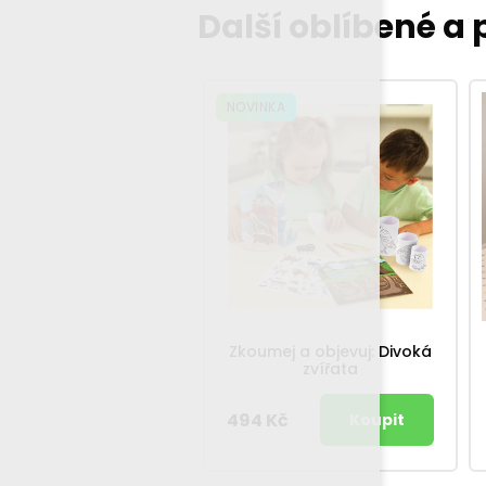
Další oblíbené a
NOVINKA
Zkoumej a objevuj: Divoká
zvířata
494 Kč