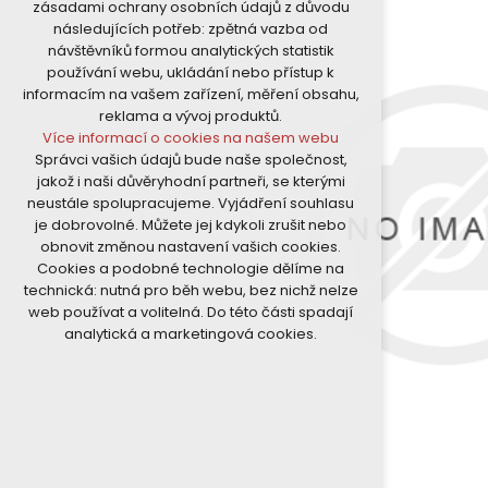
zásadami ochrany osobních údajů z důvodu
nutná pro provozování webu
následujících potřeb: zpětná vazba od
udržení kontextu stránek (session):
návštěvníků formou analytických statistik
případná přihlášení, volby jazyka, apod.
používání webu, ukládání nebo přístup k
Volitelná cookies
informacím na vašem zařízení, měření obsahu,
analytická pro anonymizované
reklama a vývoj produktů.
vyhodnocení návštěvnosti
Více informací o cookies na našem webu
marketingová cookies (Google)
Správci vašich údajů bude naše společnost,
Více informací o cookies na našem webu
jakož i naši důvěryhodní partneři, se kterými
neustále spolupracujeme. Vyjádření souhlasu
je dobrovolné. Můžete jej kdykoli zrušit nebo
Přijmout všechny cookies
obnovit změnou nastavení vašich cookies.
Cookies a podobné technologie dělíme na
Odmítnout vše
technická: nutná pro běh webu, bez nichž nelze
web používat a volitelná. Do této části spadají
analytická a marketingová cookies.