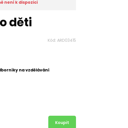
 není k dispozici
o děti
Kód:
ARD03415
dborníky na vzdělávání