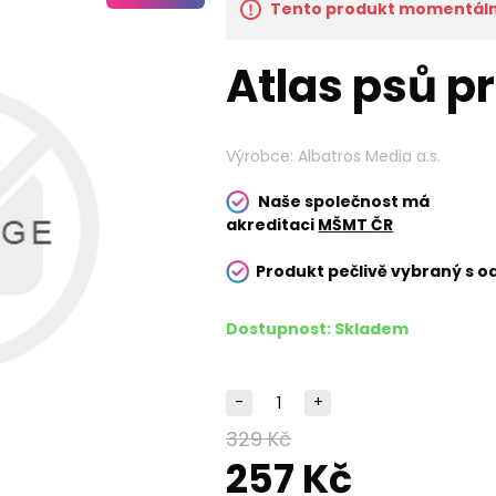
Tento produkt momentálně
Atlas psů pr
Výrobce:
Albatros Media a.s.
Naše společnost má
akreditaci
MŠMT ČR
Produkt pečlivě vybraný s o
Dostupnost:
Skladem
-
+
329 Kč
257 Kč