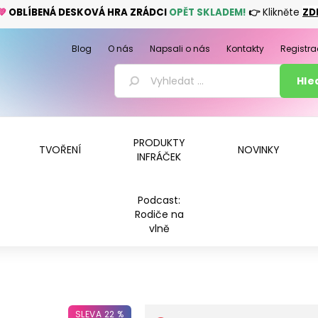
💚
OBLÍBENÁ DESKOVÁ HRA ZRÁDCI
OPĚT SKLADEM!
👉
Klikněte
ZD
Blog
O nás
Napsali o nás
Kontakty
Registra
PRODUKTY
TVOŘENÍ
NOVINKY
INFRÁČEK
Podcast:
Rodiče na
vlně
SLEVA 22 %