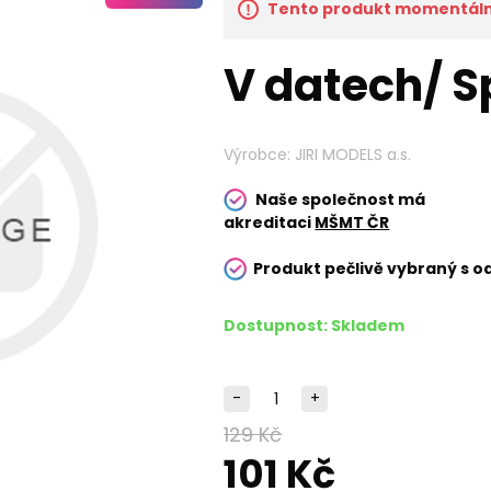
Tento produkt momentálně
V datech/ S
Výrobce:
JIRI MODELS a.s.
Naše společnost má
akreditaci
MŠMT ČR
Produkt pečlivě vybraný s o
Dostupnost:
Skladem
-
+
129 Kč
101 Kč