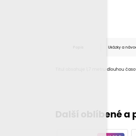
Popis
Ukázky a návo
Titul obsahuje 1,7 metru dlouhou časo
Další oblíbené a