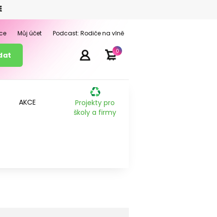
E
ce
Můj účet
Podcast: Rodiče na vlně
0
AKCE
Projekty pro
školy a firmy