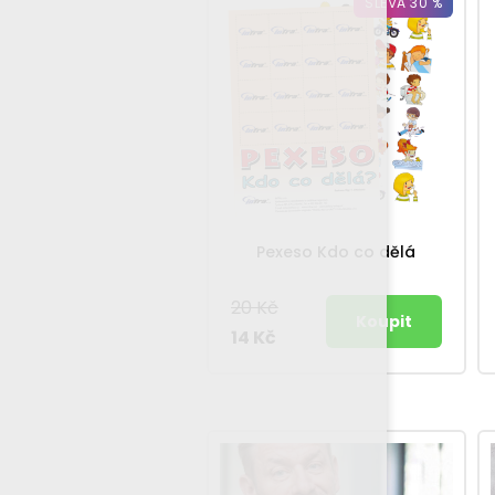
SLEVA 30 %
Pexeso Kdo co dělá
20 Kč
14 Kč