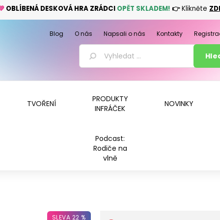
💚
OBLÍBENÁ DESKOVÁ HRA ZRÁDCI
OPĚT SKLADEM!
👉
Klikněte
ZD
Blog
O nás
Napsali o nás
Kontakty
Registra
PRODUKTY
TVOŘENÍ
NOVINKY
INFRÁČEK
Podcast:
Rodiče na
vlně
SLEVA 22 %