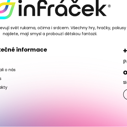
bjevují svět rukama, očima i srdcem. Všechny hry, hračky, pokusy
najdete, mají smysl a probouzí dětskou fantazii.
tečné informace
+
P
li o nás
s
S
akty