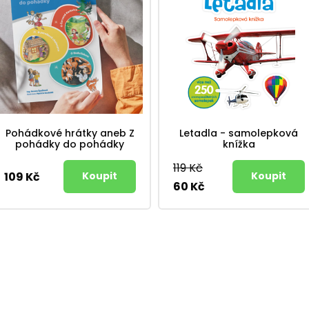
Pohádkové hrátky aneb Z
Letadla - samolepková
pohádky do pohádky
knížka
119 Kč
109 Kč
60 Kč