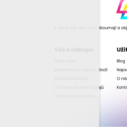
E-shop, kde děti tvoří, zkoumají a o
Vše o nákupu
Uži
Mapa webu
Blog
Reklamace a vrácení zboží
Napsa
Doprava a platba
O ná
Ochrana osobních údajů
Kont
Obchodní podmínky