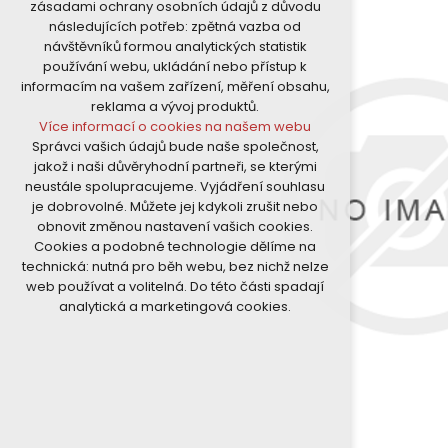
zásadami ochrany osobních údajů z důvodu
nutná pro provozování webu
následujících potřeb: zpětná vazba od
udržení kontextu stránek (session):
návštěvníků formou analytických statistik
případná přihlášení, volby jazyka, apod.
používání webu, ukládání nebo přístup k
Volitelná cookies
informacím na vašem zařízení, měření obsahu,
analytická pro anonymizované
reklama a vývoj produktů.
vyhodnocení návštěvnosti
Více informací o cookies na našem webu
marketingová cookies (Google)
Správci vašich údajů bude naše společnost,
Více informací o cookies na našem webu
jakož i naši důvěryhodní partneři, se kterými
neustále spolupracujeme. Vyjádření souhlasu
je dobrovolné. Můžete jej kdykoli zrušit nebo
Přijmout všechny cookies
obnovit změnou nastavení vašich cookies.
Cookies a podobné technologie dělíme na
Odmítnout vše
technická: nutná pro běh webu, bez nichž nelze
web používat a volitelná. Do této části spadají
analytická a marketingová cookies.