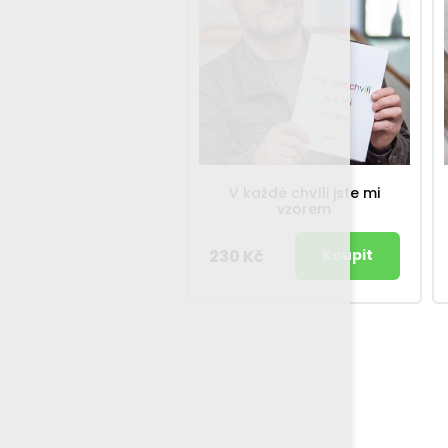
V každé chvíli jste mi
vzorem
230 Kč