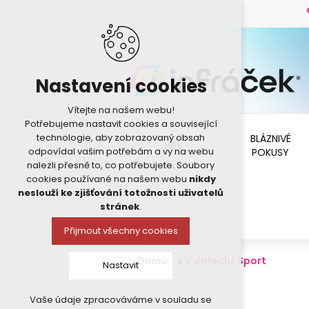
Nastavení cookies
Vítejte na našem webu!
Potřebujeme nastavit cookies a související
technologie, aby zobrazovaný obsah
BLÁZNIVÉ
HRY
odpovídal vašim potřebám a vy na webu
POKUSY
nalezli přesně to, co potřebujete. Soubory
cookies používané na našem webu
nikdy
neslouží ke zjišťování totožnosti uživatelů
stránek
.
Přijmout všechny cookies
Domů
V datech/ Sport
Nastavit
Vaše údaje zpracováváme v souladu se
Technická cookies