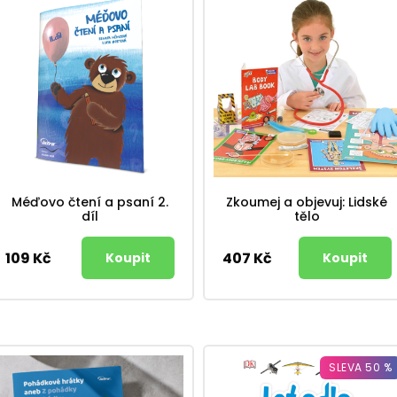
Méďovo čtení a psaní 2.
Zkoumej a objevuj: Lidské
díl
tělo
109 Kč
407 Kč
SLEVA 50 %