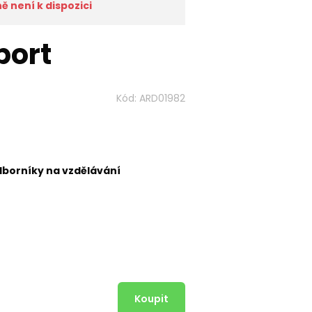
 není k dispozici
port
Kód:
ARD01982
dborníky na vzdělávání