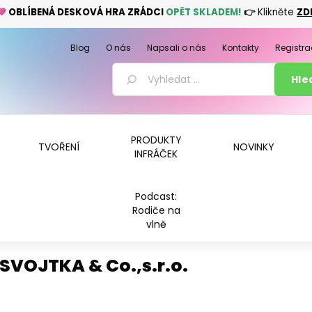
💚
OBLÍBENÁ DESKOVÁ HRA ZRÁDCI
OPĚT SKLADEM!
👉
Klikněte
ZD
Blog
O nás
Napsali o nás
Kontakty
Registra
PRODUKTY
TVOŘENÍ
NOVINKY
INFRÁČEK
Podcast:
Rodiče na
vlně
SVOJTKA & Co.,s.r.o.