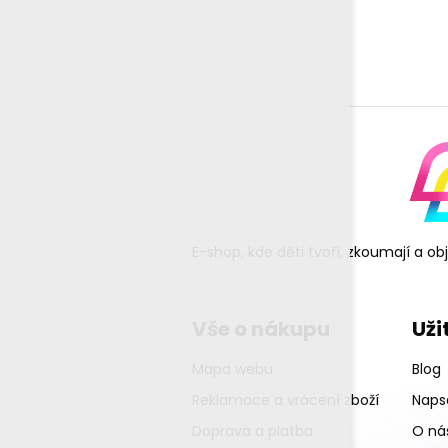
E-shop, kde děti tvoří, zkoumají a o
Vše o nákupu
Uži
Mapa webu
Blog
Reklamace a vrácení zboží
Napsa
Doprava a platba
O ná