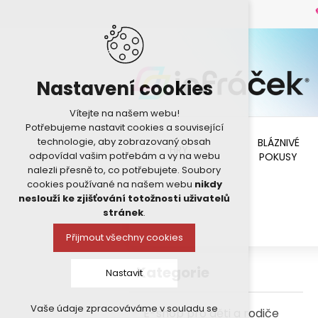
Nastavení cookies
Vítejte na našem webu!
Potřebujeme nastavit cookies a související
technologie, aby zobrazovaný obsah
BLÁZNIVÉ
HRY
odpovídal vašim potřebám a vy na webu
POKUSY
nalezli přesně to, co potřebujete. Soubory
cookies používané na našem webu
nikdy
neslouží ke zjišťování totožnosti uživatelů
stránek
.
Přijmout všechny cookies
Kategorie
Nastavit
Vaše údaje zpracováváme v souladu se
E-shop pro děti a rodiče
Technická cookies