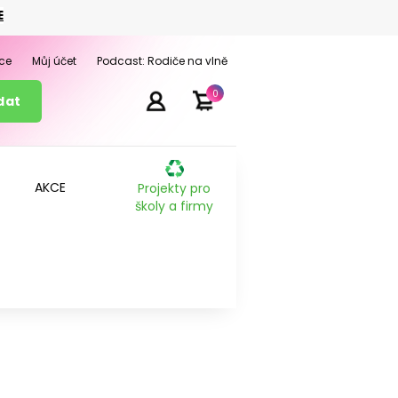
E
ce
Můj účet
Podcast: Rodiče na vlně
0
AKCE
Projekty pro
školy a firmy