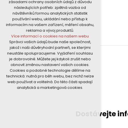
zásadami ochrany osobních údajů z důvodu
nutná pro provozování webu
následujících potřeb: zpětná vazba od
udržení kontextu stránek (session):
návštěvníků formou analytických statistik
případná přihlášení, volby jazyka, apod.
používání webu, ukládání nebo přístup k
Volitelná cookies
informacím na vašem zařízení, měření obsahu,
analytická pro anonymizované
reklama a vývoj produktů.
vyhodnocení návštěvnosti
Více informací o cookies na našem webu
marketingová cookies (Google)
Správci vašich údajů bude naše společnost,
Více informací o cookies na našem webu
jakož i naši důvěryhodní partneři, se kterými
neustále spolupracujeme. Vyjádření souhlasu
je dobrovolné. Můžete jej kdykoli zrušit nebo
Přijmout všechny cookies
obnovit změnou nastavení vašich cookies.
Cookies a podobné technologie dělíme na
Odmítnout vše
technická: nutná pro běh webu, bez nichž nelze
web používat a volitelná. Do této části spadají
analytická a marketingová cookies.
Dostávejte in