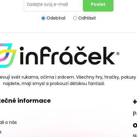
Odebírat
Odhlásit
bjevují svět rukama, očima i srdcem. Všechny hry, hračky, pokusy
najdete, mají smysl a probouzí dětskou fantazii.
tečné informace
+
P
li o nás
s
S