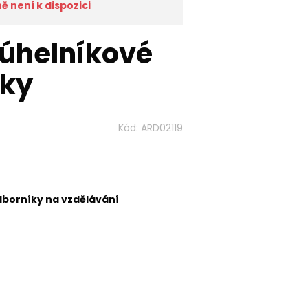
 není k dispozici
júhelníkové
tky
Kód:
ARD02119
dborníky na vzdělávání