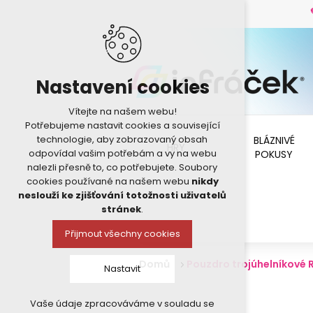
Nastavení cookies
Vítejte na našem webu!
Potřebujeme nastavit cookies a související
technologie, aby zobrazovaný obsah
BLÁZNIVÉ
HRY
odpovídal vašim potřebám a vy na webu
POKUSY
nalezli přesně to, co potřebujete. Soubory
cookies používané na našem webu
nikdy
neslouží ke zjišťování totožnosti uživatelů
stránek
.
Přijmout všechny cookies
Domů
Pouzdro trojúhelníkové 
Nastavit
Vaše údaje zpracováváme v souladu se
Technická cookies