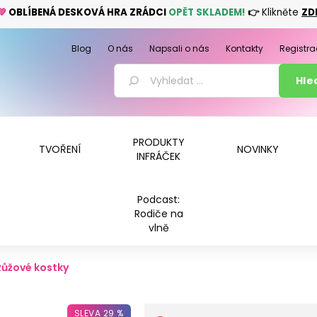
💚
OBLÍBENÁ DESKOVÁ HRA ZRÁDCI
OPĚT SKLADEM!
👉
Klikněte
ZD
Blog
O nás
Napsali o nás
Kontakty
Registra
PRODUKTY
TVOŘENÍ
NOVINKY
INFRÁČEK
Podcast:
Rodiče na
vlně
Růžové kostky
SLEVA 29 %