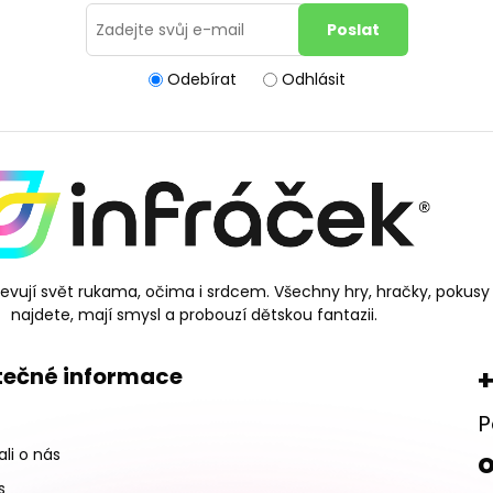
Odebírat
Odhlásit
bjevují svět rukama, očima i srdcem. Všechny hry, hračky, pokusy
najdete, mají smysl a probouzí dětskou fantazii.
tečné informace
+
P
li o nás
s