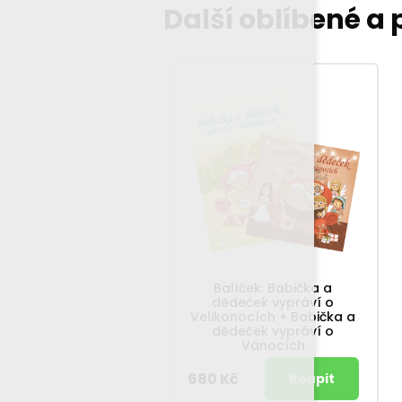
Další oblíbené a
Balíček: Babička a
dědeček vypráví o
Velikonocích + Babička a
dědeček vypráví o
Vánocích
680 Kč