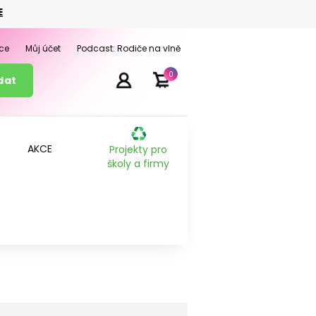
E
ce
Můj účet
Podcast: Rodiče na vlně
0
AKCE
Projekty pro
školy a firmy