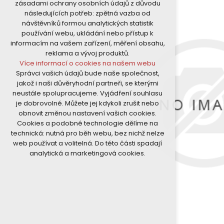
zásadami ochrany osobních údajů z důvodu
nutná pro provozování webu
následujících potřeb: zpětná vazba od
udržení kontextu stránek (session):
návštěvníků formou analytických statistik
případná přihlášení, volby jazyka, apod.
používání webu, ukládání nebo přístup k
Volitelná cookies
informacím na vašem zařízení, měření obsahu,
analytická pro anonymizované
reklama a vývoj produktů.
vyhodnocení návštěvnosti
Více informací o cookies na našem webu
marketingová cookies (Google)
Správci vašich údajů bude naše společnost,
Více informací o cookies na našem webu
jakož i naši důvěryhodní partneři, se kterými
neustále spolupracujeme. Vyjádření souhlasu
je dobrovolné. Můžete jej kdykoli zrušit nebo
Přijmout všechny cookies
obnovit změnou nastavení vašich cookies.
Cookies a podobné technologie dělíme na
Odmítnout vše
technická: nutná pro běh webu, bez nichž nelze
web používat a volitelná. Do této části spadají
analytická a marketingová cookies.