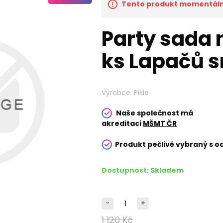
Tento produkt momentálně
Party sada 
ks Lapačů sn
Výrobce:
Pikle
Naše společnost má
akreditaci
MŠMT ČR
Produkt pečlivě vybraný s o
Dostupnost:
Skladem
-
+
1 120 Kč