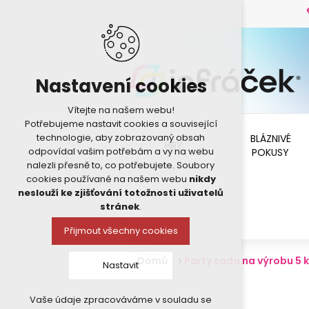
Nastavení cookies
Vítejte na našem webu!
Potřebujeme nastavit cookies a související
technologie, aby zobrazovaný obsah
BLÁZNIVÉ
HRY
odpovídal vašim potřebám a vy na webu
POKUSY
nalezli přesně to, co potřebujete. Soubory
cookies používané na našem webu
nikdy
neslouží ke zjišťování totožnosti uživatelů
stránek
.
Přijmout všechny cookies
Domů
Party sada na výrobu 5 k
Nastavit
Vaše údaje zpracováváme v souladu se
Technická cookies