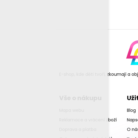
E-shop, kde děti tvoří, zkoumají a o
Vše o nákupu
Uži
Mapa webu
Blog
Reklamace a vrácení zboží
Napsa
Doprava a platba
O ná