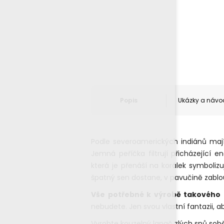
Popis
Ukázky a návo
Podle severoamerických indiánů maj
Jemná peříčka filtrují přicházející e
která je přenáší na korálek symbolizu
špatný sen dostane, v pavučině zablo
Vše potřebné k výrobě takového 
nebudete. Jen svou vlastní fantazii, a
Vyrobte kouzelný lapač zlých snů sob