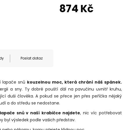
874 Kč
dy
Poslat dotaz
í lapače snů
kouzelnou moc, která chrání náš spánek.
nergii a sny. Ty dobré pouští dál na pavučinu uvnitř kruhu,
jící duši člověka. A pokud se přece jen přes peříčka nějaký
udí a do středu se nedostane.
lapače snů v naší krabičce najdete
, nic víc potřebovat
by byl výsledek podle vašich představ.
ě nebo někomu, komu přejete klidnou noc.