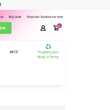
E
ce
Můj účet
Podcast: Rodiče na vlně
0
AKCE
Projekty pro
školy a firmy