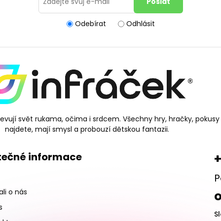
Odebírat
Odhlásit
bjevují svět rukama, očima i srdcem. Všechny hry, hračky, pokusy
najdete, mají smysl a probouzí dětskou fantazii.
tečné informace
+
P
li o nás
s
S