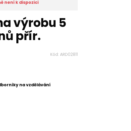
 není k dispozici
na výrobu 5
ů přír.
Kód:
ARD02811
dborníky na vzdělávání