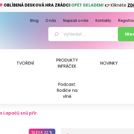
💚
OBLÍBENÁ DESKOVÁ HRA ZRÁDCI
OPĚT SKLADEM!
👉
Klikněte
ZD
Blog
O nás
Napsali o nás
Kontakty
Registra
PRODUKTY
TVOŘENÍ
NOVINKY
INFRÁČEK
Podcast:
Rodiče na
vlně
s Lapačů snů přír.
SLEVA 22 %