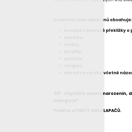
Kreativní sada lapač snů obsahuje
kroužek z březové překližky o
bavlnku,
stužky,
korálky,
peříčka,
střapec,
návod na výrobu včetně názor
TIP: Chystáte oslavu narozenin, 
kategorie?
Pořiďte si PARTY SADU LAPAČŮ.