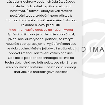
zásadami ochrany osobních údajů z důvodu
nutná pro provozování webu
následujících potřeb: zpětná vazba od
udržení kontextu stránek (session):
návštěvníků formou analytických statistik
případná přihlášení, volby jazyka, apod.
používání webu, ukládání nebo přístup k
Volitelná cookies
informacím na vašem zařízení, měření obsahu,
analytická pro anonymizované
reklama a vývoj produktů.
vyhodnocení návštěvnosti
Více informací o cookies na našem webu
marketingová cookies (Google)
Správci vašich údajů bude naše společnost,
Více informací o cookies na našem webu
jakož i naši důvěryhodní partneři, se kterými
neustále spolupracujeme. Vyjádření souhlasu
je dobrovolné. Můžete jej kdykoli zrušit nebo
Přijmout všechny cookies
obnovit změnou nastavení vašich cookies.
Cookies a podobné technologie dělíme na
Odmítnout vše
technická: nutná pro běh webu, bez nichž nelze
web používat a volitelná. Do této části spadají
analytická a marketingová cookies.