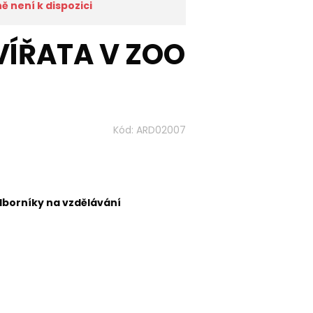
 není k dispozici
VÍŘATA V ZOO
Kód:
ARD02007
dborníky na vzdělávání