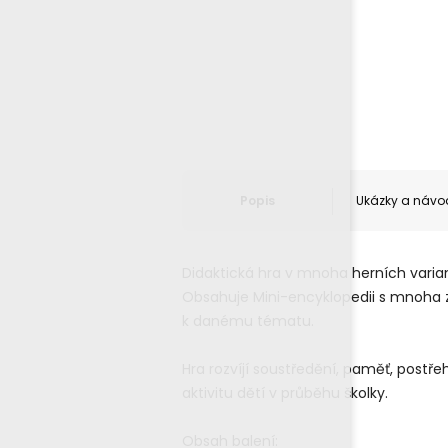
Popis
Ukázky a návo
Didaktická hra v mnoha herních varian
Obsahuje Mini-encyklopedii s mnoha z
k danému tématu.
Hra rozvíjí soustředění, paměť, post
aktivitu dětí v průběhu školky.
Obsah balení: