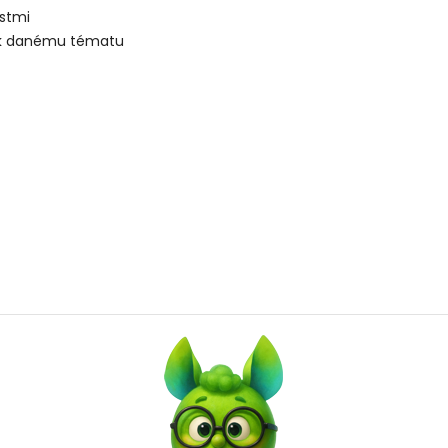
stmi
i k danému tématu