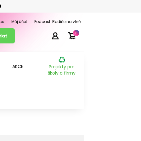
E
ce
Můj účet
Podcast: Rodiče na vlně
0
AKCE
Projekty pro
školy a firmy