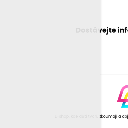
Dostávejte in
E-shop, kde děti tvoří, zkoumají a o