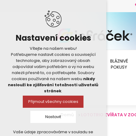
Nastavení cookies
Vítejte na našem webu!
Potřebujeme nastavit cookies a související
technologie, aby zobrazovaný obsah
BLÁZNIVÉ
HRY
odpovídal vašim potřebám a vy na webu
POKUSY
nalezli přesně to, co potřebujete. Soubory
cookies používané na našem webu
nikdy
neslouží ke zjišťování totožnosti uživatelů
stránek
.
Přijmout všechny cookies
Domů
LOTOTRIO ZVÍŘATA V ZO
Nastavit
Vaše údaje zpracováváme v souladu se
Technická cookies