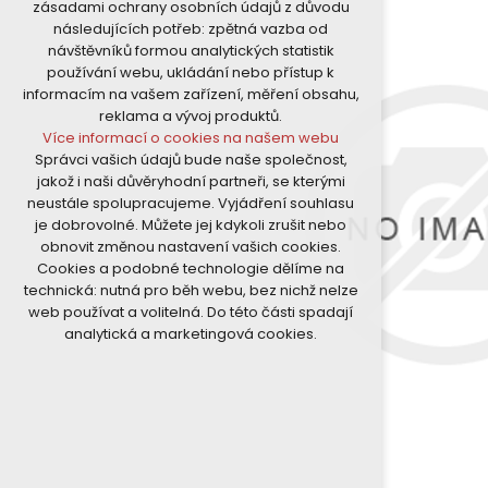
zásadami ochrany osobních údajů z důvodu
nutná pro provozování webu
následujících potřeb: zpětná vazba od
udržení kontextu stránek (session):
návštěvníků formou analytických statistik
případná přihlášení, volby jazyka, apod.
používání webu, ukládání nebo přístup k
Volitelná cookies
informacím na vašem zařízení, měření obsahu,
analytická pro anonymizované
reklama a vývoj produktů.
vyhodnocení návštěvnosti
Více informací o cookies na našem webu
marketingová cookies (Google)
Správci vašich údajů bude naše společnost,
Více informací o cookies na našem webu
jakož i naši důvěryhodní partneři, se kterými
neustále spolupracujeme. Vyjádření souhlasu
je dobrovolné. Můžete jej kdykoli zrušit nebo
Přijmout všechny cookies
obnovit změnou nastavení vašich cookies.
Cookies a podobné technologie dělíme na
Odmítnout vše
technická: nutná pro běh webu, bez nichž nelze
web používat a volitelná. Do této části spadají
analytická a marketingová cookies.