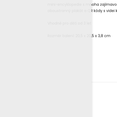
mini-encyklopedie s mnoha zajímavo
oboustranný plakát a QR kódy s vide
Vhodné pro děti od 3 let
Rozměr balení: 20,5 x 20,5 x 3,8 cm