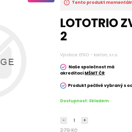
Tento produkt momentálně
LOTOTRIO Z
2
Výrobce:
EFKO - karton, s.r.o.
Naše společnost má
akreditaci
MŠMT ČR
Produkt pečlivě vybraný s o
Dostupnost:
Skladem
-
+
279 Kč