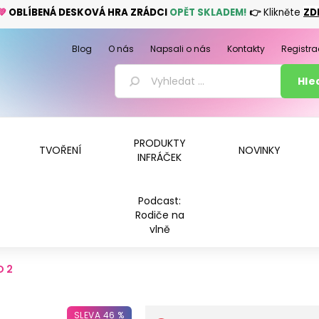
💚
OBLÍBENÁ DESKOVÁ HRA ZRÁDCI
OPĚT SKLADEM!
👉
Klikněte
ZD
Blog
O nás
Napsali o nás
Kontakty
Registra
PRODUKTY
TVOŘENÍ
NOVINKY
INFRÁČEK
Podcast:
Rodiče na
vlně
O 2
SLEVA 46 %