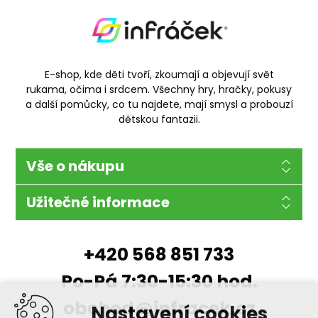
E-shop, kde děti tvoří, zkoumají a objevují svět
rukama, očima i srdcem. Všechny hry, hračky, pokusy
a další pomůcky, co tu najdete, mají smysl a probouzí
dětskou fantazii.
Vše o nákupu
Užitečné informace
+420 568 851 733
Po-Pá 7:30-15:30 hod.
obchod@infracek.cz
Nastavení cookies