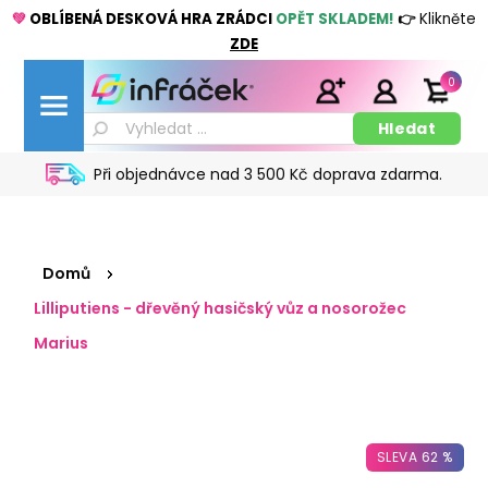
💚
OBLÍBENÁ DESKOVÁ HRA ZRÁDCI
OPĚT SKLADEM!
👉
Klikněte
ZDE
0
Při objednávce nad 3 500 Kč doprava zdarma.
Domů
Lilliputiens - dřevěný hasičský vůz a nosorožec
Marius
SLEVA 62 %