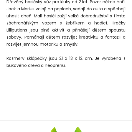
Dřevěný hasičský vůz pro kluky od 2 let. Pozor někde hoří.
Jack a Marius volají na poplach, sedají do auta a spěchají
uhasit oheň. Malí hasiči zažijí velká dobrodružství s tímto
záchranářským vozem s žebříkem a hadicí. Hračky
Lilliputiens jsou plné aktivit a přinášejí dětem spoustu
zábavy. Pomáhají dětem rozvíjet kreativitu a fantazii a
rozvíjet jemnou motoriku a smysly.
Rozměry sklápěčky jsou 21 x 13 x 12 cm. Je vyrobena z
bukového dřeva a neoprenu.