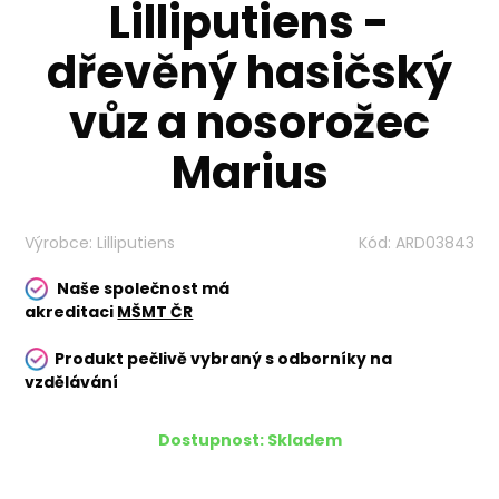
Lilliputiens -
dřevěný hasičský
vůz a nosorožec
Marius
Výrobce:
Lilliputiens
Kód:
ARD03843
Naše společnost má
akreditaci
MŠMT ČR
Produkt pečlivě vybraný s odborníky na
vzdělávání
Dostupnost:
Skladem