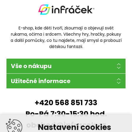
E-shop, kde děti tvoří, zkoumají a objevují svět
rukama, očima i srdcem. Všechny hry, hračky, pokusy
a další pomůcky, co tu najdete, mají smysl a probouzí
dětskou fantazii.
Vše o nákupu
Užitečné informace
+420 568 851 733
Po-Pá 7:30-15:30 hod.
obchod@infracek.cz
Nastavení cookies