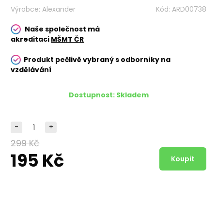
Výrobce:
Alexander
Kód:
ARD00738
Naše společnost má
akreditaci
MŠMT ČR
Produkt pečlivě vybraný s odborníky na
vzdělávání
Dostupnost:
Skladem
-
+
299 Kč
195 Kč