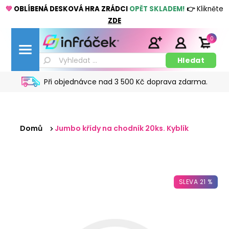
💚
OBLÍBENÁ DESKOVÁ HRA ZRÁDCI
OPĚT SKLADEM!
👉
Klikněte
ZDE
0
Při objednávce nad 3 500 Kč doprava zdarma.
Domů
Jumbo křídy na chodník 20ks. Kyblík
SLEVA 21 %