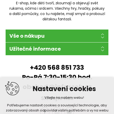
E-shop, kde děti tvoří, zkoumají a objevují svět
rukama, očima i srdcem. Všechny hry, hračky, pokusy
a další pomůcky, co tu najdete, mají smysl a probouzí
dětskou fantazii.
Vše o nákupu
Užitečné informace
+420 568 851 733
Po-Pá 7:30-15:30 hod.
obchod@infracek.cz
Nastavení cookies
Sledujte nás
Vítejte na našem webu!
Potřebujeme nastavit cookies a související technologie, aby
zobrazovaný obsah odpovídal vašim potřebám a vy na webu