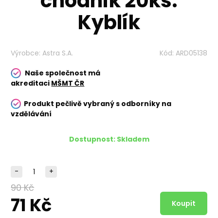
chodník 20ks.
Kyblík
Výrobce:
Astra S.A.
Kód:
ARD05138
Naše společnost má
akreditaci
MŠMT ČR
Produkt pečlivě vybraný s odborníky na
vzdělávání
Dostupnost:
Skladem
-
+
90 Kč
71 Kč