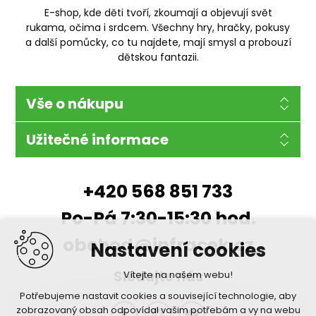
E-shop, kde děti tvoří, zkoumají a objevují svět
rukama, očima i srdcem. Všechny hry, hračky, pokusy
a další pomůcky, co tu najdete, mají smysl a probouzí
dětskou fantazii.
Vše o nákupu
Užitečné informace
+420 568 851 733
Po-Pá 7:30-15:30 hod.
obchod@infracek.cz
Nastavení cookies
Sledujte nás
Vítejte na našem webu!
Potřebujeme nastavit cookies a související technologie, aby
zobrazovaný obsah odpovídal vašim potřebám a vy na webu