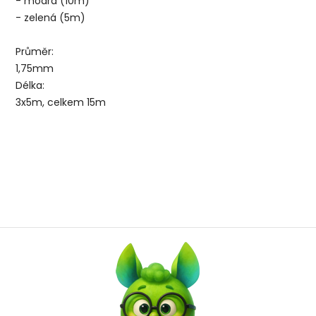
- modrá (10m)
- zelená (5m)
Průměr:
1,75mm
Délka:
3x5m, celkem 15m