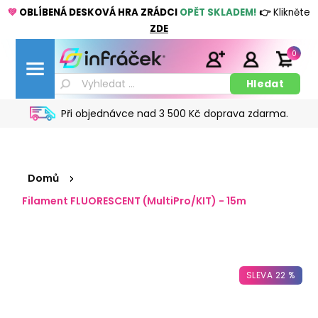
💚
OBLÍBENÁ DESKOVÁ HRA ZRÁDCI
OPĚT SKLADEM!
👉
Klikněte
ZDE
0
Při objednávce nad 3 500 Kč doprava zdarma.
Domů
Filament FLUORESCENT (MultiPro/KIT) - 15m
SLEVA 22 %